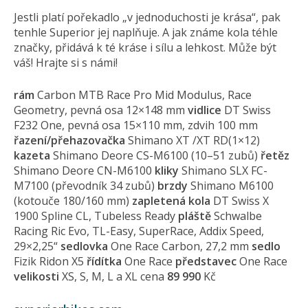
Jestli platí pořekadlo „v jednoduchosti je krása“, pak
tenhle Superior jej naplňuje. A jak známe kola téhle
značky, přidává k té kráse i sílu a lehkost. Může být
váš! Hrajte si s námi!
rám
Carbon MTB Race Pro Mid Modulus, Race
Geometry, pevná osa 12×148 mm
vidlice
DT Swiss
F232 One, pevná osa 15×110 mm, zdvih 100 mm
řazení/přehazovačka
Shimano XT /XT RD(1×12)
kazeta
Shimano Deore CS-M6100 (10–51 zubů)
řetěz
Shimano Deore CN-M6100
kliky
Shimano SLX FC-
M7100 (převodník 34 zubů)
brzdy
Shimano M6100
(kotouče 180/160 mm)
zapletená kola
DT Swiss X
1900 Spline CL, Tubeless Ready
pláště
Schwalbe
Racing Ric Evo, TL-Easy, SuperRace, Addix Speed,
29×2,25“
sedlovka
One Race Carbon, 27,2 mm
sedlo
Fizik Ridon X5
řídítka
One Race
představec
One Race
velikosti
XS, S, M, L a XL cena
89 990
Kč