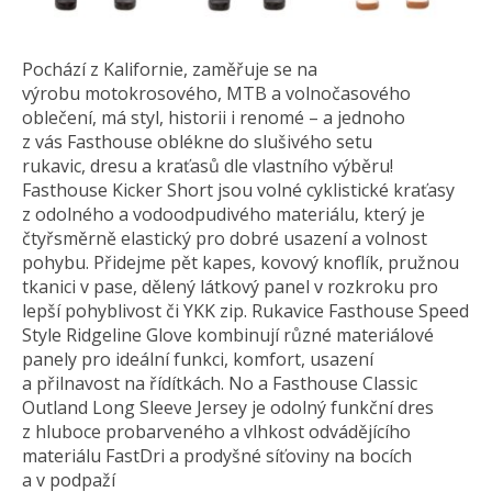
Pochází z Kalifornie, zaměřuje se na
výrobu motokrosového, MTB a volnočasového
oblečení, má styl, historii i renomé – a jednoho
z vás Fasthouse oblékne do slušivého setu
rukavic, dresu a kraťasů dle vlastního výběru!
Fasthouse Kicker Short jsou volné cyklistické kraťasy
z odolného a vodoodpudivého materiálu, který je
čtyřsměrně elastický pro dobré usazení a volnost
pohybu. Přidejme pět kapes, kovový knoflík, pružnou
tkanici v pase, dělený látkový panel v rozkroku pro
lepší pohyblivost či YKK zip. Rukavice Fasthouse Speed
Style Ridgeline Glove kombinují různé materiálové
panely pro ideální funkci, komfort, usazení
a přilnavost na řídítkách. No a Fasthouse Classic
Outland Long Sleeve Jersey je odolný funkční dres
z hluboce probarveného a vlhkost odvádějícího
materiálu FastDri a prodyšné síťoviny na bocích
a v podpaží