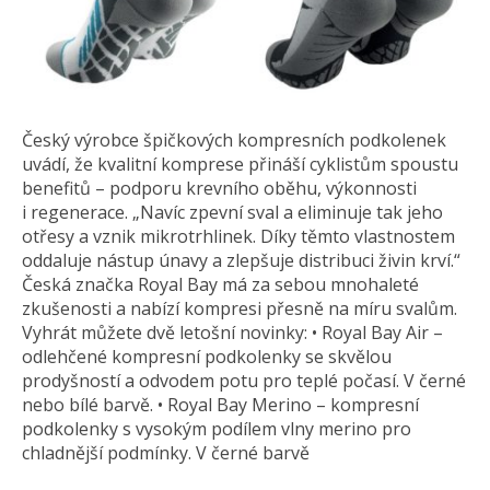
Český výrobce špičkových kompresních podkolenek
uvádí, že kvalitní komprese přináší cyklistům spoustu
benefitů – podporu krevního oběhu, výkonnosti
i regenerace. „Navíc zpevní sval a eliminuje tak jeho
otřesy a vznik mikrotrhlinek. Díky těmto vlastnostem
oddaluje nástup únavy a zlepšuje distribuci živin krví.“
Česká značka Royal Bay má za sebou mnohaleté
zkušenosti a nabízí kompresi přesně na míru svalům.
Vyhrát můžete dvě letošní novinky: • Royal Bay Air –
odlehčené kompresní podkolenky se skvělou
prodyšností a odvodem potu pro teplé počasí. V černé
nebo bílé barvě. • Royal Bay Merino – kompresní
podkolenky s vysokým podílem vlny merino pro
chladnější podmínky. V černé barvě