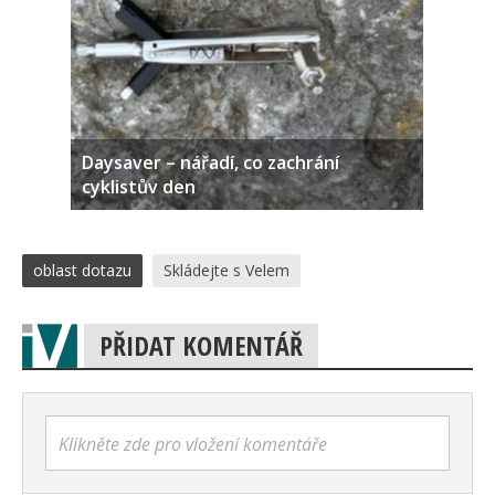
Daysaver – nářadí, co zachrání
cyklistův den
oblast dotazu
Skládejte s Velem
PŘIDAT KOMENTÁŘ
Klikněte zde pro vložení komentáře