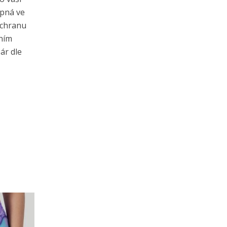
upná ve
ochranu
dním
ár dle