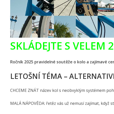
SKLÁDEJTE S VELEM 
Ročník 2025 pravidelné soutěže o kolo a zajímavé cen
LETOŠNÍ TÉMA – ALTERNATIV
CHCEME ZNÁT název kol s neobvyklým systémem po
MALÁ NÁPOVĚDA: řetěz vás už nemusí zajímat, když st