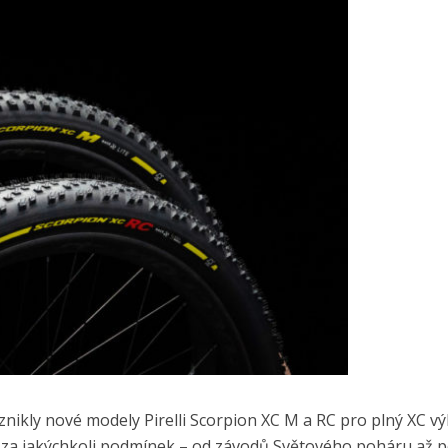
vznikly nové modely Pirelli Scorpion XC M a RC pro plný XC v
 a za jakýchkoli podmínek – od závodů Světového poháru až p