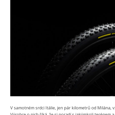
V samotném srdci Itálie, jen pár kilometrů od Milána, 
Výrobce o nich říká, že si poradí s jakýmkoli terénem