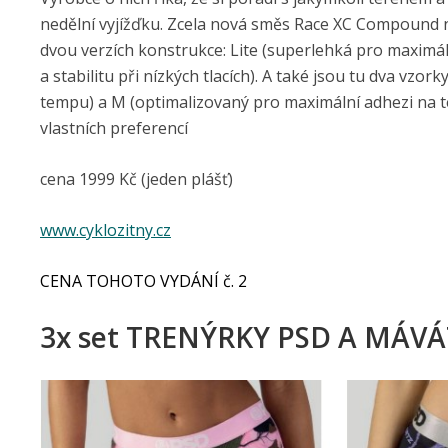
nedělní vyjížďku. Zcela nová směs Race XC Compound na
dvou verzích konstrukce: Lite (superlehká pro maximál
a stabilitu při nízkých tlacích). A také jsou tu dva vzor
tempu) a M (optimalizovaný pro maximální adhezi na t
vlastních preferencí
cena 1999 Kč (jeden plášť)
www.cyklozitny
.cz
CENA TOHOTO VYDÁNÍ č. 2
3x set TRENÝRKY PSD A MÁV