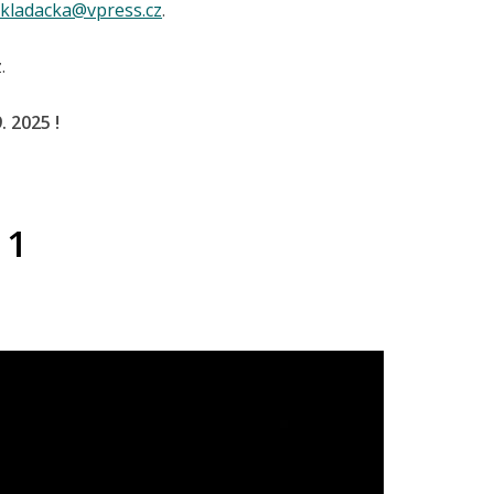
skladacka@vpress.cz
.
.
 2025 !
 1