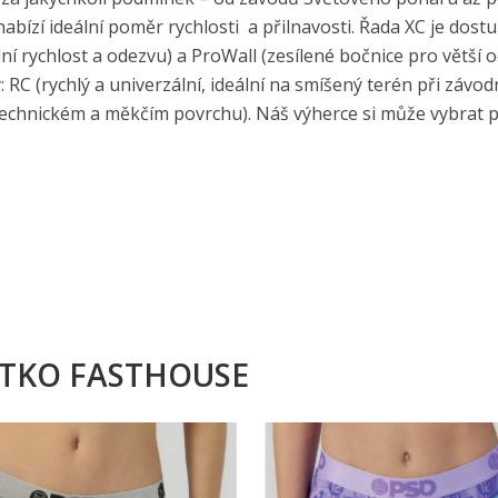
bízí ideální poměr rychlosti a přilnavosti. Řada XC je dost
ní rychlost a odezvu) a ProWall (zesílené bočnice pro větší 
ky: RC (rychlý a univerzální, ideální na smíšený terén při závo
echnickém a měkčím povrchu). Náš výherce si může vybrat p
ÁTKO FASTHOUSE