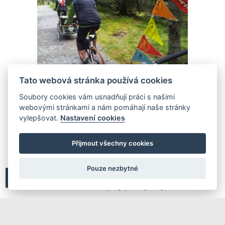
Tato webová stránka používá cookies
Soubory cookies vám usnadňují práci s našimi
HLAVNÍ ZPRÁVY
webovými stránkami a nám pomáhají naše stránky
Devátý Sraz dětských vozíků na
vylepšovat.
Nastavení cookies
Šumavě
Přijmout všechny cookies
17.9.2013
Přidat komentář
Na šumavské Modravě se minulý týden sešli majitelé
Pouze nezbytné
dětských přívěsných vozíků za kola se svými
ratolestmi. Některé už šlapaly po svých, jiné kombin...