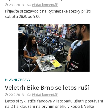
23.9.2013
Přidat komentář
Přijeďte si zazávodit na Rychlebské stezky příští
sobotu 28.9. od 9:00
HLAVNÍ ZPRÁVY
Veletrh Bike Brno se letos ruší
20.9.2013
Přidat komentář
Letos si cyklističtí fandové v listopadu ušetří postávání
na D1 a klouzání na prvním sněhu v kopci k Velké