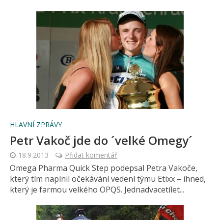
HLAVNÍ ZPRÁVY
Petr Vakoč jde do ´velké Omegy´
18.9.2013
Přidat komentář
Omega Pharma Quick Step podepsal Petra Vakoče,
který tím naplnil očekávání vedení týmu Etixx – ihned,
který je farmou velkého OPQS. Jednadvacetílet...