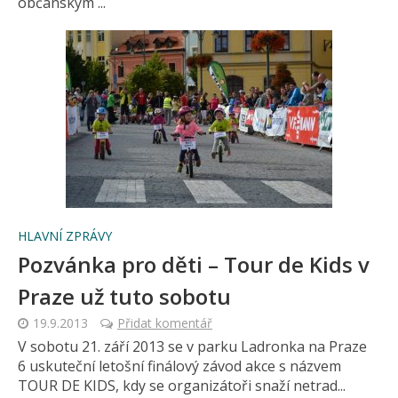
občanským ...
HLAVNÍ ZPRÁVY
Pozvánka pro děti – Tour de Kids v
Praze už tuto sobotu
19.9.2013
Přidat komentář
V sobotu 21. září 2013 se v parku Ladronka na Praze
6 uskuteční letošní finálový závod akce s názvem
TOUR DE KIDS, kdy se organizátoři snaží netrad...