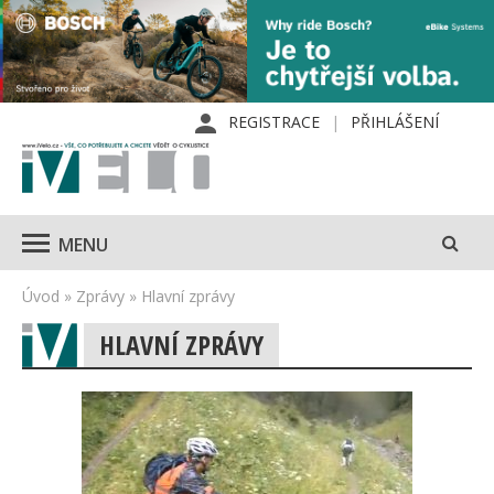
REGISTRACE
PŘIHLÁŠENÍ
MENU
Úvod
»
Zprávy
»
Hlavní zprávy
HLAVNÍ ZPRÁVY