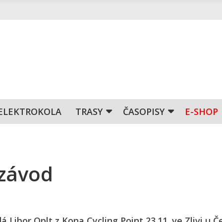
ELEKTROKOLA
TRASY
ČASOPISY
E-SHOP
 závod
ibor Oplt z Kona Cycling Point 23.11. ve Zlivi u Č