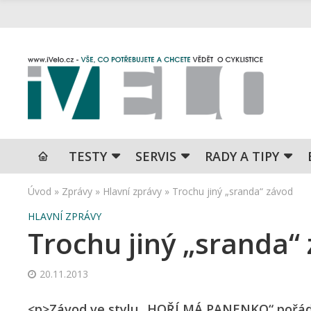
TESTY
SERVIS
RADY A TIPY
Úvod
»
Zprávy
»
Hlavní zprávy
»
Trochu jiný „sranda“ závod
HLAVNÍ ZPRÁVY
Trochu jiný „sranda“
20.11.2013
<p>Závod ve stylu „HOŘÍ MÁ PANENKO“ pořádá L