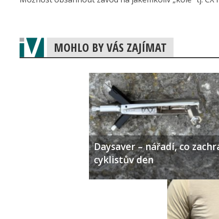
MOHLO BY VÁS ZAJÍMAT
Daysaver – nářadí, co zachr
cyklistův den