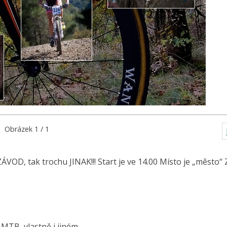
Obrázek 1 / 1
OD, tak trochu JINAK!!! Start je ve 14.00 Místo je „město“ 
MTB, vlastně i jiném.