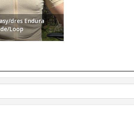
ťasy/dres Endura
Ride/Loop