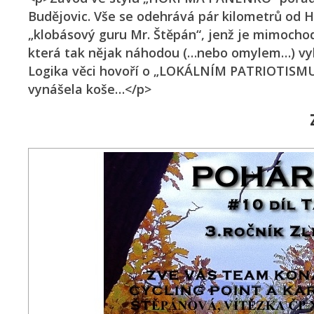
Budějovic. Vše se odehrává pár kilometrů od H
„klobásový guru Mr. Štěpán“, jenž je mimocho
která tak nějak náhodou (…nebo omylem…) vy
Logika věci hovoří o „LOKÁLNÍM PATRIOTISMU“
vynášela koše…</p>