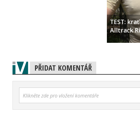
TEST: kra
Alltrack 
PŘIDAT KOMENTÁŘ
Klikněte zde pro vložení komentáře