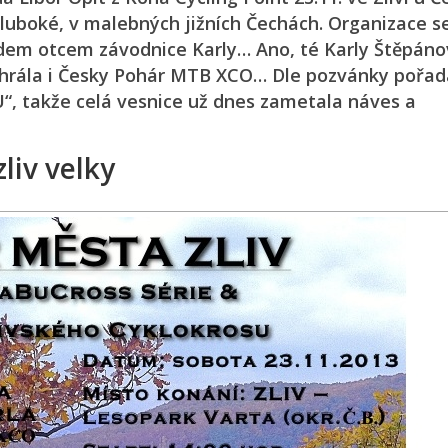
luboké, v malebných jižních Čechách. Organizace se
dem otcem závodnice Karly… Ano, té Karly Štěpáno
hrála i Česky Pohár MTB XCO… Dle pozvánky pořad
, takže celá vesnice už dnes zametala náves a
zliv velky