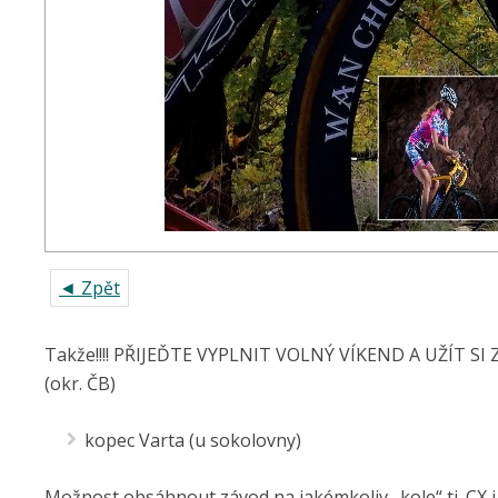
◄ Zpět
Takže!!!! PŘIJEĎTE VYPLNIT VOLNÝ VÍKEND A UŽÍT SI ZÁV
(okr. ČB)
kopec Varta (u sokolovny)
Možnost obsáhnout závod na jakémkoliv „kole“ tj. CX i 