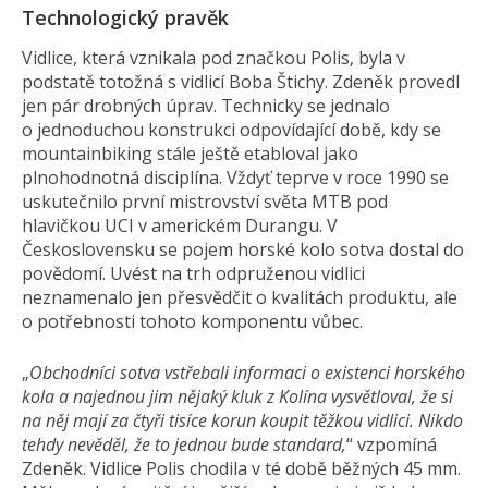
Technologický pravěk
Vidlice, která vznikala pod značkou Polis, byla v
podstatě totožná s vidlicí Boba Štichy. Zdeněk provedl
jen pár drobných úprav. Technicky se jednalo
o jednoduchou konstrukci odpovídající době, kdy se
mountainbiking stále ještě etabloval jako
plnohodnotná disciplína. Vždyť teprve v roce 1990 se
uskutečnilo první mistrovství světa MTB pod
hlavičkou UCI v americkém Durangu. V
Československu se pojem horské kolo sotva dostal do
povědomí. Uvést na trh odpruženou vidlici
neznamenalo jen přesvědčit o kvalitách produktu, ale
o potřebnosti tohoto komponentu vůbec.
„
Obchodníci sotva vstřebali informaci o existenci horského
kola a najednou jim nějaký kluk z Kolína vysvětloval, že si
na něj mají za čtyři tisíce korun koupit těžkou vidlici. Nikdo
tehdy nevěděl, že to jednou
bude standard,
“ vzpomíná
Zdeněk. Vidlice Polis chodila v té době běžných 45 mm.