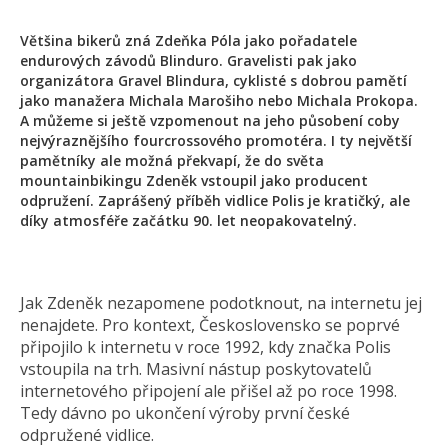
Většina bikerů zná Zdeňka Póla jako pořadatele
endurových závodů Blinduro. Gravelisti pak jako
organizátora Gravel Blindura, cyklisté s dobrou pamětí
jako manažera Michala Marošiho nebo Michala Prokopa.
A můžeme si ještě vzpomenout na jeho působení coby
nejvýraznějšího fourcrossového promotéra. I ty největší
pamětníky ale možná překvapí, že do světa
mountainbikingu Zdeněk vstoupil jako producent
odpružení. Zaprášený příběh vidlice Polis je kratičký, ale
díky atmosféře začátku 90. let neopakovatelný.
Jak Zdeněk nezapomene podotknout, na internetu jej
nenajdete. Pro kontext, Československo se poprvé
připojilo k internetu v roce 1992, kdy značka Polis
vstoupila na trh. Masivní nástup poskytovatelů
internetového připojení ale přišel až po roce 1998.
Tedy dávno po ukončení výroby první české
odpružené vidlice.