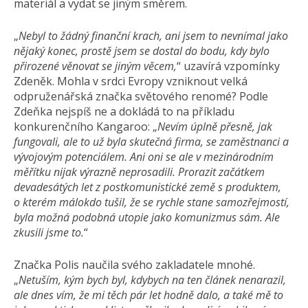
materiál a vydat se jiným směrem.
„
Nebyl to žádný finanční krach, ani jsem to nevnímal jako
nějaký konec, prostě jsem se dostal do bodu, kdy bylo
přirozené věnovat se jiným věcem,
“ uzavírá vzpomínky
Zdeněk. Mohla v srdci Evropy vzniknout velká
odpruženářská značka světového renomé? Podle
Zdeňka nejspíš ne a dokládá to na příkladu
konkurenčního Kangaroo: „
Nevím úplně přesně, jak
fungovali, ale to už byla skutečná firma, se zaměstnanci a
vývojovým potenciálem. Ani oni se ale v mezinárodním
měřítku nijak výrazně neprosadili. Prorazit začátkem
devadesátých let z postkomunistické země s produktem,
o kterém málokdo tušil, že se rychle stane samozřejmostí,
byla možná podobná utopie jako komunizmus sám. Ale
zkusili jsme to.
“
Značka Polis naučila svého zakladatele mnohé.
„
Netuším, kým bych byl, kdybych na ten článek nenarazil,
ale dnes vím, že mi těch pár let hodně dalo, a také mě to