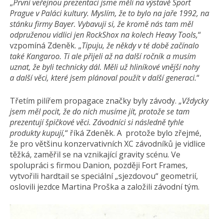
„
První veřejnou prezentaci jsme měli na výstavě Sport
Prague v Paláci kultury. Myslím, že to bylo na jaře 1992, na
stánku firmy Bayer. Vybavuji si, že kromě nás tam měl
odpruženou vidlici jen RockShox na kolech Heavy Tools,
“
vzpomíná Zdeněk. „
Tipuju, že někdy v té době začínalo
také Kangaroo. Ti ale přijeli až na další ročník a musím
uznat, že byli technicky dál. Měli už hliníkové vnější nohy
a další věci, které jsem plánoval použít v další generaci.
“
Třetím pilířem propagace značky byly závody. „
Vždycky
jsem měl pocit, že do nich musíme jít, protože se tam
prezentují špičkové věci. Závodníci si následně tyhle
produkty kupují,
“ říká Zdeněk. A protože bylo zřejmé,
že pro většinu konzervativních XC závodníků je vidlice
těžká, zaměřil se na vznikající gravity scénu. Ve
spolupráci s firmou Danion, později Fort Frames,
vytvořili hardtail se speciální „sjezdovou“ geometrií,
oslovili jezdce Martina Proška a založili závodní tým.