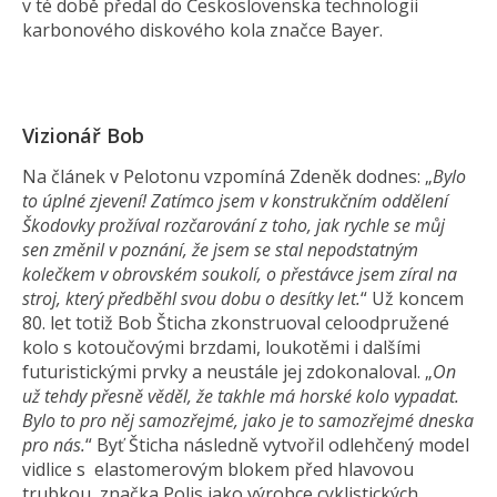
v té době předal do Československa technologii
karbonového diskového kola značce Bayer.
Vizionář Bob
Na článek v Pelotonu vzpomíná Zdeněk dodnes: „
Bylo
to úplné zjevení! Zatímco jsem v konstrukčním oddělení
Škodovky prožíval rozčarování z toho, jak rychle se můj
sen změnil v poznání, že jsem se stal nepodstatným
kolečkem v obrovském soukolí, o přestávce jsem zíral na
stroj, který předběhl svou dobu o desítky let.
“ Už koncem
80. let totiž Bob Šticha zkonstruoval celoodpružené
kolo s kotoučovými brzdami, loukotěmi i dalšími
futuristickými prvky a neustále jej zdokonaloval. „
On
už tehdy přesně věděl, že takhle má horské kolo vypadat.
Bylo to pro něj samozřejmé, jako je to samozřejmé dneska
pro nás.
“ Byť Šticha následně vytvořil odlehčený model
vidlice s elastomerovým blokem před hlavovou
trubkou, značka Polis jako výrobce cyklistických