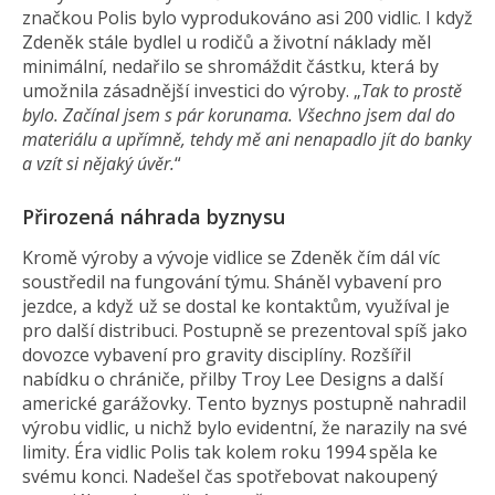
značkou Polis bylo vyprodukováno asi 200 vidlic. I když
Zdeněk stále bydlel u rodičů a životní náklady měl
minimální, nedařilo se shromáždit částku, která by
umožnila zásadnější investici do výroby. „
Tak to prostě
bylo. Začínal jsem s pár korunama. Všechno jsem dal do
materiálu a upřímně, tehdy mě ani nenapadlo jít do banky
a vzít si nějaký úvěr.
“
Přirozená náhrada byznysu
Kromě výroby a vývoje vidlice se Zdeněk čím dál víc
soustředil na fungování týmu. Sháněl vybavení pro
jezdce, a když už se dostal ke kontaktům, využíval je
pro další distribuci. Postupně se prezentoval spíš jako
dovozce vybavení pro gravity disciplíny. Rozšířil
nabídku o chrániče, přilby Troy Lee Designs a další
americké garážovky. Tento byznys postupně nahradil
výrobu vidlic, u nichž bylo evidentní, že narazily na své
limity. Éra vidlic Polis tak kolem roku 1994 spěla ke
svému konci. Nadešel čas spotřebovat nakoupený