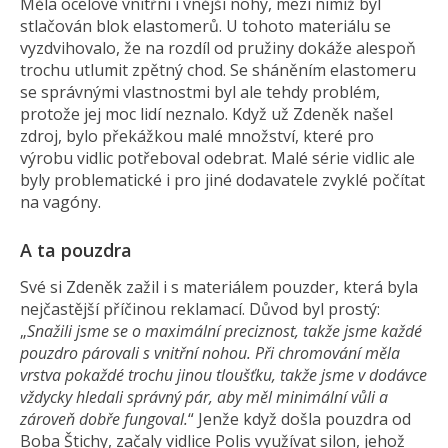
Měla ocelové vnitřní i vnější nohy, mezi nimiž byl
stlačován blok elastomerů. U tohoto materiálu se
vyzdvihovalo, že na rozdíl od pružiny dokáže alespoň
trochu utlumit zpětný chod. Se sháněním elastomeru
se správnými vlastnostmi byl ale tehdy problém,
protože jej moc lidí neznalo. Když už Zdeněk našel
zdroj, bylo překážkou malé množství, které pro
výrobu vidlic potřeboval odebrat. Malé série vidlic ale
byly problematické i pro jiné dodavatele zvyklé počítat
na vagóny.
A ta pouzdra
Své si Zdeněk zažil i s materiálem pouzder, která byla
nejčastější příčinou reklamací. Důvod byl prostý:
„
Snažili jsme se o maximální preciznost, takže jsme každé
pouzdro párovali s vnitřní nohou. Při chromování měla
vrstva pokaždé trochu jinou tloušťku, takže jsme v dodávce
vždycky hledali správný pár, aby měl minimální vůli a
zároveň
dobře fungoval.
“ Jenže když došla pouzdra od
Boba Štichy, začaly vidlice Polis využívat silon, jehož