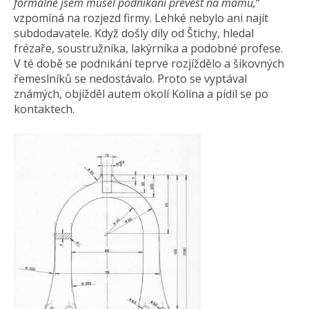
formálně jsem musel podnikání převést na mámu,
“
vzpomíná na rozjezd firmy. Lehké nebylo ani najít
subdodavatele. Když došly díly od Štichy, hledal
frézaře, soustružníka, lakýrníka a podobné profese.
V té době se podnikání teprve rozjíždělo a šikovných
řemeslníků se nedostávalo. Proto se vyptával
známých, objížděl autem okolí Kolína a pídil se po
kontaktech.