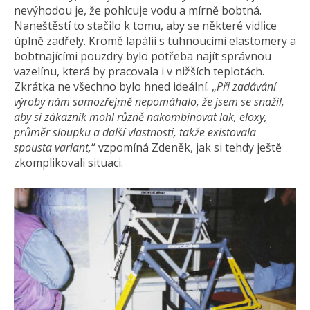
nevýhodou je, že pohlcuje vodu a mírně bobtná.
Naneštěstí to stačilo k tomu, aby se některé vidlice
úplně zadřely. Kromě lapálií s tuhnoucími elastomery a
bobtnajícími pouzdry bylo potřeba najít správnou
vazelínu, která by pracovala i v nižších teplotách.
Zkrátka ne všechno bylo hned ideální. „
Při zadávání
výroby nám samozřejmě nepomáhalo, že jsem se snažil,
aby si zákazník mohl různě nakombinovat lak, eloxy,
průměr sloupku a další vlastnosti, takže existovala
spousta variant,
“ vzpomíná Zdeněk, jak si tehdy ještě
zkomplikovali situaci.