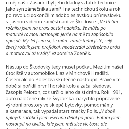
u něj našli. Zásadní byl jeho kladný vztah k technice.
Jako syn zámečníka zamířil na technickou školu a rok
po revoluci dokončil mladoboleslavskou průmyslovku
s jasnou vidinou zaměstnání ve Škodovce. „
Ve třetím
ročníku jsem na praxi dostal nabídku, že můžu po
maturitě rovnou nastoupit. Jenže na mě to zapůsobilo
opačně. Myslel jsem si, že mám zaměstnání jisté, celý
čtvrtý ročník jsem proflákal, neodevzdal závěrečnou práci
a maturoval až v září,
“ vzpomíná Zdeněk.
Nástup do Škodovky tedy musel počkat. Mezitím našel
útočiště v automobilce Liaz v Mnichově Hradišti.
Časem ale do Boleslavi skutečně nastoupil. Právě v té
době si pořídil první horské kolo a začal sledovat
časopis Peloton, což určilo jeho další dráhu. Rok 1991,
auto naložené díly ze Švýcarska, narychlo připravené
výrobní prostory ve sklepě bytovky, pomoc mámy
a kamaráda, tak vypadal start značky Polis. „
V době
úplných začátků jsem všechno dělal po práci. Potom jsem
nastoupil na civilku, kde jsem měl sice víc času, ale