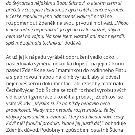
do Švýcarska nějakému Bobu Štichovi, o kterém jsem si
přečetl v časopise Peloton, že bych chtěl licenčně vyrábět
v České republice jeho odpružené vidlice,
“ snaží se
rozpomenout Zdeněk na svou prvotní motivaci. „
Nikdo
v naší
rodině nepodnikal. Já byl na civilní službě, abych
nemusel na vojnu. Na kole jsem vlastně ani moc nejezdil,
spíš mě zajímala technika,
“ dodává.
Ať už jej k nápadu vyrábět odpružení vedlo cokoli,
následovala výměna několika dopisů, na jejímž konci
nasedl Zdeněk se svojí maminkou do rodinného Fiatu
a s papírovou mapou na klíně vyrazil, aby si odvezl
nejen veškerou dokumentaci, ale i zásoby materiálu.
Čechošvýcar Bob Šticha se totiž rozhodl výrobu svých
vidlic první generace ukončit a prodat ji Zdeňkovi se
vším všudy. „
Myslím si, že ho nikdy nebavilo něco
produkovat. Nikdy moc netoužil rozjet značku, že byl
vždycky spíš snílek a vizionář, který rád hledal nové cesty.
Když měl funkční produkt, klidně
jej pustil dál,
“ odhaduje
Zdeněk důvod. Podobným způsobem ostatně Šticha