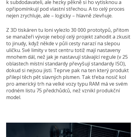
k subdodavateli, ale hezky pěkně si ho vytisknou a
opřipomínkují pod vlastní střechou. A to celý proces
nejen zrychluje, ale – logicky – hlavně zlevňuje.
Z 3D tiskáren tu loni vylezlo 30 000 prototypů, přitom
se manažeři vývoje nebojí celý projekt zahodit a zkusit
to jinudy, když někde v půli cesty narazí na slepou
uličku. Své limity v test centru totiž mají nastaveny
mnohem dál, než jak je nastavují stávající regule (v 25
oblastech místní standardy převyšují standardy ISO),
dokud si nejsou jisti. Teprve pak na ten který produkt
přilepí těch pět slavných písmen. Tak třeba nosič kol
pro americký trh na velké vozy typu RAM má ve svém
rodném listu 75 předchůdců, než vznikl produkční
model.