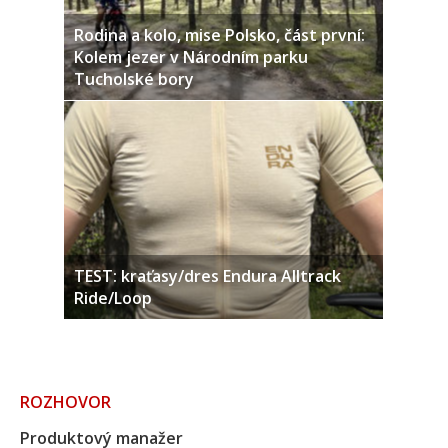
Rodina a kolo, mise Polsko, část první:
Kolem jezer v Národním parku
Tucholské bory
TEST: kraťasy/dres Endura Alltrack
Ride/Loop
ROZHOVOR
Produktový manažer