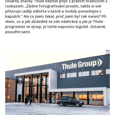
továrny značky Thule nesměl přijít s přáním hraničícím s
rozkazem: „Žádné fotografování prosím, takže si své
přístroje raději odložte v šatně a mobily ponechejte v
kapsách.“ Ale co jsem čekal, proč jsem byl tak naivní? Při
všem, co a jak důsledně se zde odehrává a jak je Thule
progresivní ve vývoji, je tohle naprosto logické. Ostatně,
posuďte sami.