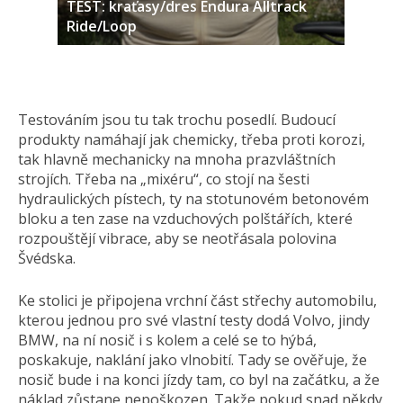
TEST: kraťasy/dres Endura Alltrack
Ride/Loop
Testováním jsou tu tak trochu posedlí. Budoucí
produkty namáhají jak chemicky, třeba proti korozi,
tak hlavně mechanicky na mnoha prazvláštních
strojích. Třeba na „mixéru“, co stojí na šesti
hydraulických pístech, ty na stotunovém betonovém
bloku a ten zase na vzduchových polštářích, které
rozpouštějí vibrace, aby se neotřásala polovina
Švédska.
Ke stolici je připojena vrchní část střechy automobilu,
kterou jednou pro své vlastní testy dodá Volvo, jindy
BMW, na ní nosič i s kolem a celé se to hýbá,
poskakuje, naklání jako vlnobití. Tady se ověřuje, že
nosič bude i na konci jízdy tam, co byl na začátku, a že
náklad zůstane nepoškozen. Takže pokud snad někdy