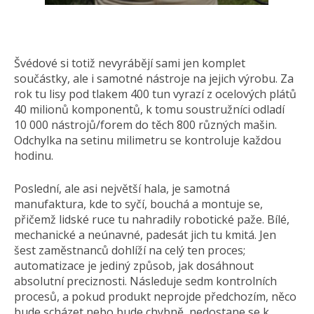
Švédové si totiž nevyrábějí sami jen komplet
součástky, ale i samotné nástroje na jejich výrobu. Za
rok tu lisy pod tlakem 400 tun vyrazí z ocelových plátů
40 milionů komponentů, k tomu soustružníci odladí
10 000 nástrojů/forem do těch 800 různých mašin.
Odchylka na setinu milimetru se kontroluje každou
hodinu.
Poslední, ale asi největší hala, je samotná
manufaktura, kde to syčí, bouchá a montuje se,
přičemž lidské ruce tu nahradily robotické paže. Bílé,
mechanické a neúnavné, padesát jich tu kmitá. Jen
šest zaměstnanců dohlíží na celý ten proces;
automatizace je jediný způsob, jak dosáhnout
absolutní preciznosti. Následuje sedm kontrolních
procesů, a pokud produkt neprojde předchozím, něco
bude scházet nebo bude chybně, nedostane se k