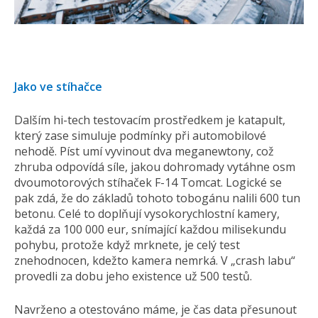
Jako ve stíhačce
Dalším hi-tech testovacím prostředkem je katapult,
který zase simuluje podmínky při automobilové
nehodě. Píst umí vyvinout dva meganewtony, což
zhruba odpovídá síle, jakou dohromady vytáhne osm
dvoumotorových stíhaček F-14 Tomcat. Logické se
pak zdá, že do základů tohoto tobogánu nalili 600 tun
betonu. Celé to doplňují vysokorychlostní kamery,
každá za 100 000 eur, snímající každou milisekundu
pohybu, protože když mrknete, je celý test
znehodnocen, kdežto kamera nemrká. V „crash labu“
provedli za dobu jeho existence už 500 testů.
Navrženo a otestováno máme, je čas data přesunout