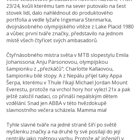
23/24, kvůli kterému tam na sever putovalo na šest
stovek lidí, dalo nahlédnout do produktového
portfolia a vedle lyžaře Ingemara Stenmarka,
dvojnásobného olympijského vítěze z Lake Placid 1980
a vůbec první tváře značky, představilo na jednom
místě všech čtyřicet svých ambasadorů.
Čtyřnásobného mistra světa v MTB slopestylu Emila
Johanssona; Anju Pärsonovou, olympijskou
šampionku z „přezkáčů“; Charlotte Kallaovou,
šampionku bílé stopy. A z Nepálu přijel taky Appa
Šerpa, kterému v Thule říkají Michael Jordan Mount
Everestu, protože na vrchol hory hor vylezl 21x a pak
ještě založil nadaci, co přináší nepálským dětem
vzdělání. Snad jen ABBA v této hvězdokupě
slavnostního večera scházela. Mamma mia!
Tyhle slavné tváře na jedné straně šíří po světě
myšlenku značky a na druhé ty své posílají do její
centrály jako zpětnou vazbu. Protože ač inženýři v