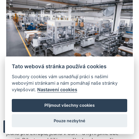
Tato webová stránka používá cookies
Soubory cookies vám usnadňují práci s našimi
webovými stránkami a nám pomáhají naše stránky
vylepšovat.
Nastavení cookies
Kolo po směru jízdy třeba?
Přijmout všechny cookies
„Máme v Thule kreativní lidi a sledujeme, co dělají. A to
je asi tak všechno, co můžu říct. V našem vývojářském
Pouze nezbytné
centru jsme teď ale udělali zajímavou věc. Měli jsme
jedno pro Evropu, jedno v USA – a nyní jsme obě