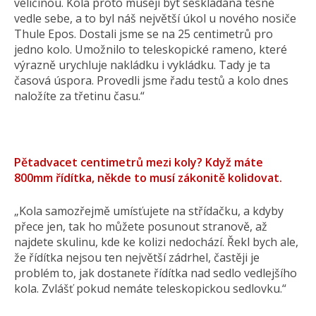
veličinou. Kola proto musejí být seskládána těsně
vedle sebe, a to byl náš největší úkol u nového nosiče
Thule Epos. Dostali jsme se na 25 centimetrů pro
jedno kolo. Umožnilo to teleskopické rameno, které
výrazně urychluje nakládku i vykládku. Tady je ta
časová úspora. Provedli jsme řadu testů a kolo dnes
naložíte za třetinu času.“
Pětadvacet centimetrů mezi koly? Když máte
800mm řídítka, někde to musí zákonitě kolidovat.
„Kola samozřejmě umísťujete na střídačku, a kdyby
přece jen, tak ho můžete posunout stranově, až
najdete skulinu, kde ke kolizi nedochází. Řekl bych ale,
že řídítka nejsou ten největší zádrhel, častěji je
problém to, jak dostanete řídítka nad sedlo vedlejšího
kola. Zvlášť pokud nemáte teleskopickou sedlovku.“