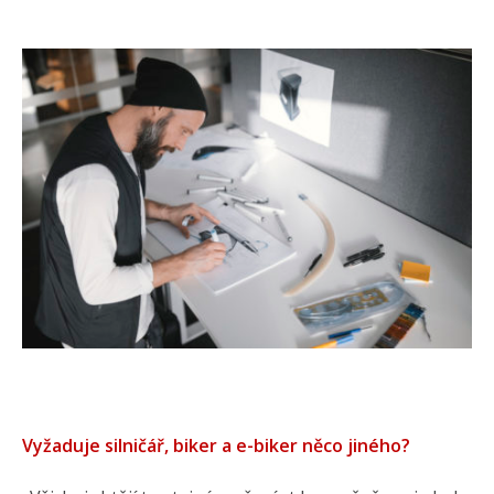
Vyžaduje silničář, biker a e-biker něco jiného?