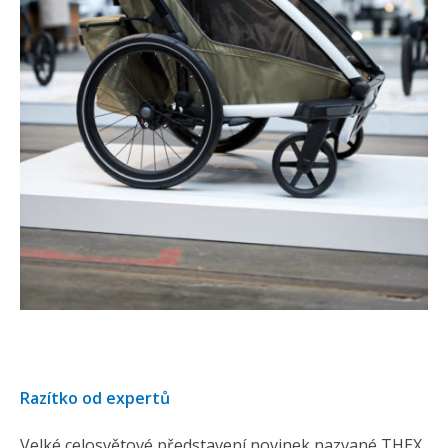
Razítko od expertů
Velké celosvětové představení novinek nazvané THEX