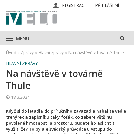
REGISTRACE
PŘIHLÁŠENÍ
MENU
Úvod
»
Zprávy
»
Hlavní zprávy
»
Na návštěvě v továrně Thule
HLAVNÍ ZPRÁVY
Na návštěvě v továrně
Thule
18.3.2024
Když si do letadla do příručního zavazadla nabalíte vedle
trenýrek a zápisníku taky foťák, co zabere většinu
povolené hmotnosti a prostoru, budete ho asi chtít
využít, že? To by ale švédský průvodce u vstupu do