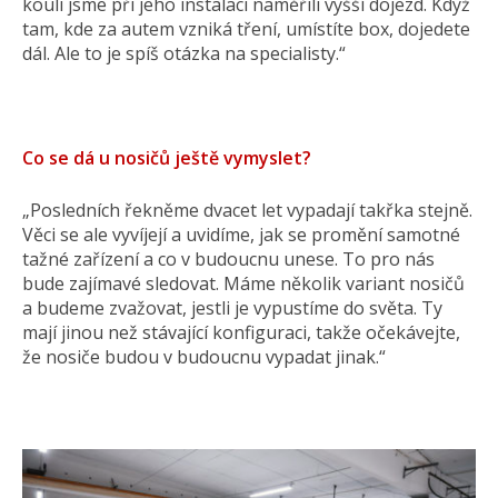
kouli jsme při jeho instalaci naměřili vyšší dojezd. Když
tam, kde za autem vzniká tření, umístíte box, dojedete
dál. Ale to je spíš otázka na specialisty.“
Co se dá u nosičů ještě vymyslet?
„Posledních řekněme dvacet let vypadají takřka stejně.
Věci se ale vyvíjejí a uvidíme, jak se promění samotné
tažné zařízení a co v budoucnu unese. To pro nás
bude zajímavé sledovat. Máme několik variant nosičů
a budeme zvažovat, jestli je vypustíme do světa. Ty
mají jinou než stávající konfiguraci, takže očekávejte,
že nosiče budou v budoucnu vypadat jinak.“