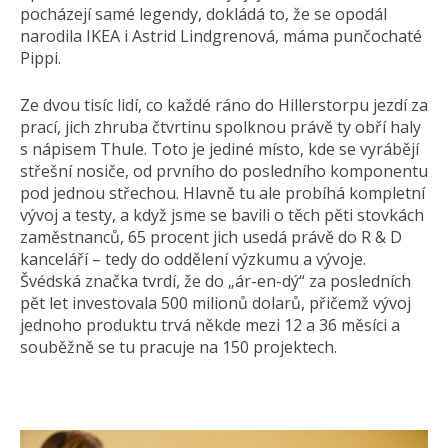
pocházejí samé legendy, dokládá to, že se opodál
narodila IKEA i Astrid Lindgrenová, máma punčochaté
Pippi.
Ze dvou tisíc lidí, co každé ráno do Hillerstorpu jezdí za
prací, jich zhruba čtvrtinu spolknou právě ty obří haly
s nápisem Thule. Toto je jediné místo, kde se vyrábějí
střešní nosiče, od prvního do posledního komponentu
pod jednou střechou. Hlavně tu ale probíhá kompletní
vývoj a testy, a když jsme se bavili o těch pěti stovkách
zaměstnanců, 65 procent jich usedá právě do R & D
kanceláří – tedy do oddělení výzkumu a vývoje.
Švédská značka tvrdí, že do „ár-en-dý“ za posledních
pět let investovala 500 milionů dolarů, přičemž vývoj
jednoho produktu trvá někde mezi 12 a 36 měsíci a
souběžně se tu pracuje na 150 projektech.