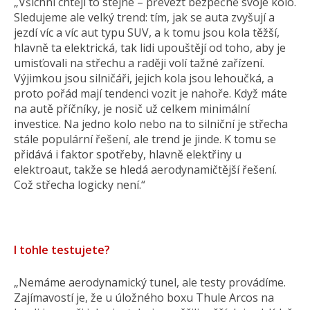
„Všichni chtějí to stejné – převézt bezpečně svoje kolo.
Sledujeme ale velký trend: tím, jak se auta zvyšují a
jezdí víc a víc aut typu SUV, a k tomu jsou kola těžší,
hlavně ta elektrická, tak lidi upouštějí od toho, aby je
umisťovali na střechu a raději volí tažné zařízení.
Výjimkou jsou silničáři, jejich kola jsou lehoučká, a
proto pořád mají tendenci vozit je nahoře. Když máte
na autě příčníky, je nosič už celkem minimální
investice. Na jedno kolo nebo na to silniční je střecha
stále populární řešení, ale trend je jinde. K tomu se
přidává i faktor spotřeby, hlavně elektřiny u
elektroaut, takže se hledá aerodynamičtější řešení.
Což střecha logicky není.“
I tohle testujete?
„Nemáme aerodynamický tunel, ale testy provádíme.
Zajímavostí je, že u úložného boxu Thule Arcos na