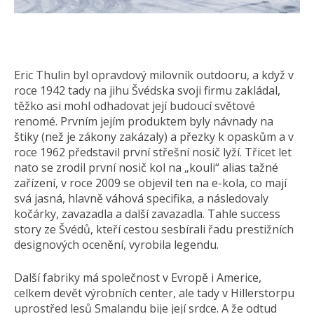
Eric Thulin byl opravdový milovník outdooru, a když v
roce 1942 tady na jihu Švédska svoji firmu zakládal,
těžko asi mohl odhadovat její budoucí světové
renomé. Prvním jejím produktem byly návnady na
štiky (než je zákony zakázaly) a přezky k opaskům a v
roce 1962 představil první střešní nosič lyží. Třicet let
nato se zrodil první nosič kol na „kouli“ alias tažné
zařízení, v roce 2009 se objevil ten na e-kola, co mají
svá jasná, hlavně váhová specifika, a následovaly
kočárky, zavazadla a další zavazadla. Tahle success
story ze Švédů, kteří cestou sesbírali řadu prestižních
designových ocenění, vyrobila legendu.
Další fabriky má společnost v Evropě i Americe,
celkem devět výrobních center, ale tady v Hillerstorpu
uprostřed lesů Smalandu bije její srdce. A že odtud