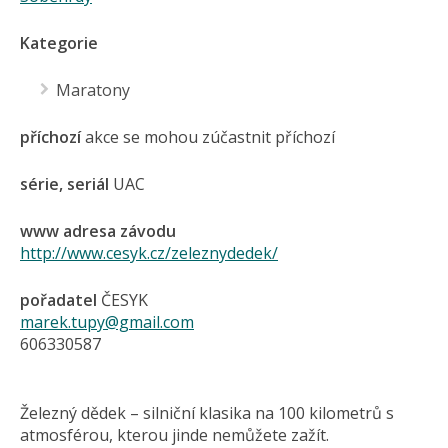
Kategorie
Maratony
příchozí
akce se mohou zúčastnit příchozí
série, seriál
UAC
www adresa závodu
http://www.cesyk.cz/zeleznydedek/
pořadatel
ČESYK
marek.tupy@gmail.com
606330587
Železný dědek – silniční klasika na 100 kilometrů s
atmosférou, kterou jinde nemůžete zažít.