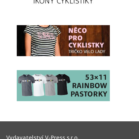
Vydavatelství V-Press s.r.o.