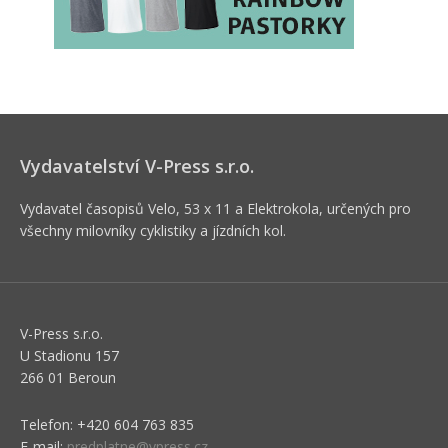
Vydavatelství V-Press s.r.o.
Vydavatel časopisů Velo, 53 x 11 a Elektrokola, určených pro
všechny milovníky cyklistiky a jízdních kol.
V-Press s.r.o.
U Stadionu 157
266 01 Beroun
Telefon: +420 604 763 835
E-mail:
predplatne@vpress.cz