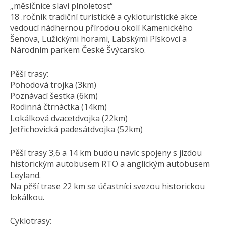
„měsíčnice slaví plnoletost“
18 .ročník tradiční turistické a cykloturistické akce
vedoucí nádhernou přírodou okolí Kamenického
Šenova, Lužickými horami, Labskými Pískovci a
Národním parkem České Švýcarsko.
Pěší trasy:
Pohodová trojka (3km)
Poznávací šestka (6km)
Rodinná čtrnáctka (14km)
Lokálková dvacetdvojka (22km)
Jetřichovická padesátdvojka (52km)
Pěší trasy 3,6 a 14 km budou navíc spojeny s jízdou
historickým autobusem RTO a anglickým autobusem
Leyland.
Na pěší trase 22 km se účastníci svezou historickou
lokálkou.
Cyklotrasy: