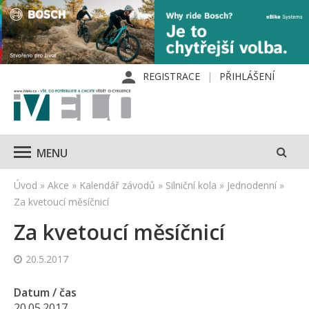
REGISTRACE
PŘIHLÁŠENÍ
MENU
Úvod
»
Akce
»
Kalendář závodů
»
Silniční kola
»
Jednodenní
»
Za kvetoucí měsíčnicí
Za kvetoucí měsíčnicí
20.5.2017
Datum / čas
20.05.2017