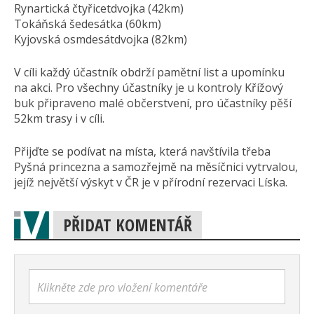
Rynartická čtyřicetdvojka (42km)
Tokáňská šedesátka (60km)
Kyjovská osmdesátdvojka (82km)
V cíli každý účastník obdrží pamětní list a upomínku
na akci. Pro všechny účastníky je u kontroly Křížový
buk připraveno malé občerstvení, pro účastníky pěší
52km trasy i v cíli.
Přijďte se podívat na místa, která navštívila třeba
Pyšná princezna a samozřejmě na měsíčnici vytrvalou,
jejíž největší výskyt v ČR je v přírodní rezervaci Líska.
PŘIDAT KOMENTÁŘ
Klikněte zde pro vložení komentáře