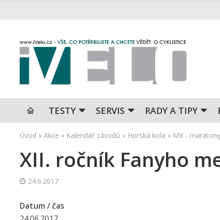
TESTY
SERVIS
RADY A TIPY
Úvod
»
Akce
»
Kalendář závodů
»
Horská kola
»
MX - maraton
XII. ročník Fanyho m
24.6.2017
Datum / čas
24.06.2017