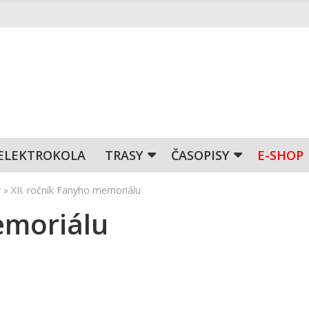
ELEKTROKOLA
TRASY
ČASOPISY
E-SHOP
y
»
XII. ročník Fanyho memoriálu
emoriálu