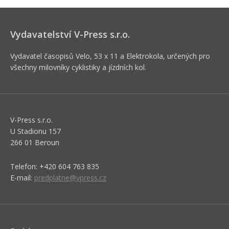
Vydavatelství V-Press s.r.o.
Vydavatel časopisů Velo, 53 x 11 a Elektrokola, určených pro
všechny milovníky cyklistiky a jízdních kol.
V-Press s.r.o.
U Stadionu 157
266 01 Beroun
Telefon: +420 604 763 835
E-mail:
predplatne@vpress.cz