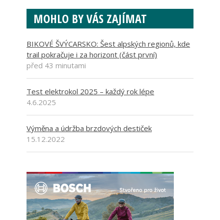
MOHLO BY VÁS ZAJÍMAT
BIKOVÉ ŠVÝCARSKO: Šest alpských regionů, kde
trail pokračuje i za horizont (část první)
před 43 minutami
Test elektrokol 2025 – každý rok lépe
4.6.2025
Výměna a údržba brzdových destiček
15.12.2022