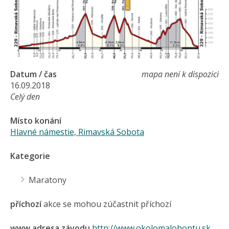
Datum / čas
mapa není k dispozici
16.09.2018
Celý den
Místo konání
Hlavné námestie, Rimavská Sobota
Kategorie
Maratony
příchozí
akce se mohou zúčastnit příchozí
www adresa závodu
http://www.okolomalohontu.sk