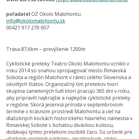
pořadatel
OZ Okolo Malohontu
info@okolomalohontu.sk
00421 917 270 007
Trasa 87,6km – prevýšenie 1200m
Cyklistické preteky Teatro Okolo Malohontu vznikli v
roku 2014 so snahou spropagovať mesto Rimavská
Sobota a región Malohont v rámci celého Slovenska a
okolitých štátov. Organizačný tím pretekov tvorí
skupina zanietených ľudí ktorí pracujú 365 dní v roku,
aby pripravili najkrajšie a najlepšie cyklistické preteky
v regióne. Skorá jesenná príroda v septembrovom
termíne v krásnom prostredí Malohontu a cieľ na
dlažobných kockách historického hlavného námestia v
Rimavskej Sobote s bohatou diváckou kulisou,
dodávajú týmto pretekom osobité čaro. Sú určené pre
všetkých cestných cyklistov, amatérskych, alebo