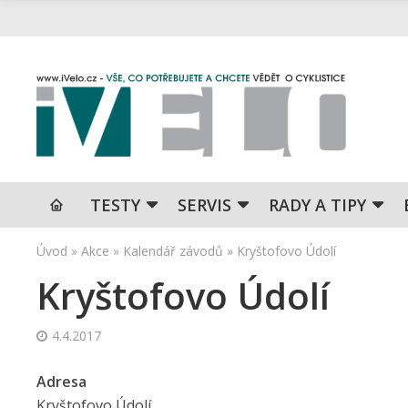
TESTY
SERVIS
RADY A TIPY
Úvod
»
Akce
»
Kalendář závodů
»
Kryštofovo Údolí
Kryštofovo Údolí
4.4.2017
Adresa
Kryštofovo Údolí