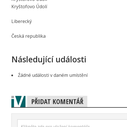
Kryštofovo Údolí
Liberecký
Česká republika
Následující události
Źádné události v daném umístění
PŘIDAT KOMENTÁŘ
Klikněte zde pro vložení komentáře