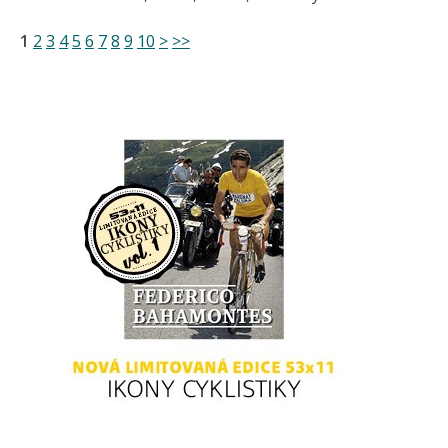
1
2
3
4
5
6
7
8
9
10
>
>>