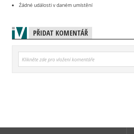
Źádné události v daném umístění
PŘIDAT KOMENTÁŘ
Klikněte zde pro vložení komentáře