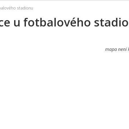
tbalového stadionu
ace u fotbalového stadi
mapa není k