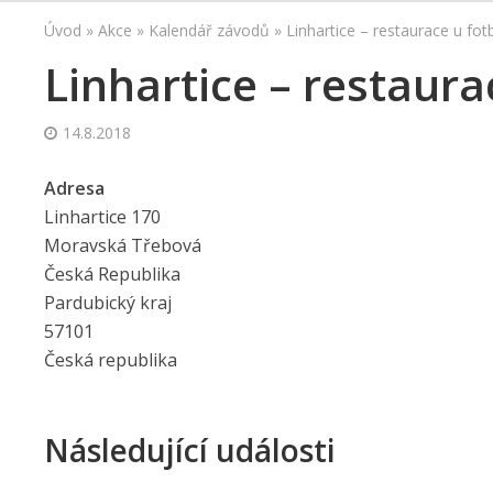
Úvod
»
Akce
»
Kalendář závodů
»
Linhartice – restaurace u fo
Linhartice – restaur
14.8.2018
Adresa
Linhartice 170
Moravská Třebová
Česká Republika
Pardubický kraj
57101
Česká republika
Následující události