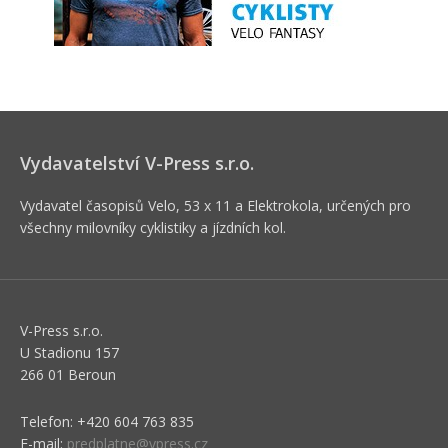
Vydavatelství V-Press s.r.o.
Vydavatel časopisů Velo, 53 x 11 a Elektrokola, určených pro
všechny milovníky cyklistiky a jízdních kol.
V-Press s.r.o.
U Stadionu 157
266 01 Beroun
Telefon: +420 604 763 835
E-mail:
predplatne@vpress.cz