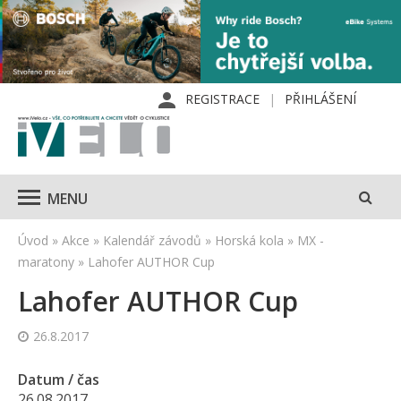
REGISTRACE
PŘIHLÁŠENÍ
MENU
Úvod
»
Akce
»
Kalendář závodů
»
Horská kola
»
MX -
maratony
»
Lahofer AUTHOR Cup
Lahofer AUTHOR Cup
26.8.2017
Datum / čas
26.08.2017