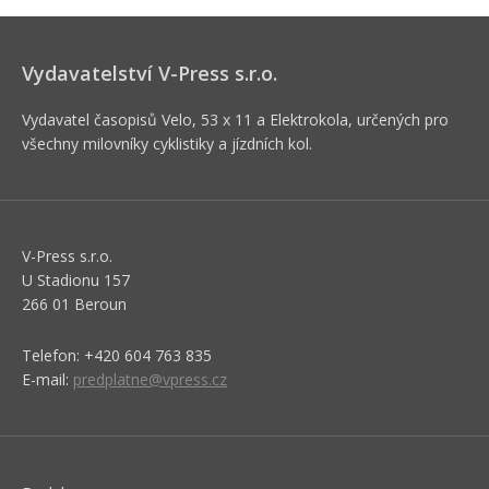
Vydavatelství V-Press s.r.o.
Vydavatel časopisů Velo, 53 x 11 a Elektrokola, určených pro
všechny milovníky cyklistiky a jízdních kol.
V-Press s.r.o.
U Stadionu 157
266 01 Beroun
Telefon: +420 604 763 835
E-mail:
predplatne@vpress.cz