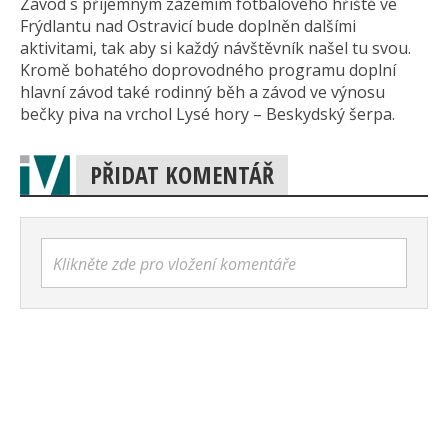
Závod s příjemným zázemím fotbalového hřiště ve
Frýdlantu nad Ostravicí bude doplněn dalšími
aktivitami, tak aby si každý návštěvník našel tu svou.
Kromě bohatého doprovodného programu doplní
hlavní závod také rodinný běh a závod ve výnosu
bečky piva na vrchol Lysé hory – Beskydský šerpa.
PŘIDAT KOMENTÁŘ
Klikněte zde pro vložení komentáře