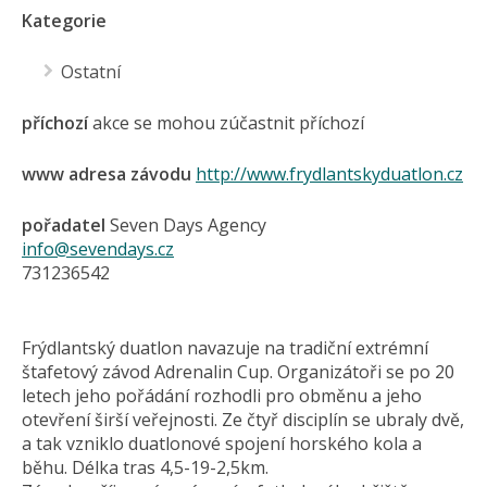
Kategorie
Ostatní
příchozí
akce se mohou zúčastnit příchozí
www adresa závodu
http://www.frydlantskyduatlon.cz
pořadatel
Seven Days Agency
info@sevendays.cz
731236542
Frýdlantský duatlon navazuje na tradiční extrémní
štafetový závod Adrenalin Cup. Organizátoři se po 20
letech jeho pořádání rozhodli pro obměnu a jeho
otevření širší veřejnosti. Ze čtyř disciplín se ubraly dvě,
a tak vzniklo duatlonové spojení horského kola a
běhu. Délka tras 4,5-19-2,5km.