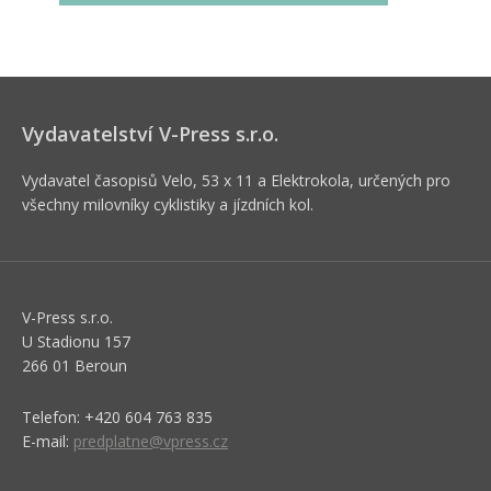
Vydavatelství V-Press s.r.o.
Vydavatel časopisů Velo, 53 x 11 a Elektrokola, určených pro
všechny milovníky cyklistiky a jízdních kol.
V-Press s.r.o.
U Stadionu 157
266 01 Beroun
Telefon: +420 604 763 835
E-mail:
predplatne@vpress.cz