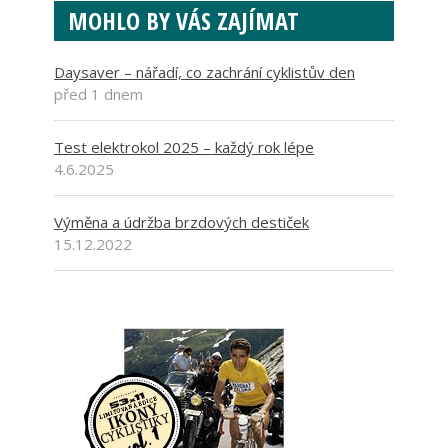
MOHLO BY VÁS ZAJÍMAT
Daysaver – nářadí, co zachrání cyklistův den
před 1 dnem
Test elektrokol 2025 – každý rok lépe
4.6.2025
Výměna a údržba brzdových destiček
15.12.2022