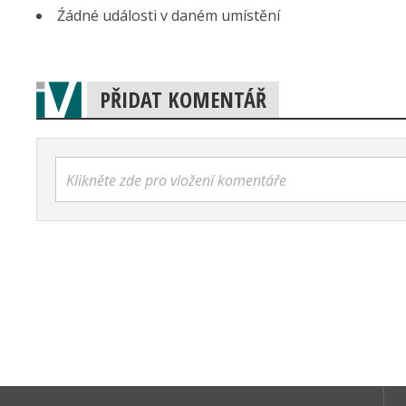
Źádné události v daném umístění
PŘIDAT KOMENTÁŘ
Klikněte zde pro vložení komentáře