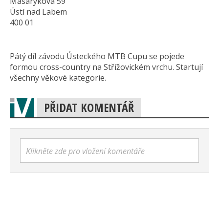
Masarykova 59
Ústí nad Labem
400 01
Pátý díl závodu Ústeckého MTB Cupu se pojede
formou cross-country na Střížovickém vrchu. Startují
všechny věkové kategorie.
PŘIDAT KOMENTÁŘ
Klikněte zde pro vložení komentáře