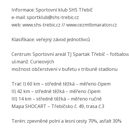
Informace: Sportovní klub SHS Třebíč
e-mail: sportklub@shs-trebic.cz
web: www.shs-trebic.cz // www.cezmtbmaraton.cz
Klasifikace: veřejný závod jednotlivců
Centrum: Sportovní areál TJ Spartak Třebíč – fotbalov
ul.manž. Curieových
možnost občerstvení v bufetu v tribuně stadionu
Trať: I) 60 km – středně těžká – měřeno čipem
II) 42 km – středně těžká – měřeno čipem
III) 14 km – středně těžká – měřeno ručně
Mapa SHOCART – Třebíčsko č. 49, trasa č.3
Terén: zpevněné polní a lesní cesty 70%, asfalt 30%