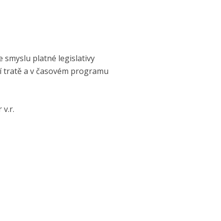
 smyslu platné legislativy
ní tratě a v časovém programu
 v.r.