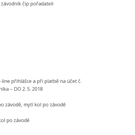
závodník čip pořadateli
ine přihlášce a při platbě na účet č.
íka – DO 2. 5. 2018
 po závodě, mytí kol po závodě
kol po závodě