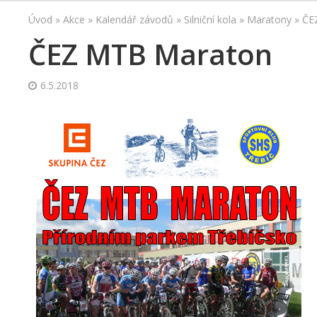
Úvod
»
Akce
»
Kalendář závodů
»
Silniční kola
»
Maratony
»
ČE
ČEZ MTB Maraton
6.5.2018