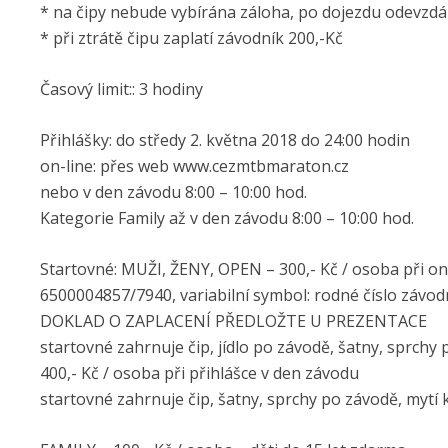
* na čipy nebude vybírána záloha, po dojezdu odevzdá 
* při ztrátě čipu zaplatí závodník 200,-Kč
Časový limit:: 3 hodiny
Přihlášky: do středy 2. května 2018 do 24:00 hodin
on-line: přes web www.cezmtbmaraton.cz
nebo v den závodu 8:00 – 10:00 hod.
Kategorie Family až v den závodu 8:00 – 10:00 hod.
Startovné: MUŽI, ŽENY, OPEN – 300,- Kč / osoba při on-l
6500004857/7940, variabilní symbol: rodné číslo závodn
DOKLAD O ZAPLACENÍ PŘEDLOŽTE U PREZENTACE
startovné zahrnuje čip, jídlo po závodě, šatny, sprchy
400,- Kč / osoba při přihlášce v den závodu
startovné zahrnuje čip, šatny, sprchy po závodě, mytí 