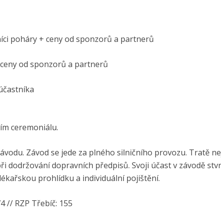
níci poháry + ceny od sponzorů a partnerů
+ ceny od sponzorů a partnerů
účastníka
cím ceremoniálu.
ávodu. Závod se jede za plného silničního provozu. Tratě n
ři dodržování dopravních předpisů. Svoji účast v závodě stv
kařskou prohlídku a individuální pojištění.
74 // RZP Třebíč: 155