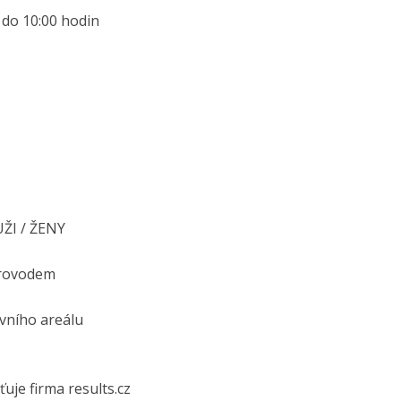
 do 10:00 hodin
UŽI / ŽENY
oprovodem
ovního areálu
uje firma results.cz