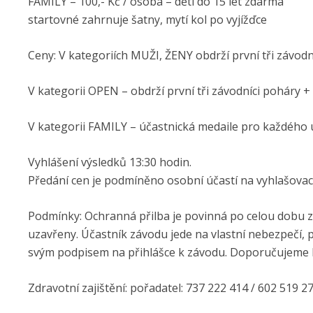
FAMILY – 100,- Kč / osoba – děti do 15 let zdarma
startovné zahrnuje šatny, mytí kol po vyjížďce
Ceny: V kategoriích MUŽI, ŽENY obdrží první tři závod
V kategorii OPEN – obdrží první tři závodníci poháry 
V kategorii FAMILY – účastnická medaile pro každého 
Vyhlášení výsledků 13:30 hodin.
Předání cen je podmíněno osobní účastí na vyhlašova
Podmínky: Ochranná přilba je povinná po celou dobu z
uzavřeny. Účastník závodu jede na vlastní nebezpečí, p
svým podpisem na přihlášce k závodu. Doporučujeme lé
Zdravotní zajištění: pořadatel: 737 222 414 / 602 519 2