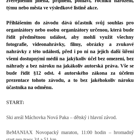
zveřejněním jména, příjmení, pohlaví, ročníku narození,
týmu nebo města ve výsledkové listině akce.
Přihlášením do závodu dává účastník svůj souhlas pro
organizátory nebo osobu organizátory určenou, která bude
řídit předmětnou událost, aby mohli využít všechny
fotografie, videonahrávky, filmy, obrázky a zvukové
nahrávky z této události, před i po ni na jejich další šíření
všemi dostupnými médii na jakýkoliv účel bez omezení, bez
náhrady a bez nároku na jakákoliv autorská práva. Vše se
bude řídit §12 odst. 4 autorského zákona za účelem
prezentace tohoto závodu, a to bez jakéhokoliv nároku
účastníka na odměnu.
START:
Ski areál Máchovka Nová Paka – dětský i hlavní závod.
BeMANIAX Novopacký maraton, 11:00 hodin – hromadný
start pro trasy 34 a 51 km.