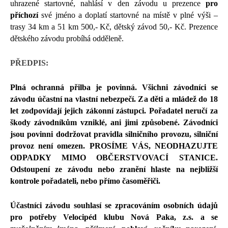
uhrazené startovné, nahlásí v den závodu u prezence
pro
příchozí
své jméno a doplatí startovné na místě v plné výši –
trasy 34 km a 51 km 500,- Kč, dětský závod 50,- Kč. Prezence
dětského závodu probíhá odděleně.
PŘEDPIS:
Plná ochranná přilba je povinná. Všichni závodníci se
závodu účastní na vlastní nebezpečí. Za děti a mládež do 18
let zodpovídají jejich zákonní zástupci. Pořadatel neručí za
škody závodníkům vzniklé, ani jimi způsobené. Závodníci
jsou povinni dodržovat pravidla silničního provozu, silniční
provoz není omezen. PROSÍME VÁS, NEODHAZUJTE
ODPADKY MIMO OBČERSTVOVACÍ STANICE.
Odstoupení ze závodu nebo zranění hlaste na nejbližší
kontrole pořadateli, nebo přímo časoměřiči.
Účastníci závodu souhlasí se zpracováním osobních údajů
pro potřeby Velocipéd klubu Nová Paka, z.s. a se