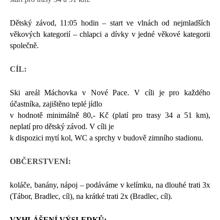
Dětský závod, 11:05 hodin – start ve vlnách od nejmladších
věkových kategorií – chlapci a dívky v jedné věkové kategorii
společně.
CÍL:
Ski areál Máchovka v Nové Pace. V cíli je pro každého
účastníka, zajištěno
teplé jídlo
v hodnotě minimálně 80,- Kč (platí pro trasy 34 a 51 km)
,
neplatí pro dětský závod. V cíli je
k dispozici mytí kol, WC a sprchy v budově zimního stadionu.
OBČERSTVENÍ:
koláče, banány, nápoj – podáváme v kelímku, na dlouhé trati 3x
(Tábor, Bradlec, cíl), na krátké trati 2x (Bradlec, cíl).
VYHLÁŠENÍ VÝSLEDKŮ: