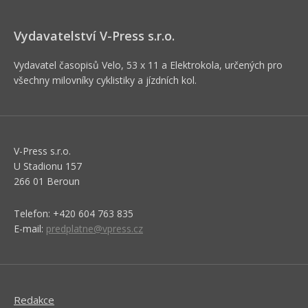
Vydavatelství V-Press s.r.o.
Vydavatel časopisů Velo, 53 x 11 a Elektrokola, určených pro
všechny milovníky cyklistiky a jízdních kol.
V-Press s.r.o.
U Stadionu 157
266 01 Beroun
Telefon: +420 604 763 835
E-mail:
predplatne@vpress.cz
Redakce