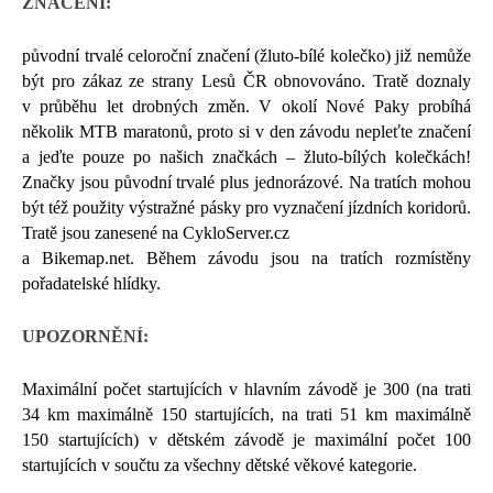
ZNAČENÍ:
původní trvalé celoroční značení (žluto-bílé kolečko) již nemůže
být pro zákaz ze strany Lesů ČR obnovováno. Tratě doznaly
v průběhu let drobných změn. V okolí Nové Paky probíhá
několik MTB maratonů, proto si v den závodu nepleťte značení
a jeďte pouze po našich značkách – žluto-bílých kolečkách!
Značky jsou původní trvalé plus jednorázové. Na tratích mohou
být též použity výstražné pásky pro vyznačení jízdních koridorů.
Tratě jsou zanesené na CykloServer.cz
a Bikemap.net. Během závodu jsou na tratích rozmístěny
pořadatelské hlídky.
UPOZORNĚNÍ:
Maximální počet startujících v hlavním závodě je 300 (na trati
34 km maximálně 150 startujících, na trati 51 km maximálně
150 startujících) v dětském závodě je maximální počet 100
startujících v součtu za všechny dětské věkové kategorie.