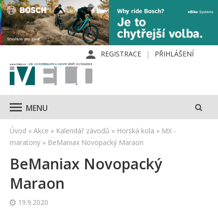
REGISTRACE
PŘIHLÁŠENÍ
MENU
Úvod
»
Akce
»
Kalendář závodů
»
Horská kola
»
MX -
maratony
»
BeManiax Novopacký Maraon
BeManiax Novopacký
Maraon
19.9.2020