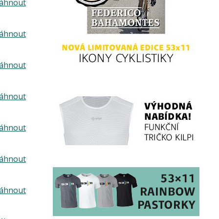
táhnout
táhnout
táhnout
táhnout
táhnout
táhnout
táhnout