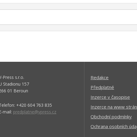
V-Press s.r.o.
Redakce
U Stadionu 157
Předplatné
266 01 Beroun
Inzerce v časopise
Telefon: +420 604 763 835
Inzerce na www strán
E-mail:
predplatne@vpress.cz
Obchodní podmínky
Ochrana osobních úda