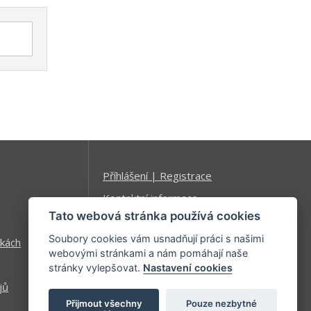
Příhlášení | Registrace
Kontaktní informace
Tato webová stránka používá cookies
Mapa stránek
Soubory cookies vám usnadňují práci s našimi
kách
webovými stránkami a nám pomáhají naše
stránky vylepšovat.
Nastavení cookies
jů
Přijmout všechny
Pouze nezbytné