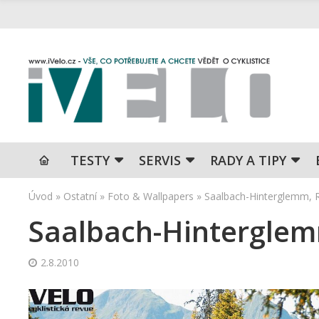
TESTY
SERVIS
RADY A TIPY
Úvod
»
Ostatní
»
Foto & Wallpapers
»
Saalbach-Hinterglemm, 
Saalbach-Hintergle
2.8.2010