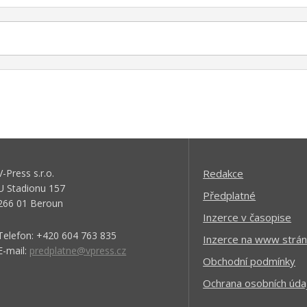
V-Press s.r.o.
Redakce
U Stadionu 157
Předplatné
266 01 Beroun
Inzerce v časopise
Telefon: +420 604 763 835
Inzerce na www strán
E-mail:
predplatne@vpress.cz
Obchodní podmínky
Ochrana osobních úda