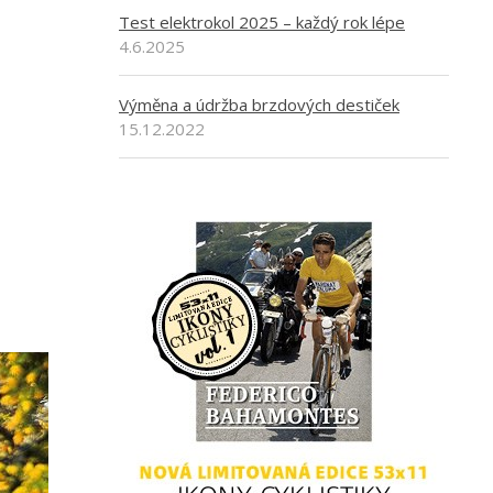
Test elektrokol 2025 – každý rok lépe
4.6.2025
Výměna a údržba brzdových destiček
15.12.2022