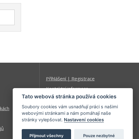
Příhlášení | Registrace
Kontaktní informace
Tato webová stránka používá cookies
Mapa stránek
Soubory cookies vám usnadňují práci s našimi
kách
webovými stránkami a nám pomáhají naše
stránky vylepšovat.
Nastavení cookies
jů
Přijmout všechny
Pouze nezbytné