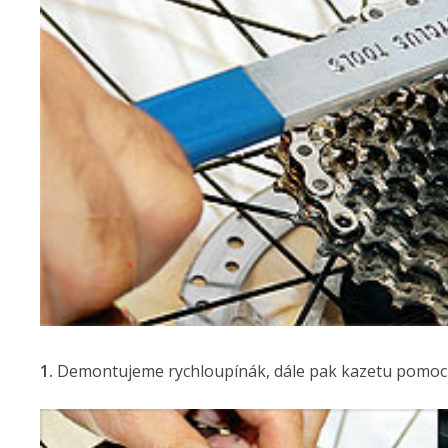
1.
Demontujeme rychloupínák, dále pak kazetu pomocí sp