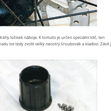
áhy ložisek náboje. K tomuto je určen speciální klíč, ten
radu lze tedy zvolit velký neostrý šroubovák a kladivo. Závit 