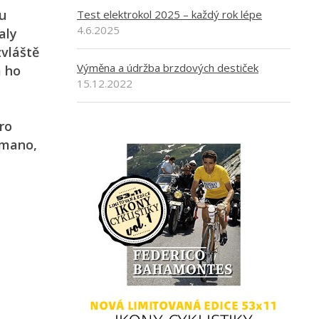
u
Test elektrokol 2025 – každý rok lépe
4.6.2025
aly
zvláště
Výměna a údržba brzdových destiček
a ho
15.12.2022
ro
imano,