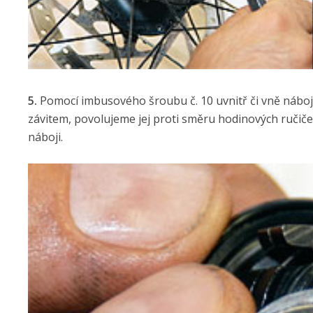
5.
Pomocí imbusového šroubu č. 10 uvnitř či vně náboj
závitem, povolujeme jej proti směru hodinových ručič
náboji.