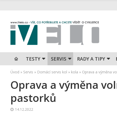
TESTY
SERVIS
RADY A TIPY
Úvod
»
Servis
»
Domácí servis kol
»
kola
»
Oprava a výměna vo
Oprava a výměna vo
pastorků
14.12.2022