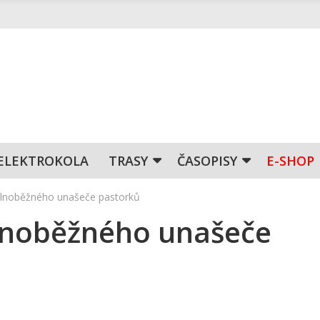
ELEKTROKOLA
TRASY
ČASOPISY
E-SHOP
lnoběžného unašeče pastorků
lnoběžného unašeče