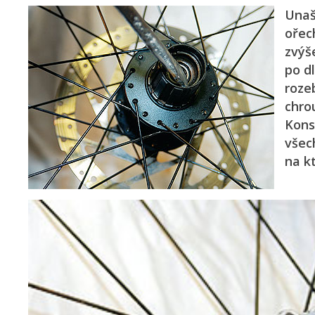
Unaš
ořec
zvýš
po d
roze
chro
Kons
všec
na k