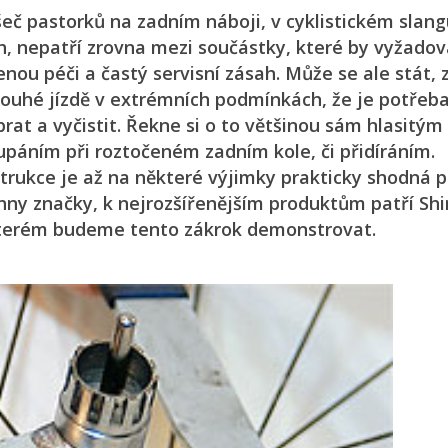
eč pastorků na zadním náboji, v cyklistickém slang
h, nepatří zrovna mezi součástky, které by vyžadov
enou péči a častý servisní zásah. Může se ale stát, 
louhé jízdě v extrémních podmínkách, že je potřeb
brat a vyčistit. Řekne si o to většinou sám hlasitým
upáním při roztočeném zadním kole, či přidíráním.
trukce je až na některé výjimky prakticky shodná p
hny značky, k nejrozšířenějším produktům patří Sh
terém budeme tento zákrok demonstrovat.