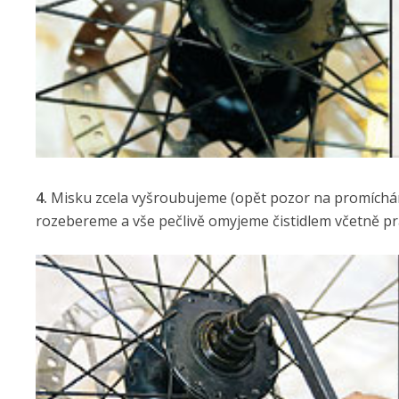
4.
Misku zcela vyšroubujeme (opět pozor na promíchání
rozebereme a vše pečlivě omyjeme čistidlem včetně p