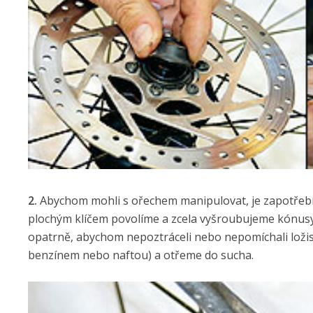
2.
Abychom mohli s ořechem manipulovat, je zapotřeb
plochým klíčem povolíme a zcela vyšroubujeme kónusy
opatrně, abychom nepoztráceli nebo nepomíchali ložis
benzínem nebo naftou) a otřeme do sucha.