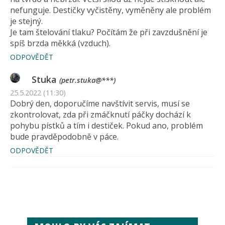
nefunguje. Destičky vyčistěny, vyměněny ale problém
je stejný.
Je tam štelování tlaku? Počítám že při zavzdušnění je
spíš brzda měkká (vzduch).
ODPOVĚDĚT
Stuka
(petr.stuka@***)
25.5.2022 (11:30)
Dobrý den, doporučíme navštívit servis, musí se
zkontrolovat, zda při zmáčknutí páčky dochází k
pohybu pístků a tím i destiček. Pokud ano, problém
bude pravděpodobně v páce.
ODPOVĚDĚT