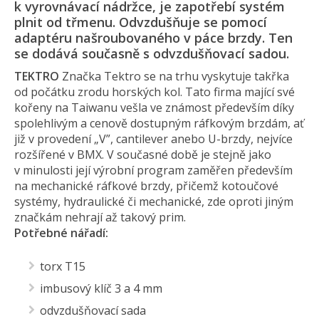
k vyrovnávací nádržce, je zapotřebí systém
plnit od třmenu. Odvzdušňuje se pomocí
adaptéru našroubovaného v páce brzdy. Ten
se dodává současně s odvzdušňova­cí sadou.
TEKTRO
Značka Tektro se na trhu vyskytuje takřka
od počátku zrodu horských kol. Tato firma mající své
kořeny na Taiwanu vešla ve známost především díky
spolehlivým a cenově dostupným ráfkovým brzdám, ať
již v provedení „V”, cantilever anebo U-brzdy, nejvíce
rozšířené v BMX. V současné době je stejně jako
v minulosti její výrobní program zaměřen především
na mechanické ráfkové brzdy, přičemž kotoučové
systémy, hydraulické či mechanické, zde oproti jiným
značkám nehrají až takový prim.
Potřebné nářadí:
torx T15
imbusový klíč 3 a 4 mm
odvzdušňovací sada