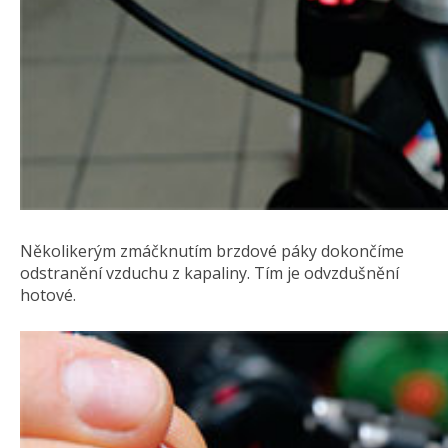
Několikerým zmáčknutím brzdové páky dokončíme
odstranění vzduchu z kapaliny. Tím je odvzdušnění
hotové.