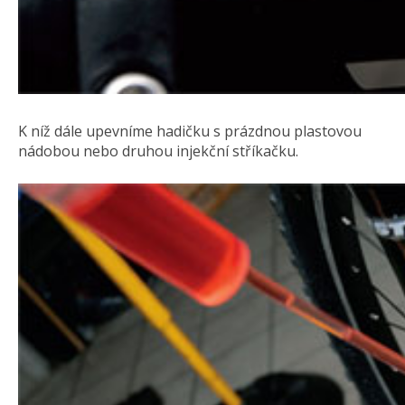
K níž dále upevníme hadičku s prázdnou plastovou
nádobou nebo druhou injekční stříkačku.