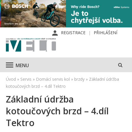
REGISTRACE
PŘIHLÁŠENÍ
MENU
Úvod
»
Servis
»
Domácí servis kol
»
brzdy
»
Základní údržba
kotoučových brzd – 4.díl Tektro
Základní údržba
kotoučových brzd – 4.díl
Tektro