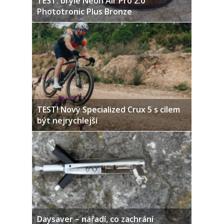
TEST: brýle Neon Air Pro 2.0
Phototronic Plus Bronze
TEST! Nový Specialized Crux 5 s cílem
být nejrychlejší
Daysaver – nářadí, co zachrání