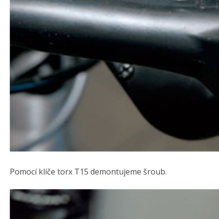
Pomocí klíče torx T15 demontujeme šroub.