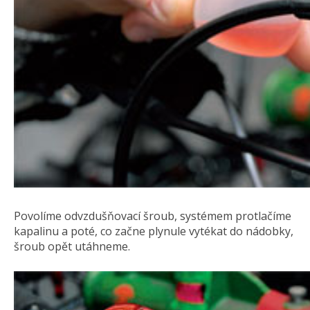
Povolíme odvzdušňovací šroub, systémem protlačíme
kapalinu a poté, co začne plynule vytékat do nádobky,
šroub opět utáhneme.