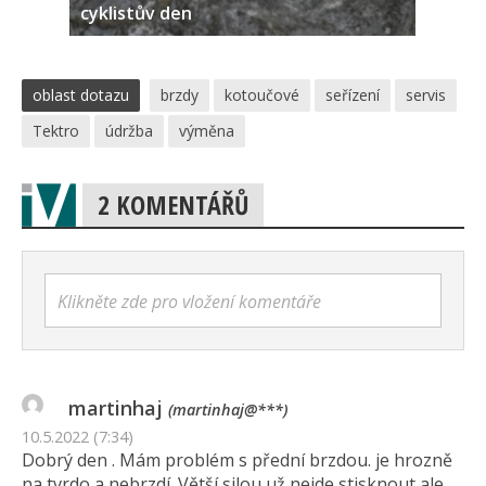
cyklistův den
oblast dotazu
brzdy
kotoučové
seřízení
servis
Tektro
údržba
výměna
2 KOMENTÁŘŮ
Klikněte zde pro vložení komentáře
martinhaj
(martinhaj@***)
10.5.2022 (7:34)
Dobrý den . Mám problém s přední brzdou. je hrozně
na tvrdo a nebrzdí. Větší silou už nejde stisknout ale