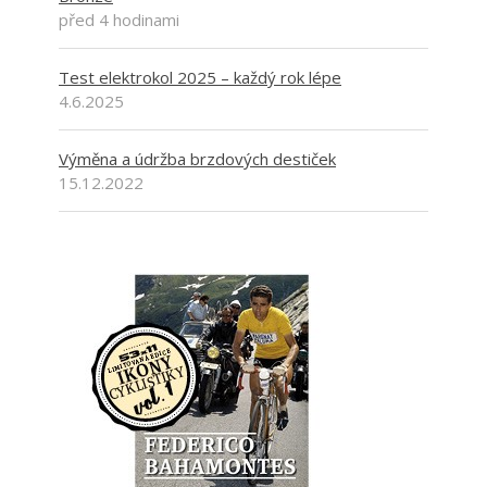
před 4 hodinami
Test elektrokol 2025 – každý rok lépe
4.6.2025
Výměna a údržba brzdových destiček
15.12.2022