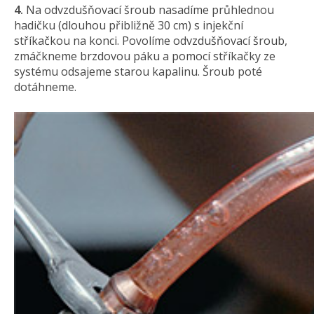
4.
Na odvzdušňovací šroub nasadíme průhlednou
hadičku (dlouhou přibližně 30 cm) s injekční
stříkačkou na konci. Povolíme odvzdušňovací šroub,
zmáčkneme brzdovou páku a pomocí stříkačky ze
systému odsajeme starou kapalinu. Šroub poté
dotáhneme.