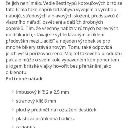
že jich není málo. Vedle šesti typů kotoučových brzd se
tato firma také například zabývá vývojem a výrobou
nábojů, středových a hlavových složení, představců či
vlastního nářadí, osvětlení a dalších drobných
doplňků. Tím, že všechny nabízí v různých barevných
modifikacích, stávají se vyhledávaným artiklem
především mezi „ladiči“ a nejeden výrobek se pro
mnohé bikery stává snovým. Tomu také odpovídá
jejich vyšší pořizovací cena. Majitel takového produktu
pak ale může o svém kole vybaveném komponentem
s logem britské vlajky hovořit bez přehánění jako
o klenotu.
Potřebné nářadí:
imbusový klíč 2 a 2,5 mm
stranový klíč 8 mm
plochý předmět na roztažení destiček
plastová průhledná hadička
nádobka