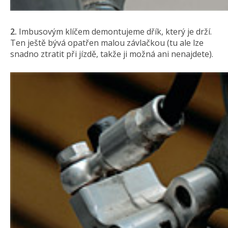
2.
Imbusovým klíčem demontujeme dřík, který je drží.
Ten ještě bývá opatřen malou závlačkou (tu ale lze
snadno ztratit při jízdě, takže ji možná ani nenajdete).