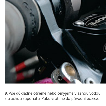
9.
Vše důkladně otřeme nebo omyjeme vlažnou vodou
s trochou saponátu. Páku vrátíme do původní pozice.