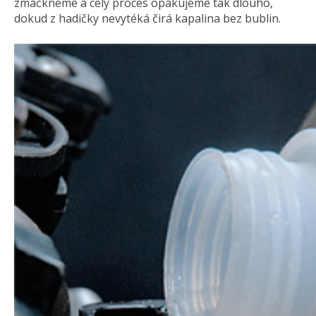
zmáčkneme a celý proces opakujeme tak dlouho,
dokud z hadičky nevytéká čirá kapalina bez bublin.