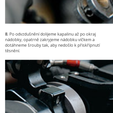
8.
Po odvzdušnění dolijeme kapalinu až po okraj
nádobky, opatrně zakryjeme nádobku víčkem a
dotáhneme šrouby tak, aby nedošlo k přiskřípnutí
těsnění.