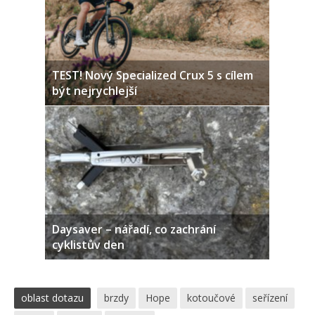
TEST! Nový Specialized Crux 5 s cílem
být nejrychlejší
Daysaver – nářadí, co zachrání
cyklistův den
oblast dotazu
brzdy
Hope
kotoučové
seřízení