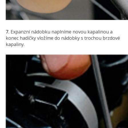
7.
Expanzní nádobku naplníme novou kapalinou a
konec hadičky vložíme do nádobky s trochou brzdové
kapaliny.