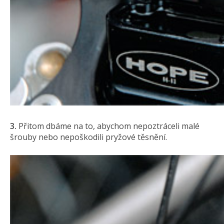
3.
Přitom dbáme na to, abychom nepoztráceli malé
šrouby nebo nepoškodili pryžové těsnění.