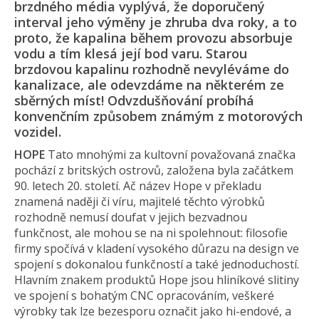
brzdného média vyplývá, že doporučený
interval jeho výměny je zhruba dva roky, a to
proto, že kapalina během provozu absorbuje
vodu a tím klesá její bod varu. Starou
brzdovou kapalinu rozhodně nevyléváme do
kanalizace, ale odevzdáme na některém ze
sběrných míst! Odvzdušňování probíhá
konvenčním způsobem známým z motorových
vozidel.
HOPE
Tato mnohými za kultovní považovaná značka
pochází z britských ostrovů, založena byla začátkem
90. letech 20. století. Ač název Hope v překladu
znamená naději či víru, majitelé těchto výrobků
rozhodně nemusí doufat v jejich bezvadnou
funkčnost, ale mohou se na ni spolehnout: filosofie
firmy spočívá v kladení vysokého důrazu na design ve
spojení s dokonalou funkčností a také jednoduchostí.
Hlavním znakem produktů Hope jsou hliníkové slitiny
ve spojení s bohatým CNC opracováním, veškeré
výrobky tak lze bezesporu označit jako hi-endové, a