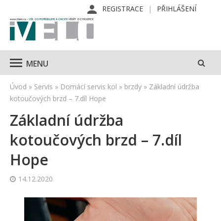
REGISTRACE
PŘIHLÁŠENÍ
MENU
Úvod
»
Servis
»
Domácí servis kol
»
brzdy
»
Základní údržba
kotoučových brzd – 7.díl Hope
Základní údržba
kotoučových brzd – 7.díl
Hope
14.12.2020