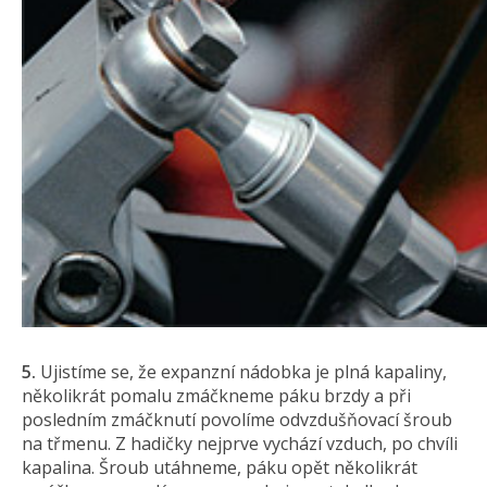
5.
Ujistíme se, že expanzní nádobka je plná kapaliny,
několikrát pomalu zmáčkneme páku brzdy a při
posledním zmáčknutí povolíme odvzdušňovací šroub
na třmenu. Z hadičky nejprve vychází vzduch, po chvíli
kapalina. Šroub utáhneme, páku opět několikrát