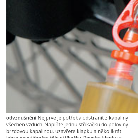
odvzdušnění
Nejprve je potřeba odstranit z kapaliny
všechen vzduch. Naplňte jednu stříkačku do poloviny
brzdovou kapalinou, uzavřete klapku a několikrát