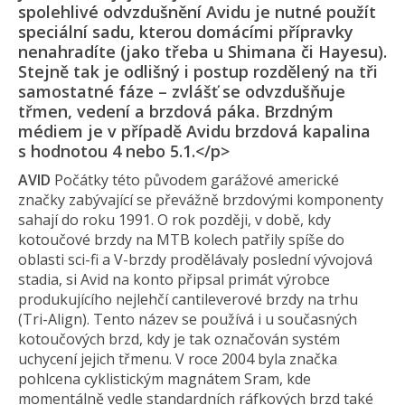
spolehlivé odvzdušnění Avidu je nutné použít
speciální sadu, kterou domácími přípravky
nenahradíte (jako třeba u Shimana či Hayesu).
Stejně tak je odlišný i postup rozdělený na tři
samostatné fáze – zvlášť se odvzdušňuje
třmen, vedení a brzdová páka. Brzdným
médiem je v případě Avidu brzdová kapalina
s hodnotou 4 nebo 5.1.</p>
AVID
Počátky této původem garážové americké
značky zabývající se převážně brzdovými komponenty
sahají do roku 1991. O rok později, v době, kdy
kotoučové brzdy na MTB kolech patřily spíše do
oblasti sci-fi a V-brzdy prodělávaly poslední vývojová
stadia, si Avid na konto připsal primát výrobce
produkujícího nejlehčí cantileverové brzdy na trhu
(Tri-Align). Tento název se používá i u současných
kotoučových brzd, kdy je tak označován systém
uchycení jejich třmenu. V roce 2004 byla značka
pohlcena cyklistickým magnátem Sram, kde
momentálně vedle standardních ráfkových brzd také