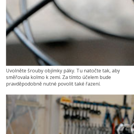
Uvolněte šrouby objímky páky. Tu natočte tak, aby
směřovala kolmo k zemi. Za tímto účelem bude
pravděpodobně nutné povolit také řazení.