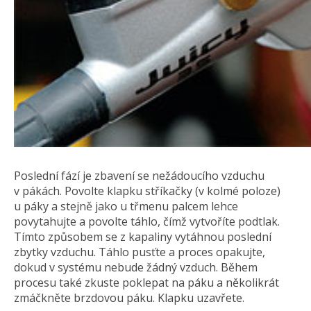
Poslední fází je zbavení se nežádoucího vzduchu
v pákách. Povolte klapku stříkačky (v kolmé poloze)
u páky a stejně jako u třmenu palcem lehce
povytahujte a povolte táhlo, čímž vytvoříte podtlak.
Tímto způsobem se z kapaliny vytáhnou poslední
zbytky vzduchu. Táhlo pusťte a proces opakujte,
dokud v systému nebude žádný vzduch. Během
procesu také zkuste poklepat na páku a několikrát
zmáčkněte brzdovou páku. Klapku uzavřete.