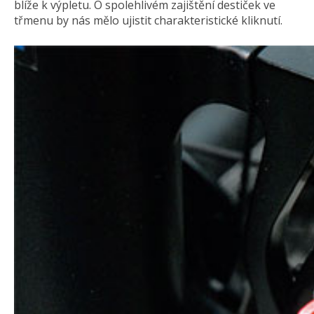
blíže k výpletu. O spolehlivém zajištění destiček ve
třmenu by nás mělo ujistit charakteristické kliknutí.