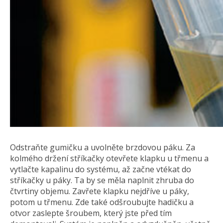
Odstraňte gumičku a uvolněte brzdovou páku. Za
kolmého držení stříkačky otevřete klapku u třmenu a
vytlačte kapalinu do systému, až začne vtékat do
stříkačky u páky. Ta by se měla naplnit zhruba do
čtvrtiny objemu. Zavřete klapku nejdříve u páky,
potom u třmenu. Zde také odšroubujte hadičku a
otvor zaslepte šroubem, který jste před tím