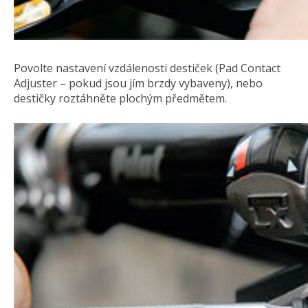
Povolte nastavení vzdálenosti destiček (Pad Contact
Adjuster – pokud jsou jím brzdy vybaveny), nebo
destičky roztáhněte plochým předmětem.