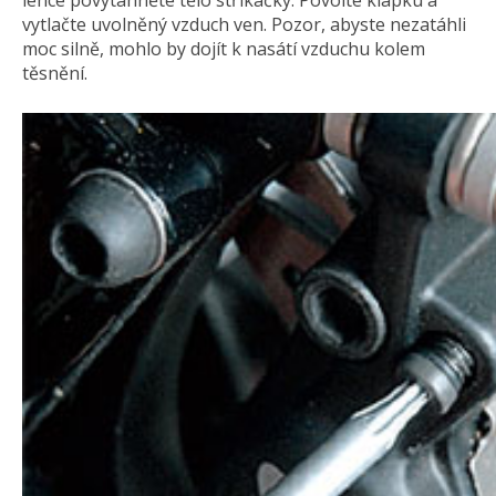
lehce povytáhněte tělo stříkačky. Povolte klapku a
vytlačte uvolněný vzduch ven. Pozor, abyste nezatáhli
moc silně, mohlo by dojít k nasátí vzduchu kolem
těsnění.