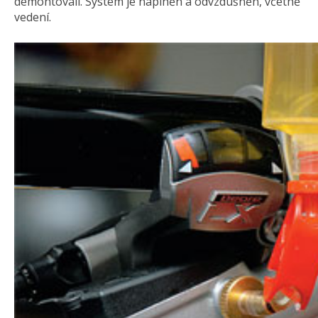
demontovali. Systém je naplněn a odvzdušněn, včetně
vedení.