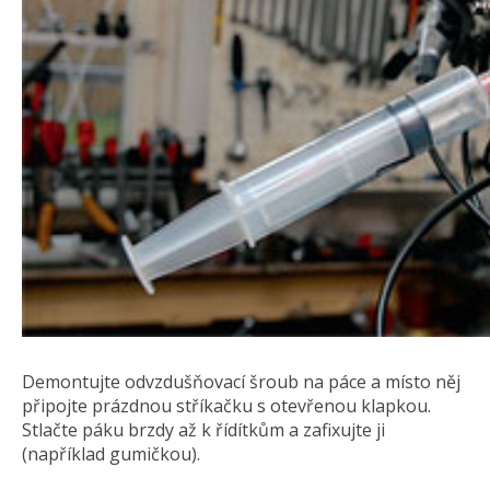
Demontujte odvzdušňovací šroub na páce a místo něj
připojte prázdnou stříkačku s otevřenou klapkou.
Stlačte páku brzdy až k řídítkům a zafixujte ji
(například gumičkou).