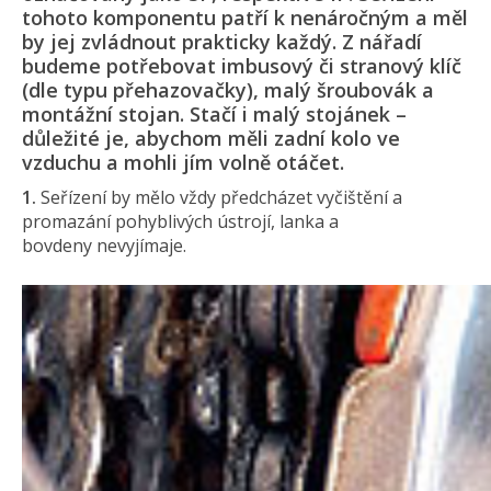
tohoto komponentu patří k nenáročným a měl
by jej zvládnout prakticky každý. Z nářadí
budeme potřebovat imbusový či stranový klíč
(dle typu přehazovačky), malý šroubovák a
montážní stojan. Stačí i malý stojánek –
důležité je, abychom měli zadní kolo ve
vzduchu a mohli jím volně otáčet.
1.
Seřízení by mělo vždy předcházet vyčištění a
promazání pohyblivých ústrojí, lanka a
bovdeny nevyjímaje.