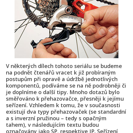
V některých dílech tohoto seriálu se budeme
na podnět čtenářů vracet k již probíraným
postupům při opravě a údržbě jednotlivých
komponentů, podíváme se na ně podrobněji či
je doplníme o další tipy. Mnoho dotazů bylo
směřováno k přehazovačce, přesněji k jejímu
seřízení. Vzhledem k tomu, že v současnosti
existují dva typy přehazovaček (se standardní
a s inverzní pružinou – tedy s opačným
tahem), v následujícím textu budou
označovány jako SP, respektive IP. Seřízení