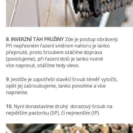
8. INVERZNĺ TAH PRUŽINY
Zde je postup obrácený.
Při nepřesném řazení směrem nahoru je lanko
přepnuté, proto šroubem otáčíme doprava
(povolujeme), při řazení dolů je lanko nutné
více napnout, otáčíme tedy vlevo.
9.
Jestliže je zapotřebí stavěcí šroub téměř vytočit,
opět jej zašroubujeme, lanko povolíme a více
napneme.
10.
Nyní donastavíme druhý dorazový šroub na
největším pastorku (SP), či nejmenším (IP).