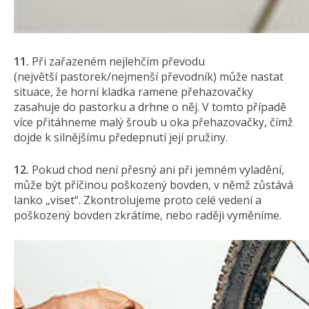
11.
Při zařazeném nejlehčím převodu
(největší pastorek/nejmenší převodník) může nastat
situace, že horní kladka ramene přehazovačky
zasahuje do pastorku a drhne o něj. V tomto případě
více přitáhneme malý šroub u oka přehazovačky, čímž
dojde k silnějšímu předepnutí její pružiny.
12.
Pokud chod není přesný ani při jemném vyladění,
může být příčinou poškozený bovden, v němž zůstává
lanko „viset“. Zkontrolujeme proto celé vedení a
poškozený bovden zkrátíme, nebo raději vyměníme.