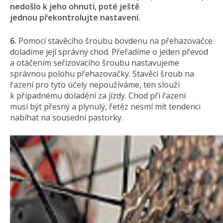
nedošlo k jeho ohnutí, poté ještě
jednou překontrolujte nastavení.
6.
Pomocí stavěcího šroubu bovdenu na přehazovačce
doladíme její správný chod. Přeřadíme o jeden převod
a otáčením seřizovacího šroubu nastavujeme
správnou polohu přehazovačky. Stavěcí šroub na
řazení pro tyto účely nepoužíváme, ten slouží
k případnému doladění za jízdy. Chod při řazení
musí být přesný a plynulý, řetěz nesmí mít tendenci
nabíhat na sousední pastorky.