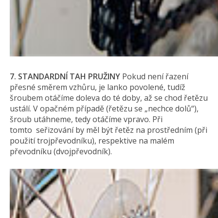
7. STANDARDNĺ TAH PRUŽINY
Pokud není řazení
přesné směrem vzhůru, je lanko povolené, tudíž
šroubem otáčíme doleva do té doby, až se chod řetězu
ustálí. V opačném případě (řetězu se „nechce dolů“),
šroub utáhneme, tedy otáčíme vpravo. Při
tomto seřizování by měl být řetěz na prostředním (při
použití trojpřevodníku), respektive na malém
převodníku (dvojpřevodník).