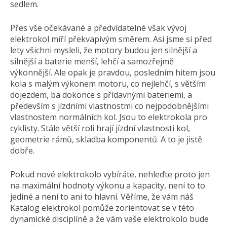
sedlem.
Přes vše očekávané a předvídatelné však vývoj
elektrokol míří překvapivým směrem. Asi jsme si před
lety všichni mysleli, že motory budou jen silnější a
silnější a baterie menší, lehčí a samozřejmě
výkonnější. Ale opak je pravdou, posledním hitem jsou
kola s malým výkonem motoru, co nejlehčí, s větším
dojezdem, ba dokonce s přídavnými bateriemi, a
především s jízdními vlastnostmi co nejpodobnějšími
vlastnostem normálních kol. Jsou to elektrokola pro
cyklisty. Stále větší roli hrají jízdní vlastnosti kol,
geometrie rámů, skladba komponentů. A to je jistě
dobře.
Pokud nové elektrokolo vybíráte, nehleďte proto jen
na maximální hodnoty výkonu a kapacity, není to to
jediné a není to ani to hlavní. Věříme, že vám náš
Katalog elektrokol pomůže zorientovat se v této
dynamické disciplíně a že vám vaše elektrokolo bude