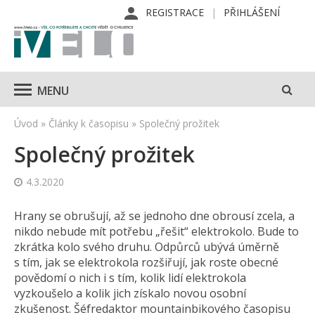
REGISTRACE
PŘIHLÁŠENÍ
MENU
Úvod
»
Články k časopisu
»
Společný prožitek
Společný prožitek
4.3.2020
Hrany se obrušují, až se jednoho dne obrousí zcela, a
nikdo nebude mít potřebu „řešit“ elektrokolo. Bude to
zkrátka kolo svého druhu. Odpůrců ubývá úměrně
s tím, jak se elektrokola rozšiřují, jak roste obecné
povědomí o nich i s tím, kolik lidí elektrokola
vyzkoušelo a kolik jich získalo novou osobní
zkušenost. Šéfredaktor mountainbikového časopisu