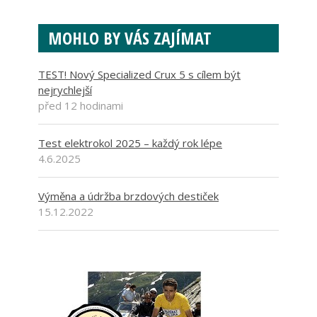
MOHLO BY VÁS ZAJÍMAT
TEST! Nový Specialized Crux 5 s cílem být
nejrychlejší
před 12 hodinami
Test elektrokol 2025 – každý rok lépe
4.6.2025
Výměna a údržba brzdových destiček
15.12.2022