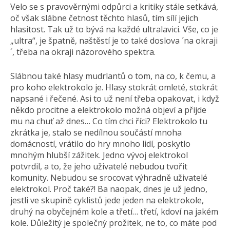
Velo se s pravověrnými odpůrci a kritiky stále setkává,
oč však slábne četnost těchto hlasů, tím sílí jejich
hlasitost. Tak už to bývá na každé ultralavici. Vše, co je
„ultra“, je špatně, naštěstí je to také doslova ´na okraji
´, třeba na okraji názorového spektra.
Slábnou také hlasy mudrlantů o tom, na co, k čemu, a
pro koho elektrokolo je. Hlasy stokrát omleté, stokrát
napsané i řečené. Asi to už není třeba opakovat, i když
někdo procitne a elektrokolo možná objeví a přijde
mu na chuť až dnes… Co tím chci říci? Elektrokolo tu
zkrátka je, stalo se nedílnou součástí mnoha
domácností, vrátilo do hry mnoho lidí, poskytlo
mnohým hlubší zážitek. Jedno vývoj elektrokol
potvrdil, a to, že jeho uživatelé nebudou tvořit
komunity. Nebudou se srocovat výhradně uživatelé
elektrokol. Proč také?! Ba naopak, dnes je už jedno,
jestli ve skupině cyklistů jede jeden na elektrokole,
druhý na obyčejném kole a třetí… třetí, kdoví na jakém
kole. Důležitý je společný prožitek, ne to, co máte pod