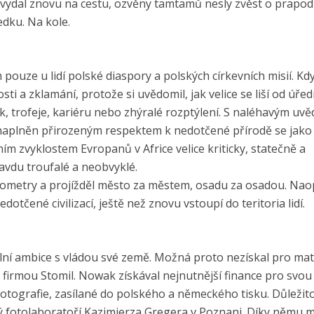
 vydal znovu na cestu, ozvěny tamtamů nesly zvěst o prapo
dku. Na kole.
ouze u lidí polské diaspory a polských církevních misií. Kdy
sti a zklamání, protože si uvědomil, jak velice se liší od úřed
zisk, trofeje, kariéru nebo zhýralé rozptýlení. S naléhavým u
, a naplněn přirozeným respektem k nedotčené přírodě se jako
ím zvyklostem Evropanů v Africe velice kriticky, statečně a
vdu troufalé a neobvyklé.
ilometry a projížděl město za městem, osadu za osadou. Nao
dotčené civilizací, ještě než znovu vstoupí do teritoria lidí.
í ambice s vládou své země. Možná proto nezískal pro mate
 firmou Stomil. Nowak získával nejnutnější finance pro svou
otografie, zasílané do polského a německého tisku. Důležito
ný fotolaboratoří Kazimierza Gregera v Poznani. Díky němu 