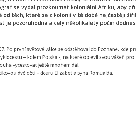
ograf se vydal prozkoumat koloniální Afriku, aby př
od těch, které se z kolonií v té době nejčastěji šíři
st je pozoruhodná a celý několikaletý počin dodnes
97. Po první světové válce se odstěhoval do Poznaně, kde pr
 cyklocestu – kolem Polska -, na které objevil svou vášeň pro
 touha vycestovat ještě mnohem dál.
ikovou dvě děti – dceru Elizabet a syna Romualda.