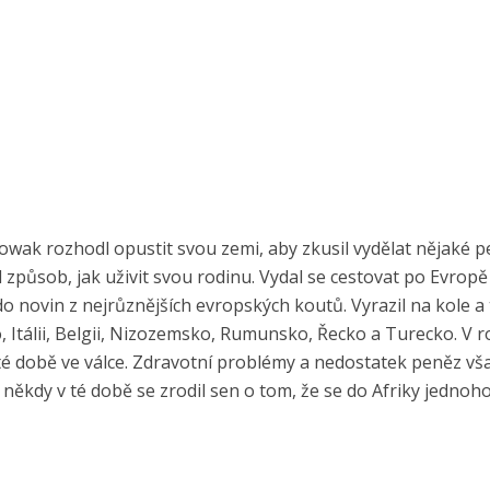
 Nowak rozhodl opustit svou zemi, aby zkusil vydělat nějaké p
 způsob, jak uživit svou rodinu. Vydal se cestovat po Evropě
y do novin z nejrůznějších evropských koutů. Vyrazil na kole a
, Itálii, Belgii, Nizozemsko, Rumunsko, Řecko a Turecko. V 
v té době ve válce. Zdravotní problémy a nedostatek peněz vš
někdy v té době se zrodil sen o tom, že se do Afriky jednoh