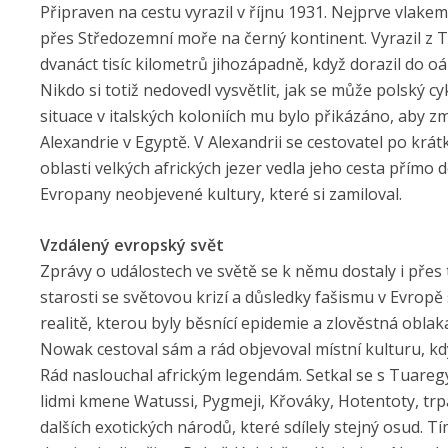
Připraven na cestu vyrazil v říjnu 1931. Nejprve vlake
přes Středozemní moře na černý kontinent. Vyrazil z T
dvanáct tisíc kilometrů jihozápadně, když dorazil do 
Nikdo si totiž nedovedl vysvětlit, jak se může polský c
situace v italských koloniích mu bylo přikázáno, aby zm
Alexandrie v Egyptě. V Alexandrii se cestovatel po kr
oblasti velkých afrických jezer vedla jeho cesta přímo
Evropany neobjevené kultury, které si zamiloval.
Vzdálený evropský svět
Zprávy o událostech ve světě se k němu dostaly i přes 
starosti se světovou krizí a důsledky fašismu v Evropě 
realitě, kterou byly běsnící epidemie a zlověstná oblak
Nowak cestoval sám a rád objevoval místní kulturu, kdy
Rád naslouchal africkým legendám. Setkal se s Tuaregy
lidmi kmene Watussi, Pygmeji, Křováky, Hotentoty, t
dalších exotických národů, které sdílely stejný osud. 