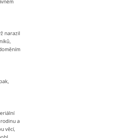
divném
ž narazil
níků,
vědoměním
pak,
riální
 rodinu a
u věcí,
mohl