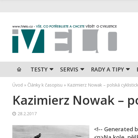
TESTY
SERVIS
RADY A TIPY
Úvod
»
Články k časopisu
»
Kazimierz Nowak – polská cyklistic
Kazimierz Nowak – po
28.2.2017
<!-- Generated b
<p>Na kole, pěšk