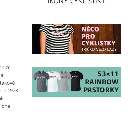
eníze
 a
 takové
roce 1928
ak
o dne