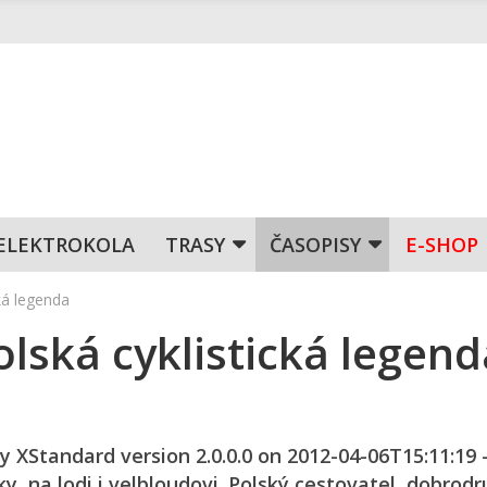
ELEKTROKOLA
TRASY
ČASOPISY
E-SHOP
ká legenda
lská cyklistická legend
y XStandard version 2.0.0.0 on 2012-04-06T15:11:19 
y, na lodi i velbloudovi. Polský cestovatel, dobrodr