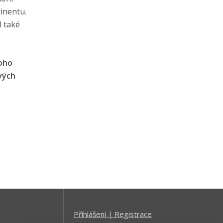
tinentu.
l také
oho
vých
Příhlášení | Registrace