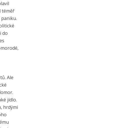
lavil
l téměř
 paniku.
litické
i do
es
domorodé,
tů. Ale
ické
adomor.
é jídlo.
h, hrdými
oho
erému