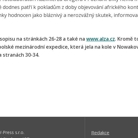
teré dodnes patří k pokladům z doby objevování afrického kon
jimky hodnocen jako bláznivý a nerozvážný skutek, informova
sopisu na stránkách 26-28 a také na
www.alza.cz
. Kromě t
polské mezinárodní expedice, která jela na kole v Nowako
 stranách 30-34.
V-Press s.r.o.
Redakce