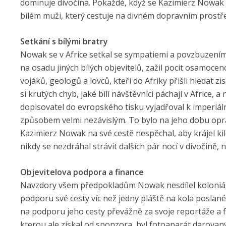
dominuje divočina. Pokaždé, když se Kazimierz Nowak
bílém muži, který cestuje na divném dopravním prostře
Setkání s bílými bratry
Nowak se v Africe setkal se sympatiemi a povzbuzením p
na osadu jiných bílých objevitelů, zažil pocit osamoceno
vojáků, geologů a lovců, kteří do Afriky přišli hledat 
si krutých chyb, jaké bílí návštěvníci páchají v Africe
dopisovatel do evropského tisku vyjadřoval k imperiáln
způsobem velmi nezávislým. To bylo na jeho dobu opra
Kazimierz Nowak na své cestě nespěchal, aby krájel k
nikdy se nezdráhal strávit dalších pár nocí v divočině, ne
Objevitelova podpora a finance
Navzdory všem předpokladům Nowak nesdílel koloniáln
podporu své cesty víc než jedny pláště na kola poslané
na podporu jeho cesty převážně za svoje reportáže a f
kterou ale získal od sponzora, byl fotoaparát darova