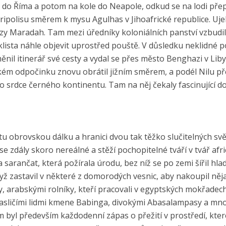
m do Říma a potom na kole do Neapole, odkud se na lodi přep
ripolisu směrem k mysu Agulhas v Jihoafrické republice. Uje
oázy Maradah. Tam mezi úředníky koloniálních panství vzbudil
yklista náhle objevit uprostřed pouště. V důsledku neklidné po
ěnil itinerář své cesty a vydal se přes město Benghazi v Liby
átkém odpočinku znovu obrátil jižním směrem, a podél Nilu př
 do srdce černého kontinentu. Tam na něj čekaly fascinující 
tu obrovskou dálku a hranici dvou tak těžko slučitelných svě
se zdály skoro nereálné a stěží pochopitelné tváří v tvář afr
a sarančat, která požírala úrodu, bez níž se po zemi šířil hl
ž zastavil v některé z domorodých vesnic, aby nakoupil nějak
, arabskými rolníky, kteří pracovali v egyptských mokřadec
rpasličími lidmi kmene Babinga, divokými Abasalampasy a mn
Tím byl především každodenní zápas o přežití v prostředí, kt