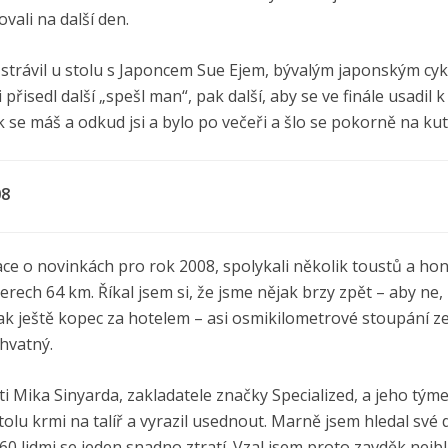
ovali na další den.
em strávil u stolu s Japoncem Sue Ejem, bývalým japonským cyk
isedl další „spešl man“, pak další, aby se ve finále usadil k
k se máš a odkud jsi a bylo po večeři a šlo se pokorně na kut
08
ce o novinkách pro rok 2008, spolykali několik toustů a ho
terech 64 km. Říkal jsem si, že jsme nějak brzy zpět – aby ne
 pak ještě kopec za hotelem – asi osmikilometrové stoupání z
chvatný.
ti Mika Sinyarda, zakladatele značky Specialized, a jeho tým
lu krmi na talíř a vyrazil usednout. Marně jsem hledal své 
 60 lidmi se jeden snadno ztratí. Vzal jsem proto zavděk nejb