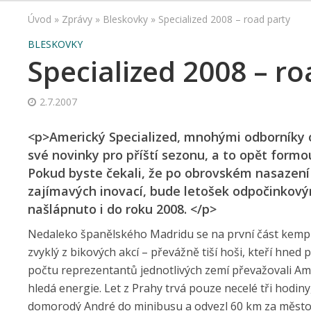
Úvod
»
Zprávy
»
Bleskovky
»
Specialized 2008 – road party
BLESKOVKY
Specialized 2008 – ro
2.7.2007
<p>Americký Specialized, mnohými odborníky o
své novinky pro příští sezonu, a to opět form
Pokud byste čekali, že po obrovském nasazení
zajímavých inovací, bude letošek odpočinkový
našlápnuto i do roku 2008. </p>
Nedaleko španělského Madridu se na první část kempu, 
zvyklý z bikových akcí – převážně tiší hoši, kteří hned 
počtu reprezentantů jednotlivých zemí převažovali Am
hledá energie. Let z Prahy trvá pouze necelé tři hodiny
domorodý André do minibusu a odvezl 60 km za město 