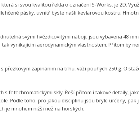
, která si svou kvalitou řekla o označení S-Works, je 2D. Vyu
lehčené pásky, uvnitř byste našli kevlarovou kostru. Hmotn
édnutelná svými hvězdicovitými náboji, jsou vybavena 48 mm
už tak vynikajícím aerodynamickým vlastnostem. Přitom by ne
ví s přezkovým zapínáním na trhu, váží pouhých 250 g. O sta
ch s fotochromatickými skly. Řeší přitom i takové detaily, jako
le. Podle toho, pro jakou disciplínu jsou brýle určeny, pak 
ech je mnohem nižší než na horských.