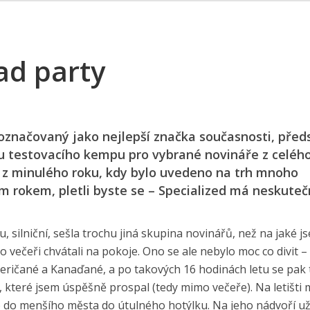
ad party
značovaný jako nejlepší značka současnosti, předs
ou testovacího kempu pro vybrané novináře z celého
 z minulého roku, kdy bylo uvedeno na trh mnoho
m rokem, pletli byste se – Specialized má neskuteč
silniční, sešla trochu jiná skupina novinářů, než na jaké j
po večeři chvátali na pokoje. Ono se ale nebylo moc co divit –
eričané a Kanaďané, a po takových 16 hodinách letu se pak
, které jsem úspěšně prospal (tedy mimo večeře). Na letišti 
do menšího města do útulného hotýlku. Na jeho nádvoří už