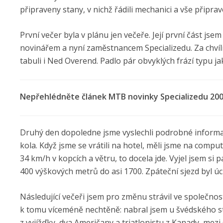
připraveny stany, v nichž řádili mechanici a vše připrav
První večer byla v plánu jen večeře. Její první část js
novinářem a nyní zaměstnancem Specializedu. Za chvíli př
tabuli i Ned Overend. Padlo pár obvyklých frází typu ja
Nepřehlédněte článek MTB novinky Specializedu 20
Druhý den dopoledne jsme vyslechli podrobné informa
kola. Když jsme se vrátili na hotel, měli jsme na compu
34 km/h v kopcích a větru, to docela jde. Vyjel jsem si
400 výškových metrů do asi 1700. Zpáteční sjezd byl ú
Následující večeři jsem pro změnu strávil ve společnos
k tomu víceméně nechtěně: nabral jsem u švédského sto
z vyjížďky, dva Američany a triatlonistu z Kanady, mezi