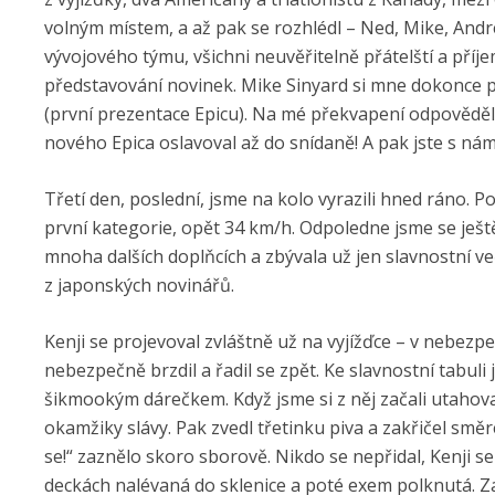
volným místem, a až pak se rozhlédl – Ned, Mike, Andre
vývojového týmu, všichni neuvěřitelně přátelští a příjem
představování novinek. Mike Sinyard si mne dokonce pa
(první prezentace Epicu). Na mé překvapení odpověděl s
nového Epica oslavoval až do snídaně! A pak jste s námi
Třetí den, poslední, jsme na kolo vyrazili hned ráno. 
první kategorie, opět 34 km/h. Odpoledne jsme se ještě
mnoha dalších doplňcích a zbývala už jen slavnostní 
z japonských novinářů.
Kenji se projevoval zvláštně už na vyjížďce – v nebezp
nebezpečně brzdil a řadil se zpět. Ke slavnostní tabul
šikmookým dárečkem. Když jsme si z něj začali utahovat, c
okamžiky slávy. Pak zvedl třetinku piva a zakřičel smě
se!“ zaznělo skoro sborově. Nikdo se nepřidal, Kenji se
deckách nalévaná do sklenice a poté exem polknutá. Za