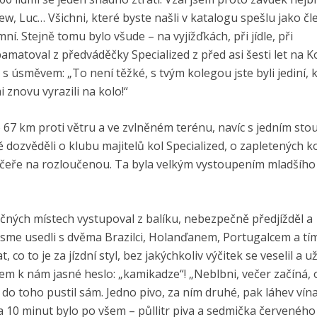
w, Luc… Všichni, které byste našli v katalogu spešlu jako čl
ní. Stejně tomu bylo všude – na vyjížďkách, při jídle, při
matoval z předváděčky Specialized z před asi šesti let na K
 úsměvem: „To není těžké, s tvým kolegou jste byli jediní, 
 znovu vyrazili na kolo!“
Po 67 km proti větru a ve zvlněném terénu, navíc s jedním st
 dozvěděli o klubu majitelů kol Specialized, o zapletených k
večeře na rozloučenou. Ta byla velkým vystoupením mladšího
ečných místech vystupoval z balíku, nebezpečně předjížděl a
i jsme usedli s dvěma Brazilci, Holanďanem, Portugalcem a tí
o to je za jízdní styl, bez jakýchkoliv výčitek se veselil a uží
rem k nám jasné heslo: „kamikadze“! „Neblbni, večer začíná, 
 do toho pustil sám. Jedno pivo, za ním druhé, pak láhev vín
 10 minut bylo po všem – půllitr piva a sedmička červeného