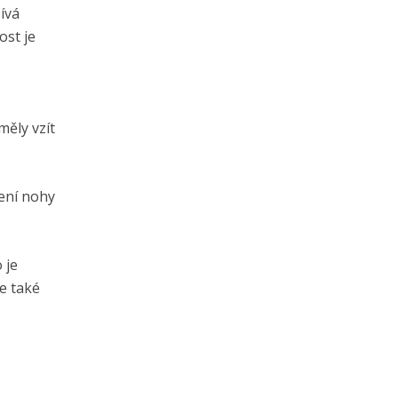
žívá
ost je
měly vzít
žení nohy
 je
je také