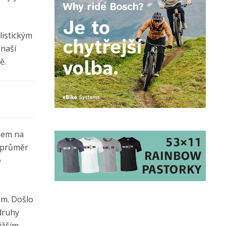
listickým
 naší
ě.
nem na
, průměr
e
em. Došlo
druhy
ližším