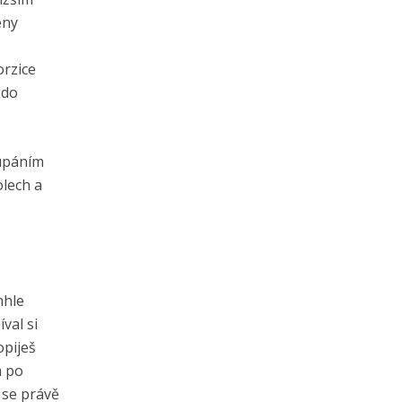
eny
orzice
kdo
oupáním
olech a
mhle
val si
opiješ
a po
 se právě