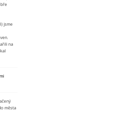
obře
ě) jsme
aven.
řili na
ekal
ami
načený
do města