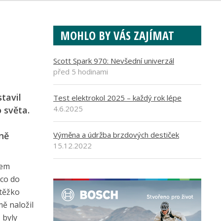
MOHLO BY VÁS ZAJÍMAT
Scott Spark 970: Nevšední univerzál
před 5 hodinami
tavil
Test elektrokol 2025 – každý rok lépe
4.6.2025
 světa.
ně
Výměna a údržba brzdových destiček
15.12.2022
sem
 co do
 těžko
mě naložil
 byly