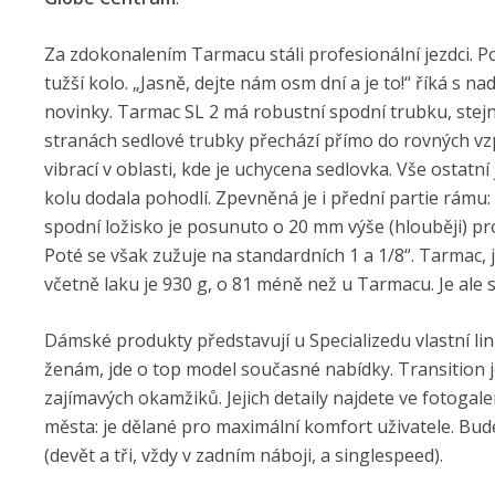
Za zdokonalením Tarmacu stáli profesionální jezdci. Po
tužší kolo. „Jasně, dejte nám osm dní a je to!“ říká s 
novinky. Tarmac SL 2 má robustní spodní trubku, stejně 
stranách sedlové trubky přechází přímo do rovných vzpě
vibrací v oblasti, kde je uchycena sedlovka. Vše ostatn
kolu dodala pohodlí. Zpevněná je i přední partie rámu: 
spodní ložisko je posunuto o 20 mm výše (hlouběji) prot
Poté se však zužuje na standardních 1 a 1/8“. Tarmac,
včetně laku je 930 g, o 81 méně než u Tarmacu. Je ale 
Dámské produkty představují u Specializedu vlastní lin
ženám, jde o top model současné nabídky. Transition j
zajímavých okamžiků. Jejich detaily najdete ve fotoga
města: je dělané pro maximální komfort uživatele. Bud
(devět a tři, vždy v zadním náboji, a singlespeed).