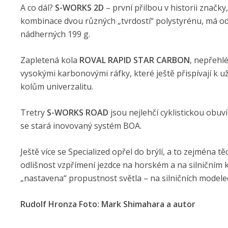
A co dál?
S-WORKS 2D
– první přilbou v historii značky
kombinace dvou různých „tvrdostí“ polystyrénu, má od
nádherných 199 g.
Zapletená kola
ROVAL RAPID STAR CARBON
, nepřehl
vysokými karbonovými ráfky, které ještě přispívají k 
kolům univerzalitu.
Tretry
S-WORKS ROAD
jsou nejlehčí cyklistickou obu
se stará inovovaný systém BOA.
Ještě více se Specialized opřel do brýlí, a to zejména tě
odlišnost vzpřímení jezdce na horském a na silničním ko
„nastavena“ propustnost světla – na silničních model
Rudolf Hronza Foto: Mark Shimahara a autor