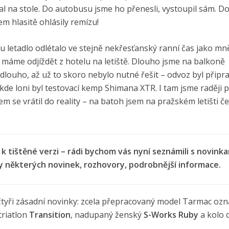
pal na stole. Do autobusu jsme ho přenesli, vystoupil sám. D
nem hlasitě ohlásily remízu!
u letadlo odlétalo ve stejně nekřesťanský ranní čas jako mn
no máme odjíždět z hotelu na letiště. Dlouho jsme na balkoně
k dlouho, až už to skoro nebylo nutné řešit – odvoz byl připr
kde loni byl testovací kemp Shimana XTR. I tam jsme raději pa
em se vrátil do reality – na batoh jsem na pražském letišti č
k tištěné verzi – rádi bychom vás nyní seznámili s novink
sty některých novinek, rozhovory, podrobnější informace.
 čtyři zásadní novinky: zcela přepracovaný model Tarmac oz
triatlon
Transition
, nadupaný ženský
S-Works Ruby
a kolo 