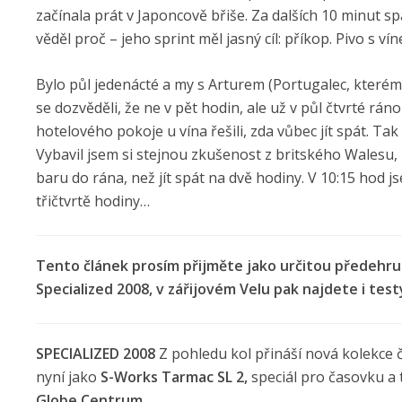
začínala prát v Japoncově břiše. Za dalších 10 minut s
věděl proč – jeho sprint měl jasný cíl: příkop. Pivo s ví
Bylo půl jedenácté a my s Arturem (Portugalec, kterém
se dozvěděli, že ne v pět hodin, ale už v půl čtvrté rá
hotelového pokoje u vína řešili, zda vůbec jít spát. Ta
Vybavil jsem si stejnou zkušenost z britského Walesu, 
baru do rána, než jít spát na dvě hodiny. V 10:15 hod js
třičtvrtě hodiny…
Tento článek prosím přijměte jako určitou předehru 
Specialized 2008, v zářijovém Velu pak najdete i te
SPECIALIZED 2008
Z pohledu kol přináší nová kolekce
nyní jako
S-Works Tarmac SL 2,
speciál pro časovku a 
Globe Centrum
.