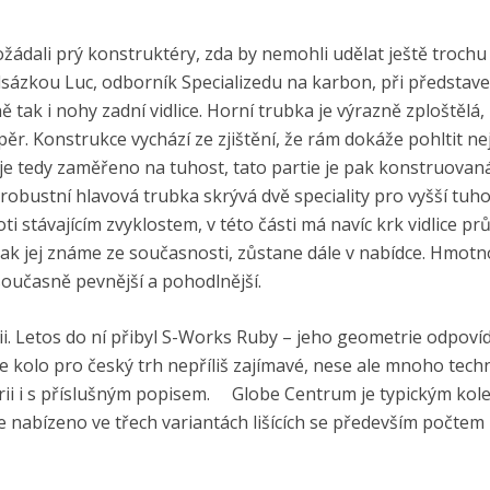
žádali prý konstruktéry, zda by nemohli udělat ještě trochu 
nadsázkou Luc, odborník Specializedu na karbon, při představe
tak i nohy zadní vidlice. Horní trubka je výrazně zploštělá,
r. Konstrukce vychází ze zjištění, že rám dokáže pohltit nej
í je tedy zaměřeno na tuhost, tato partie je pak konstruovan
robustní hlavová trubka skrývá dvě speciality pro vyšší tuho
i stávajícím zvyklostem, v této části má navíc krk vidlice pr
 jak jej známe ze současnosti, zůstane dále v nabídce. Hmot
současně pevnější a pohodlnější.
ii. Letos do ní přibyl S-Works Ruby – jeho geometrie odpoví
e kolo pro český trh nepříliš zajímavé, nese ale mnoho tech
lerii i s příslušným popisem. Globe Centrum je typickým kol
e nabízeno ve třech variantách lišících se především počte