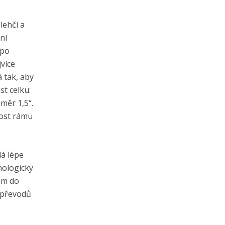
lehčí a
ní
 po
více
á tak, aby
st celku:
ůměr 1,5“.
nost rámu
dá lépe
nologicky
em do
m převodů