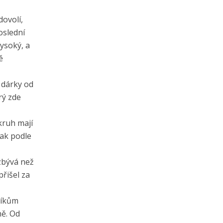
dovolí,
oslední
vysoký, a
ě
e dárky od
rý zde
okruh mají
pak podle
ezbývá než
řišel za
níkům
ně. Od