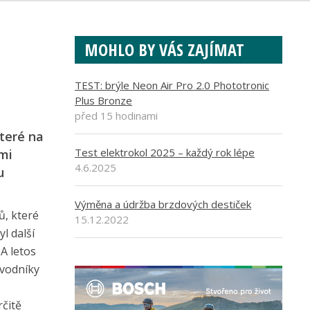
MOHLO BY VÁS ZAJÍMAT
TEST: brýle Neon Air Pro 2.0 Phototronic
Plus Bronze
před 15 hodinami
teré na
Test elektrokol 2025 – každý rok lépe
mi
4.6.2025
u
Výměna a údržba brzdových destiček
ů, které
15.12.2022
l další
A letos
ávodníky
rčitě