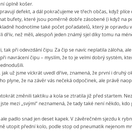
ení úplně košer.
avují defekt, a dál pokračujeme ve třech občas, když plíce 
at bufety, které jsou poměrně dobře zásobené (i když na p
), kladně hodnotíme také počet pořadatelů, který je opravdu 
šli dřív, než měli, alespoň jeden známý sjel díky tomu na mén
, tak při odevzdání čipu. Za čip se navíc neplatila záloha, al
 při navrácení čipu – myslím, že to je velmi dobrý systém, kte
jednodušili.
, jak už jsme víckrát uvedl dříve, znamená, že první i druhý 
toho plyne, že na závěr vás nečeká odpočinek, ale právě nao
tokrát změnili taktiku a kola se ztratila již před startem. N
 jste mezi „svými“ neznamená, že tady také není někdo, kdo p
lů ale padlo snad jen deset kapek. V závěrečném sjezdu k ryb
ěkně utopit přední kolo, podle stop od pneumatik nejenom m