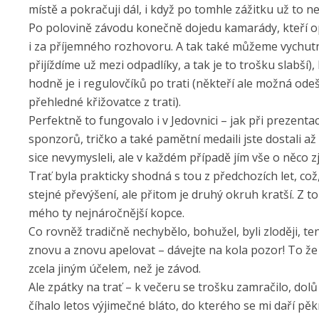
místě a pokračuji dál, i když po tomhle zážitku už to n
Po polovině závodu konečně dojedu kamarády, kteří opr
i za příjemného rozhovoru. A tak také můžeme vychutn
přijíždíme už mezi odpadlíky, a tak je to trošku slabší
hodně je i regulovčíků po trati (někteří ale možná ode
přehledné křižovatce z trati).
Perfektně to fungovalo i v Jedovnici – jak při prezentaci
sponzorů, tričko a také pamětní medaili jste dostali až
sice nevymysleli, ale v každém případě jím vše o něco z
Trať byla prakticky shodná s tou z předchozích let, což
stejné převýšení, ale přitom je druhý okruh kratší. Z 
mého ty nejnáročnější kopce.
Co rovněž tradičně nechybělo, bohužel, byli zloději, ten
znovu a znovu apelovat – dávejte na kola pozor! To že
zcela jiným účelem, než je závod.
Ale zpátky na trať – k večeru se trošku zamračilo, do
číhalo letos výjimečné bláto, do kterého se mi daří p