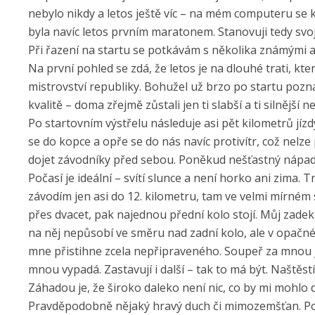
nebylo nikdy a letos ještě víc – na mém computeru se kr
byla navíc letos prvním maratonem. Stanovuji tedy svoji 
Při řazení na startu se potkávám s několika známými a 
Na první pohled se zdá, že letos je na dlouhé trati, kte
mistrovství republiky. Bohužel už brzo po startu poznám
kvalitě – doma zřejmě zůstali jen ti slabší a ti silnější
Po startovním výstřelu následuje asi pět kilometrů jíz
se do kopce a opře se do nás navíc protivítr, což nelz
dojet závodníky před sebou. Poněkud nešťastný nápad
Počasí je ideální – svítí slunce a není horko ani zima. 
závodím jen asi do 12. kilometru, tam ve velmi mírné
přes dvacet, pak najednou přední kolo stojí. Můj zadek
na něj nepůsobí ve směru nad zadní kolo, ale v opačném
mne přistihne zcela nepřipraveného. Soupeř za mnou jen 
mnou vypadá. Zastavují i další – tak to má být. Naštěst
Záhadou je, že široko daleko není nic, co by mi mohlo d
Pravděpodobně nějaký hravý duch či mimozemšťan. Po 