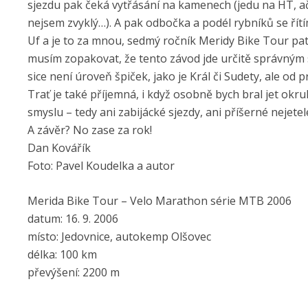
sjezdu pak čeká vytřásání na kamenech (jedu na HT, ač
nejsem zvyklý…). A pak odbočka a podél rybníků se řítím
Uf a je to za mnou, sedmý ročník Meridy Bike Tour patř
musím zopakovat, že tento závod jde určitě správným s
sice není úroveň špiček, jako je Král či Sudety, ale od
Trať je také příjemná, i když osobně bych bral jet okru
smyslu – tedy ani zabijácké sjezdy, ani příšerné nejetel
A závěr? No zase za rok!
Dan Kovářík
Foto: Pavel Koudelka a autor
Merida Bike Tour – Velo Marathon série MTB 2006
datum: 16. 9. 2006
místo: Jedovnice, autokemp Olšovec
délka: 100 km
převýšení: 2200 m