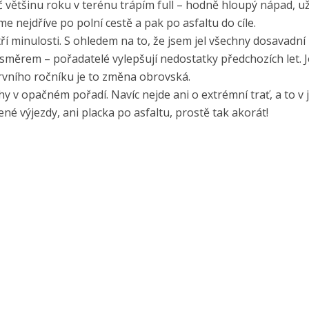
 většinu roku v terénu trápím full – hodně hloupý nápad, už
e nejdříve po polní cestě a pak po asfaltu do cíle.
í minulosti. S ohledem na to, že jsem jel všechny dosavadní 
měrem – pořadatelé vylepšují nedostatky předchozích let. J
 prvního ročníku je to změna obrovská.
hy v opačném pořadí. Navíc nejde ani o extrémní trať, a to v
ené výjezdy, ani placka po asfaltu, prostě tak akorát!