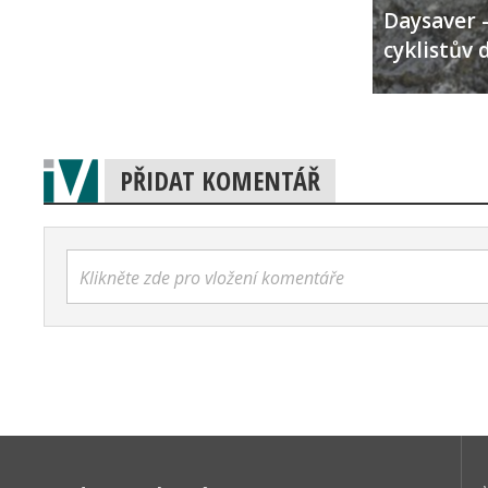
Daysaver –
cyklistův 
PŘIDAT KOMENTÁŘ
Klikněte zde pro vložení komentáře