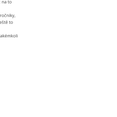
 na to
ročníky,
eště to
 jakémkoli