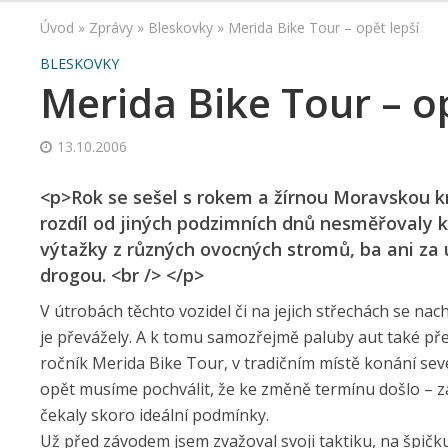
Úvod
»
Zprávy
»
Bleskovky
»
Merida Bike Tour – opět lepší
BLESKOVKY
Merida Bike Tour – op
13.10.2006
<p>Rok se sešel s rokem a žírnou Moravskou k
rozdíl od jiných podzimních dnů nesměřovaly 
výtažky z různých ovocných stromů, ba ani za 
drogou. <br /> </p>
V útrobách těchto vozidel či na jejich střechách se na
je převážely. A k tomu samozřejmě paluby aut také přep
ročník Merida Bike Tour, v tradičním místě konání sev
opět musíme pochválit, že ke změně termínu došlo – zář
čekaly skoro ideální podmínky.
Už před závodem jsem zvažoval svoji taktiku, na špičku