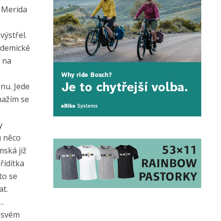
a Merida
výstřel.
kademické
i na
nu. Jede
nažím se
y
u něco
mská již
řídítka
to se
at.
a…
a svém