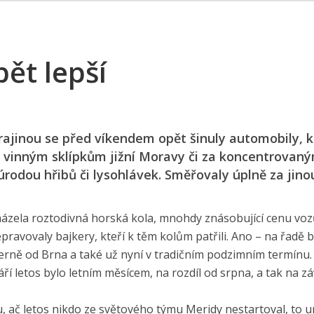
ět lepší
rajinou se před víkendem opět šinuly automobily, k
k vinným sklípkům jižní Moravy či za koncentrovaný
úrodou hřibů či lysohlávek. Směřovaly úplně za jino
cházela roztodivná horská kola, mnohdy znásobující cenu voz
ravovaly bajkery, kteří k těm kolům patřili. Ano – na řadě by
erně od Brna a také už nyní v tradičním podzimním termínu. 
í letos bylo letním měsícem, na rozdíl od srpna, a tak na z
, ač letos nikdo ze světového týmu Meridy nestartoval, to u