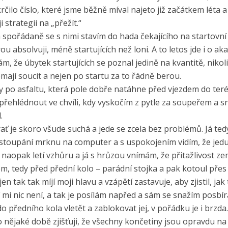
čilo číslo, které jsme běžně míval najeto již začátkem léta 
strategii na „přežít.“
spořádaně se s nimi stavím do hada čekajícího na startovní 
rou absolvuji, méně startujících než loni. A to letos jde i o a
, že úbytek startujících se poznal jedině na kvantitě, nikol
 nemají soucit a nejen po startu za to řádně berou.
dy po asfaltu, která pole dobře natáhne před vjezdem do teré
e přehlédnout ve chvíli, kdy vyskočím z pytle za soupeřem a s
.
Trať je skoro všude suchá a jede se zcela bez problémů. Já ted
m stoupání mrknu na computer a s uspokojením vidím, že jed
 naopak letí vzhůru a já s hrůzou vnímám, že přitažlivost ze
, tedy před přední kolo – parádní stojka a pak kotoul přes 
tak tak míjí moji hlavu a vzápětí zastavuje, aby zjistil, jak 
í mi nic není, a tak je posílám napřed a sám se snažím posbír
o předního kola vletět a zablokovat jej, v pořádku je i brzd
nějaké době zjišťuji, že všechny končetiny jsou opravdu n