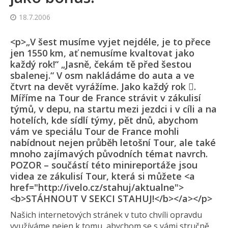
18.7.2006
<p>„V šest musíme vyjet nejdéle, je to přece
jen 1550 km, ať nemusíme kvaltovat jako
každý rok!“ „Jasně, čekám tě před šestou
sbalenej.“ V osm nakládáme do auta a ve
čtvrt na devět vyrážíme. Jako každý rok .
Míříme na Tour de France strávit v zákulisí
týmů, v depu, na startu mezi jezdci i v cíli a na
hotelích, kde sídlí týmy, pět dnů, abychom
vám ve speciálu Tour de France mohli
nabídnout nejen průběh letošní Tour, ale také
mnoho zajímavých původních témat navrch.
POZOR – součástí této minireportáže jsou
videa ze zákulisí Tour, která si můžete <a
href="http://ivelo.cz/stahuj/aktualne">
<b>STÁHNOUT V SEKCI STAHUJ!</b></a></p>
Našich internetových stránek v tuto chvíli opravdu
využíváme nejen k tomu, abychom se s vámi stručně