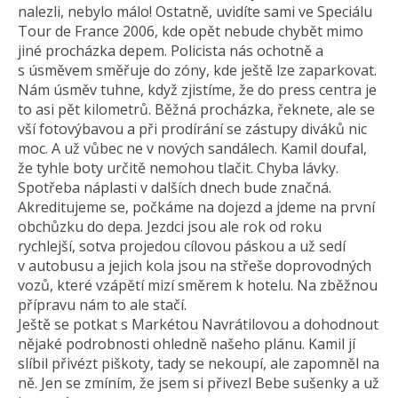
nalezli, nebylo málo! Ostatně, uvidíte sami ve Speciálu
Tour de France 2006, kde opět nebude chybět mimo
jiné procházka depem. Policista nás ochotně a
s úsměvem směřuje do zóny, kde ještě lze zaparkovat.
Nám úsměv tuhne, když zjistíme, že do press centra je
to asi pět kilometrů. Běžná procházka, řeknete, ale se
vší fotovýbavou a při prodírání se zástupy diváků nic
moc. A už vůbec ne v nových sandálech. Kamil doufal,
že tyhle boty určitě nemohou tlačit. Chyba lávky.
Spotřeba náplasti v dalších dnech bude značná.
Akreditujeme se, počkáme na dojezd a jdeme na první
obchůzku do depa. Jezdci jsou ale rok od roku
rychlejší, sotva projedou cílovou páskou a už sedí
v autobusu a jejich kola jsou na střeše doprovodných
vozů, které vzápětí mizí směrem k hotelu. Na zběžnou
přípravu nám to ale stačí.
Ještě se potkat s Markétou Navrátilovou a dohodnout
nějaké podrobnosti ohledně našeho plánu. Kamil jí
slíbil přivézt piškoty, tady se nekoupí, ale zapomněl na
ně. Jen se zmíním, že jsem si přivezl Bebe sušenky a už