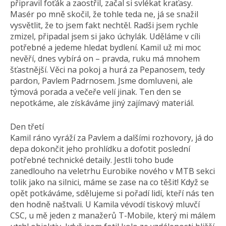
připravil foťák a zaostřil, začal si svlékat kraťasy.
Masér po mně skočil, že tohle teda ne, já se snažil
vysvětlit, že to jsem fakt nechtěl. Radši jsem rychle
zmizel, připadal jsem si jako úchylák. Uděláme v cíli
potřebné a jedeme hledat bydlení. Kamil už mi moc
nevěří, dnes vybírá on – pravda, ruku má mnohem
šťastnější. Věci na pokoj a hurá za Pepanosem, tedy
pardon, Pavlem Padrnosem. Jsme domluveni, ale
týmová porada a večeře velí jinak. Ten den se
nepotkáme, ale získáváme jiný zajímavý materiál.
Den třetí
Kamil ráno vyráží za Pavlem a dalšími rozhovory, já do
depa dokončit jeho prohlídku a dofotit poslední
potřebné technické detaily. Jestli toho bude
zanedlouho na veletrhu Eurobike nového v MTB sekci
tolik jako na silnici, máme se zase na co těšit! Když se
opět potkáváme, sdělujeme si pořadí lidí, kteří nás ten
den hodně naštvali. U Kamila vévodí tiskový mluvčí
CSC, u mě jeden z manažerů T-Mobile, který mi málem