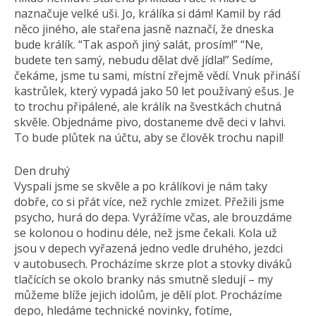
naznačuje velké uši. Jo, králíka si dám! Kamil by rád
něco jiného, ale stařena jasně naznačí, že dneska
bude králík. “Tak aspoň jiný salát, prosím!” “Ne,
budete ten samý, nebudu dělat dvě jídla!” Sedíme,
čekáme, jsme tu sami, místní zřejmě vědí. Vnuk přináší
kastrůlek, který vypadá jako 50 let používaný ešus. Je
to trochu připálené, ale králík na švestkách chutná
skvěle. Objednáme pivo, dostaneme dvě deci v lahvi.
To bude plůtek na účtu, aby se člověk trochu napil!
Den druhý
Vyspali jsme se skvěle a po králíkovi je nám taky
dobře, co si přát více, než rychle zmizet. Přežili jsme
psycho, hurá do depa. Vyrážíme včas, ale brouzdáme
se kolonou o hodinu déle, než jsme čekali. Kola už
jsou v depech vyřazená jedno vedle druhého, jezdci
v autobusech. Procházíme skrze plot a stovky diváků
tlačících se okolo branky nás smutně sledují – my
můžeme blíže jejich idolům, je dělí plot. Procházíme
depo, hledáme technické novinky, fotíme,