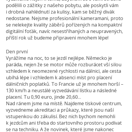
podělili o zážitky z našeho pobytu, ale poskytli vám
i drobná nahlédnutí za kulisy, kam se běžný divák
nedostane. Nejsme profesionální kameramani, proto
se nelekejte kvality záběrů pořízených na kompaktní
digitální foťák, navíc nesestříhaných a neupravených,
příští rok už budeme připraveni mnohem lépe!
Den první
Vyrážíme na noc, to se jezdí nejlépe. Německo je
paráda, nejen že se motor může rozburácet vší silou
vzhledem k neomezené rychlosti na dálnici, ale cesta
ubíhá lépe i vzhledem k absenci míst pro placení
dálničních poplatků. To Francie už je mnohem horší –
130 km/h a neustálé vyzvedávání lístku a následné
placení. Tu 0,90 euro, jinde 20,60…
Nad ránem jsme na místě. Najdeme tiskové centrum,
vyzvedneme akreditaci a průkazy, které jsou naší
vstupenkou do zákulisí. Bez nich bychom nemohli
k jezdcům ani třeba do startovního prostoru podívat
se na techniku. A že novinek, které jsme nakonec