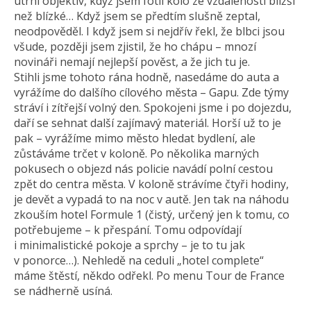
utrhl objektiv, když jsem fotil kolo ze vzdálenosti bližší
než blízké… Když jsem se předtím slušně zeptal,
neodpověděl. I když jsem si nejdřív řekl, že blbci jsou
všude, později jsem zjistil, že ho chápu – mnozí
novináři nemají nejlepší pověst, a že jich tu je.
Stihli jsme tohoto rána hodně, nasedáme do auta a
vyrážíme do dalšího cílového města – Gapu. Zde týmy
stráví i zítřejší volný den. Spokojeni jsme i po dojezdu,
daří se sehnat další zajímavý materiál. Horší už to je
pak – vyrážíme mimo město hledat bydlení, ale
zůstáváme trčet v koloně. Po několika marných
pokusech o objezd nás policie navádí polní cestou
zpět do centra města. V koloně strávíme čtyři hodiny,
je devět a vypadá to na noc v autě. Jen tak na náhodu
zkouším hotel Formule 1 (čistý, určený jen k tomu, co
potřebujeme – k přespání. Tomu odpovídají
i minimalistické pokoje a sprchy – je to tu jak
v ponorce…). Nehledě na ceduli „hotel complete“
máme štěstí, někdo odřekl. Po menu Tour de France
se nádherně usíná.