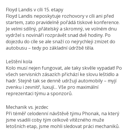
Floyd Landis v cíli 15. etapy
Floyd Landis neposkytuje rozhovory v cíli ani před
startem, zato pravidelně pořádá tiskové konference.
Je velmi sdílný, přátelský a skromný, ve volném dnu
vydržel s novináři rozprávět snad dvě hodiny. Po
dojezdu do cíle se ale snaží co nejrychleji zmizet do
autobusu – tedy po základní údržbě těla.
Leštění kola
Kolo musí nejen fungovat, ale taky skvěle vypadat! Po
všech servisních zásazích přichází ke slovu leštidlo a
hadr. Stejně tak se denně udržují automobily – myjí
zvenku i zevnitř, luxují… Vše pro maximální
reprezentaci týmu a sponzorů.
Mechanik vs. jezdec
Při téměř celodenní návštěvě týmu Phonak, na který
jsme vsadili coby tým celkově vítězného muže
letošních etap, jsme mohli sledovat práci mechaniků.