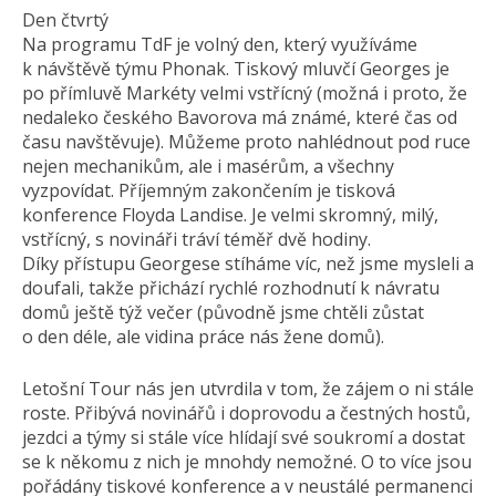
Den čtvrtý
Na programu TdF je volný den, který využíváme
k návštěvě týmu Phonak. Tiskový mluvčí Georges je
po přímluvě Markéty velmi vstřícný (možná i proto, že
nedaleko českého Bavorova má známé, které čas od
času navštěvuje). Můžeme proto nahlédnout pod ruce
nejen mechanikům, ale i masérům, a všechny
vyzpovídat. Příjemným zakončením je tisková
konference Floyda Landise. Je velmi skromný, milý,
vstřícný, s novináři tráví téměř dvě hodiny.
Díky přístupu Georgese stíháme víc, než jsme mysleli a
doufali, takže přichází rychlé rozhodnutí k návratu
domů ještě týž večer (původně jsme chtěli zůstat
o den déle, ale vidina práce nás žene domů).
Letošní Tour nás jen utvrdila v tom, že zájem o ni stále
roste. Přibývá novinářů i doprovodu a čestných hostů,
jezdci a týmy si stále více hlídají své soukromí a dostat
se k někomu z nich je mnohdy nemožné. O to více jsou
pořádány tiskové konference a v neustálé permanenci