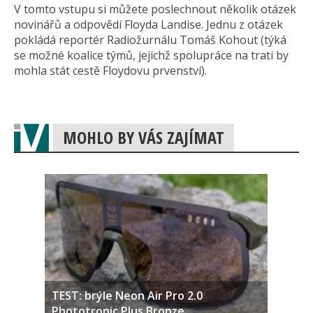
V tomto vstupu si můžete poslechnout několik otázek
novinářů a odpovědí Floyda Landise. Jednu z otázek
pokládá reportér Radiožurnálu Tomáš Kohout (týká
se možné koalice týmů, jejichž spolupráce na trati by
mohla stát cestě Floydovu prvenství).
MOHLO BY VÁS ZAJÍMAT
TEST: brýle Neon Air Pro 2.0
Phototronic Plus Bronze