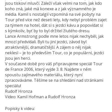
jsou tiskoví mluvčí. Záleží však velmi na tom, jak kdo
koho zná, jaké má konexe a z jak významného je
média. Kamil s nostalgií vzpomíná na své pobyty na
Tour před více než deseti lety, kdy nebyl problém zajet
za týmem na hotel, dát si s jezdci kávu a popovídat si
s kýmkoliv, byť by to byl držitel žlutého dresu.
Lance Armstrong podle mne letos nijak nechyběl, jak
mnozí předvídali. Byli tu jiní jezdci, závod byl
atraktivnější, dramatičtější. A zájem o něj nijak
neklesl – je to především Tour, co je populární, jezdci
jsou jen herci.
V současné době pro váš připravujeme speciál Tour
de France 2006, který vyjde 3. 8. Najdete v něm
spoustu zajímavého materiálu, který nyní
zpracováváme. Těšíme se na shledání nad stránkami
speciálu!
Rudolf Hronza
Video: Kamil Hofman a Rudolf Hronza
Popisky k videu: