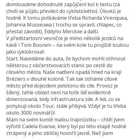
domlouváme dohodnuté zapůjčení kol k testu (za
chvíli se půjdu převléct do cyklistického). Úlovků je
hodně. K tomu potkáváme třeba Richarda Virenquea,
Johanna Musseuwa ( trochu se spravil, chlapec, co
přestal závodit), Eddyho Merckxe a další.
V předstartovní vesničce je mimo několik jezdců na
kávě i Tom Boonen – na svém kole tu projíždí loukou
jako cyklokrosař.
Start. Nasedáme do auta, že bychom mohli stihnout
některou z občerstvovacích stanic po cestě do
cílového města. Naše nadšení opadá hned na kraji
Bréziers v dlouhé koloně. Tak tak stíháme cílové
město před dojezdem pelotonu do cíle. Provoz je
šílený, tahle oblast není na tolik lidí evidentně
dimenzovaná, tedy infrastruktura zde. A lidí, co se
pohybují okolo Tour, stále přibývá. Vždyť je tu třeba
okolo 3000 novinářů!
Mám na svém kontě malou trapnůstku – chtěl jsem
vyfotit Cadela Evanse, který byl po této etapě hodně
ztrápený a jeho obličej hovořil jasně. Než jsem