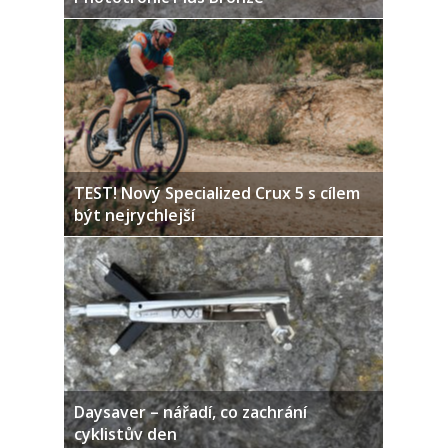
TEST! Nový Specialized Crux 5 s cílem
být nejrychlejší
Daysaver – nářadí, co zachrání
cyklistův den