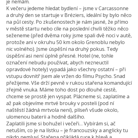
je nemám.
K večeru jedeme hledat bydlení – jsme v Carcassonne
a druhý den se startuje v Bréziers, ideální by bylo něco
na půl cesty. Po zkušenostech je nám jasné, že přímo
v městě startu nebo cíle na poslední chvíli těžko něco
seženeme (před dvěma roky jsme spali dvě noci v autě,
protože ani v okruhu 50 km okolo Grenoblu nebylo
nic volného). Jsme úspěšní na druhý pokus. Tedy
úspěšní asi není úplně přesné. Hotel (ne, tohle
označení nebudu používat, abych nezneuctil
opravdové hotely) vypadá jako všechny ostatní – při
vstupu dovnitř jsem ale vržen do filmu Psycho. Snad
přežijeme. Vše drží pevně v rukou stařena komandující
zřejmě vnuka. Máme toho dost po dlouhé cestě,
chceme se prostě jen vyspat. Plácneme si, zaplatíme a
až pak objevíme mrtvé brouky v posteli (pod ní
naštěstí žádná mrtvola není), plíseň všude okolo,
ulomenou baterii a hodně dalšího.
Zaplatili jsme si bohužel i večeři… Vybírám si, ač
netuším, co je na lístku – je francouzsky a anglicky tu
nikdo nemluví. Stařena přikládá ruce k hlavě a