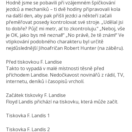
Hodně jsme se pobavili při vzájemném špičkování
jezdců a mechaniků – ti dvě hodiny připravovali kola
na další den, aby pak přišli jezdci a někteří začali
přeměřovat posedy kontrolovat své stroje. „Udělal jsi
to dobře? Půjč mi metr, ať to zkontroluju.“ „Neboj, vše
je OK, jako bys mě neznal!“ „No právě, že tě znám!“ Ve
vtipkování podobného charakteru byl určitě
nejdůslednější Jihoafričan Robert Hunter (na záběru).
Před tiskovkou F. Landise
Takto to vypadá v malé místnosti těsně před
příchodem Landise. Nedočkavost novinářů z rádií, TV,
internetu, deníků i časopisů vrcholí.
Začátek tiskovky F. Landise
Floyd Landis přichází na tiskovku, která může začít.
Tiskovka F. Landis 1
Tiskovka F. Landis 2