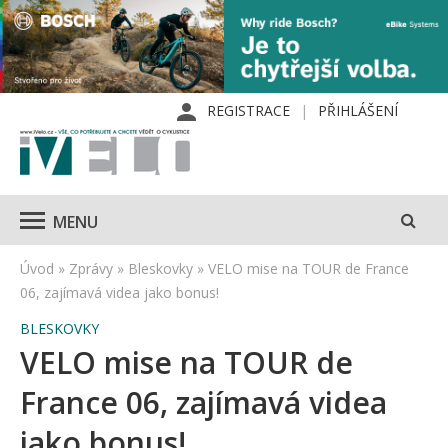
REGISTRACE
PŘIHLÁŠENÍ
MENU
Úvod
»
Zprávy
»
Bleskovky
»
VELO mise na TOUR de France
06, zajímavá videa jako bonus!
BLESKOVKY
VELO mise na TOUR de
France 06, zajímavá videa
jako bonus!