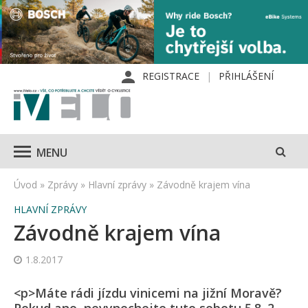
REGISTRACE
PŘIHLÁŠENÍ
MENU
Úvod
»
Zprávy
»
Hlavní zprávy
»
Závodně krajem vína
HLAVNÍ ZPRÁVY
Závodně krajem vína
1.8.2017
<p>Máte rádi jízdu vinicemi na jižní Moravě?