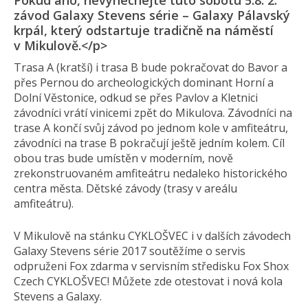
Pokud ano, nevynechejte tuto sobotu 5.8. 2.
závod Galaxy Stevens série – Galaxy Pálavský
krpál, který odstartuje tradičně na náměstí
v Mikulově.</p>
Trasa A (kratší) i trasa B bude pokračovat do Bavor a
přes Pernou do archeologických dominant Horní a
Dolní Věstonice, odkud se přes Pavlov a Kletnici
závodníci vrátí vinicemi zpět do Mikulova. Závodníci na
trase A končí svůj závod po jednom kole v amfiteátru,
závodníci na trase B pokračují ještě jedním kolem. Cíl
obou tras bude umístěn v moderním, nově
zrekonstruovaném amfiteátru nedaleko historického
centra města. Dětské závody (trasy v areálu
amfiteátru).
V Mikulově na stánku CYKLOŠVEC i v dalších závodech
Galaxy Stevens série 2017 soutěžíme o servis
odpruženi Fox zdarma v servisním středisku Fox Shox
Czech CYKLOŠVEC! Můžete zde otestovat i nová kola
Stevens a Galaxy.