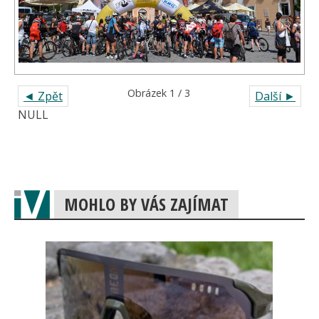
Obrázek 1 / 3
◄ Zpět
Další ►
NULL
MOHLO BY VÁS ZAJÍMAT