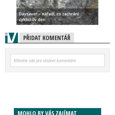
Daysaver – nářadí, co zachrání
cyklistův den
PŘIDAT KOMENTÁŘ
Klikněte zde pro vložení komentáře
MOHLO BY VÁS ZAJÍMAT