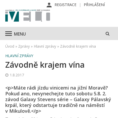
REGISTRACE
PŘIHLÁŠENÍ
MENU
Úvod
»
Zprávy
»
Hlavní zprávy
»
Závodně krajem vína
HLAVNÍ ZPRÁVY
Závodně krajem vína
1.8.2017
<p>Máte rádi jízdu vinicemi na jižní Moravě?
Pokud ano, nevynechejte tuto sobotu 5.8. 2.
závod Galaxy Stevens série – Galaxy Pálavský
krpál, který odstartuje tradičně na náměstí
v Mikulově.</p>