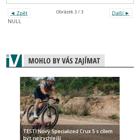
Obrázek 3 / 3
◄ Zpět
Další ►
NULL
MOHLO BY VÁS ZAJÍMAT
TEST! Nový Specialized Crux 5 s cílem
být nejrychlejší