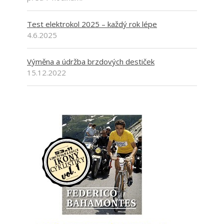
Test elektrokol 2025 – každý rok lépe
4.6.2025
Výměna a údržba brzdových destiček
15.12.2022