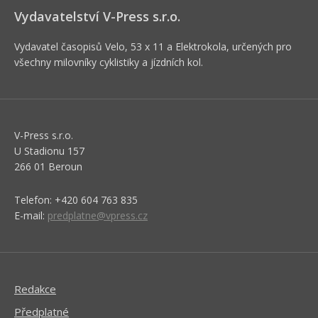
Vydavatelství V-Press s.r.o.
Vydavatel časopisů Velo, 53 x 11 a Elektrokola, určených pro
všechny milovníky cyklistiky a jízdních kol.
V-Press s.r.o.
U Stadionu 157
266 01 Beroun
Telefon: +420 604 763 835
E-mail:
predplatne@vpress.cz
Redakce
Předplatné