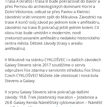
Trasa A (kratší) i trasa B bude pokračovat do Bavor a
přes Pernou do archeologických dominant Horní a
Dolní Věstonice, odkud se přes Pavlov a Kletnici
závodníci vrátí vinicemi zpět do Mikulova. Závodníci na
trase A končí svůj závod po jednom kole v amfiteátru,
závodníci na trase B pokračují ještě jedním kolem. Cíl
obou tras bude umístěn v moderním, nově
zrekonstruovaném amfiteátru nedaleko historického
centra města. Dětské závody (trasy v areálu
amfiteátru).
V Mikulově na stánku CYKLOŠVEC i v dalších závodech
Galaxy Stevens série 2017 soutěžíme o servis
odpruženi Fox zdarma v servisním středisku Fox Shox
Czech CYKLOŠVEC! Můžete zde otestovat i nová kola
Stevens a Galaxy.
V srpnu Galaxy Stevens série pokračuje dalšími
závody: 19.8. Trek Jistebnický maraton – Jistebnice a
26.8. Galaxy Kenda Náměšťský cyklomaraton – Náměšť