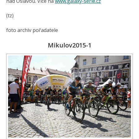
nad Oslavou. Více na
www.galaxy-serie.cz
(tz)
foto archiv pořadatele
Mikulov2015-1