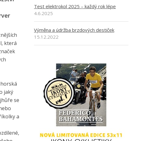
Test elektrokol 2025 – každý rok lépe
4.6.2025
rver
Výměna a údržba brzdových destiček
znějších
15.12.2022
, která
 značek
ých
: horská
o jaký
ejhůře se
 nebo
říkolky a
ozdílené,