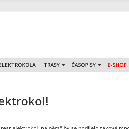
ELEKTROKOLA
TRASY
ČASOPISY
E-SHOP
ektrokol!
test elektrokol, na němž by se podílelo takové mno