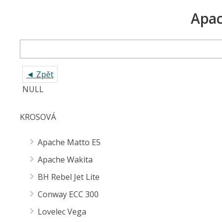
◄ Zpět
NULL
MTB S PEVNÝM RÁMEM
Apache Hawk MX
Author Elevation