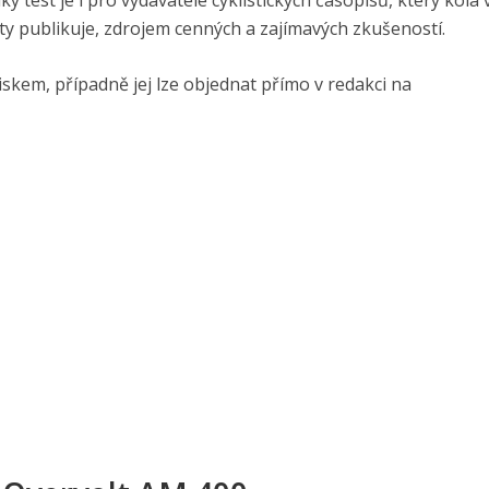
ký test je i pro vydavatele cyklistických časopisů, který kola
esty publikuje, zdrojem cenných a zajímavých zkušeností.
iskem, případně jej lze objednat přímo v redakci na