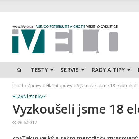
TESTY
SERVIS
RADY A TIPY
Úvod
»
Zprávy
»
Hlavní zprávy
»
Vyzkoušeli jsme 18 elektrokol!
HLAVNÍ ZPRÁVY
Vyzkoušeli jsme 18 el
26.6.2017
<p>Takto velký a takto metodicky zpracovaný 