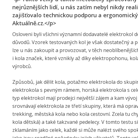
nejrůznějších lidí, u nás zatím nebyl nikdy real
zajišťovalo technickou podporu a ergonomický 
Aktuálně.cz.</p>
Osloveni byli všichni významní dodavatelé elektrokol do
důvodů. Vzorek testovaných kol je však dostatečný a p
lze u nás zakoupit a provozovat, v těch neoblíbenějších
i kola značek, které vznikly až díky elektropohonu, ko
výrobců.
Způsobů, jak dělit kola, potažmo elektrokola do skupi
elektrokola s pevným rámem, horská elektrokola s cel
typ elektrokol mají prodejci největší zájem a kam vývo
srovnávají elektrokola ze třetí skupiny, která má opr
trekking, městská kola nebo kola cestovní. Zcela tu chyb
kola dětská) a také takzvané pedelecy. V tomto testu s
zklamáním jako celek, každé si může nalézt svého spok