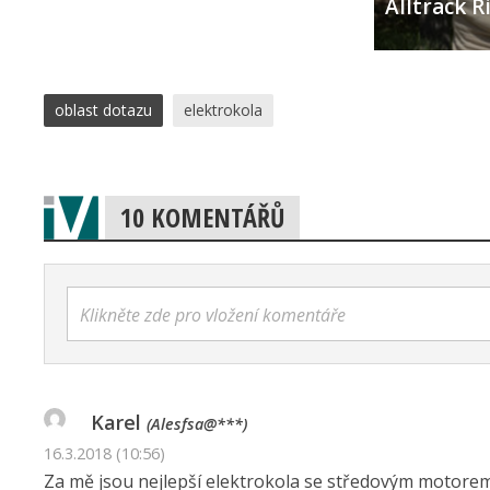
Čtenářům a níže uvedeným výrobcům se omlouváme za 
s pevným rámem je vyobrazen a testován model Author E
Elevation+ a u modelu Apache Hawk MX je místo moto
MOHLO BY VÁS ZAJÍMAT
Daysaver – nářadí, co zachr
cyklistův den