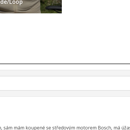
nesprávně uvedené údaje v tištěné verzi. V kategorii MTB
levation, ale v technickém popisu jsou údaje příslušející 
ru Bafang MaxDrive v tabulce uveden motor Bosch perform
Rodina a kolo, mise Polsko, část
ání
první: Kolem jezer v Národním
parku Tucholské bory