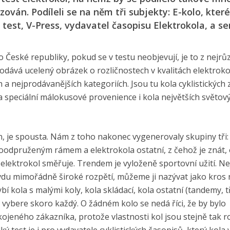
izován. Podíleli se na něm tři subjekty: E-kolo, které
test, V-Press, vydavatel časopisu Elektrokola, a se
 České republiky, pokud se v testu neobjevují, je to z nejrů
odává ucelený obrázek o rozličnostech v kvalitách elektrokol
 a nejprodávanějších kategoriích. Jsou tu kola cyklistických
la speciální málokusové provenience i kola největších světov
n, je spousta. Nám z toho nakonec vygenerovaly skupiny tři
oodpruženým rámem a elektrokola ostatní, z čehož je znát, 
j elektrokol směřuje. Trendem je vyloženě sportovní užití. N
avdu mimořádně široké rozpětí, můžeme ji nazývat jako kros
í kola s malými koly, kola skládací, kola ostatní (tandemy, t
i vybere skoro každý. O žádném kolo se nedá říci, že by bylo
ojeného zákazníka, protože vlastnosti kol jsou stejně tak r