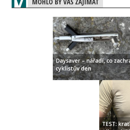
Apache Wakita
BH Rebel Jet Lite
Conway ECC 300
Lovelec Vega
Moustache Samedi 28
Specialized Turbo Vado 4.0
Apa
◄ Zpět
NULL