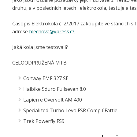
jako jsou rozdílné požadavky jejich uživatelů. Tento vel
druhu, a v posledních letech i elektrokola, testuje a t
Časopis Elektrokola č. 2/2017 zakoupíte ve stáncích s t
adrese
blechova@
vpress.cz
Jaká kola jsme testovali?
CELOODPRUŽENÁ MTB
Conway EMF 327 SE
Haibike Sduro Fullseven 8.0
Lapierre Overvolt AM 400
Specialized Turbo Levo FSR Comp 6Fattie
Trek Powerfly FS9