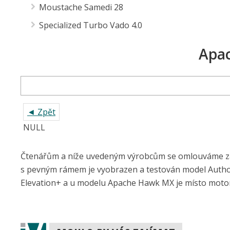
Moustache Samedi 27 OFF 8
Stevens E-Cayolle + 27.5
Superior eXP 919
Trek Powerfly WSD 5
Apa
◄ Zpět
NULL
KROSOVÁ
Apache Matto E5