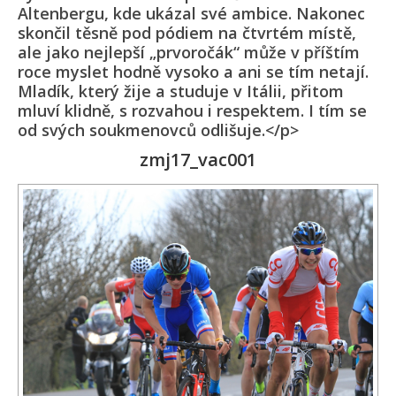
Altenbergu, kde ukázal své ambice. Nakonec
skončil těsně pod pódiem na čtvrtém místě,
ale jako nejlepší „prvoročák“ může v příštím
roce myslet hodně vysoko a ani se tím netají.
Mladík, který žije a studuje v Itálii, přitom
mluví klidně, s rozvahou i respektem. I tím se
od svých soukmenovců odlišuje.</p>
zmj17_vac001