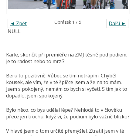
Obrázek 1 / 5
◄ Zpět
Další ►
NULL
Karle, skončit při premiéře na ZMJ těsně pod podiem,
je to radost nebo to mrzí?
Beru to pozitivně. Vůbec se tím netrápím. Chyběl
kousek, ale vím, že v té špičce jsem a že na to mám.
Jsem s pokojený, nemám co bych si vyčetl. S tím jak to
dopadlo, jsem spokojený.
Bylo něco, co bys udělal lépe? Nehlodá to v člověku
přece jen trochu, když ví, že podium bylo vážně blízko?
V hlavě jsem o tom určitě přemýšlel. Ztratil jsem v té