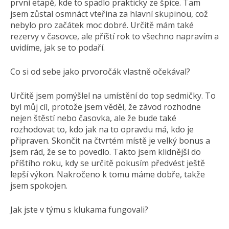
první etapě, kde to spadlo prakticky ze špice. Tam
jsem zůstal osmnáct vteřina za hlavní skupinou, což
nebylo pro začátek moc dobré. Určitě mám také
rezervy v časovce, ale příští rok to všechno napravím a
uvidíme, jak se to podaří.
Co si od sebe jako prvoročák vlastně očekával?
Určitě jsem pomýšlel na umístění do top sedmičky. To
byl můj cíl, protože jsem věděl, že závod rozhodne
nejen štěstí nebo časovka, ale že bude také
rozhodovat to, kdo jak na to opravdu má, kdo je
připraven. Skončit na čtvrtém místě je velký bonus a
jsem rád, že se to povedlo. Takto jsem klidnější do
příštího roku, kdy se určitě pokusím předvést ještě
lepší výkon. Nakročeno k tomu máme dobře, takže
jsem spokojen.
Jak jste v týmu s klukama fungovali?