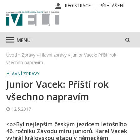
REGISTRACE
PŘIHLÁŠENÍ
MENU
Úvod
»
Zprávy
»
Hlavní zprávy
»
Junior Vacek: Příští rok
všechno napravím
HLAVNÍ ZPRÁVY
Junior Vacek: Příští rok
všechno napravím
12.5.2017
<p>Byl nejlepším českým jezdcem letošního
46. ročníku Závodu míru juniorů. Karel Vacek
vyhrál královskou etapu v německém