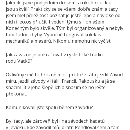
Jakmile jsme pod jedním dresem s trikolórou, kluci
jsou skvělí. Prakticky se se všemi dobře znám a tady
jsem měl příležitost poznat je ještě lépe a navíc se od
nich i leccos přiučit. I vedení týmu s Tomášem
Konečným bylo skvělé. Tým byl organizovaný a nebyly
tam žádné chyby. Výborně fungoval kolektiv
mechaniků a masérů. Nikomu nemohu nic vyčíst.
Jak závazné je pokračovat v cyklistické tradici
rodu Vacků?
Ovlivňuje mě to hrozně moc, protože táta jezdil Závod
míru, jezdil závody v Itálii, Francii, Rakousku a já se
snažím jít v jeho šlépějích a snažím se ho ještě
překonat.
Komunikovali jste spolu během závodu?
Byl tady, ale zároveň byl i na závodech kadetů
v Jevíčku, kde závodil můj bratr. Pendloval sem a tam.