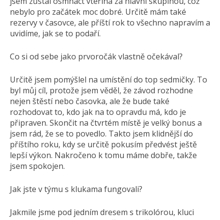
jsem zůstal osmnáct vteřina za hlavní skupinou, což
nebylo pro začátek moc dobré. Určitě mám také
rezervy v časovce, ale příští rok to všechno napravím a
uvidíme, jak se to podaří.
Co si od sebe jako prvoročák vlastně očekával?
Určitě jsem pomýšlel na umístění do top sedmičky. To
byl můj cíl, protože jsem věděl, že závod rozhodne
nejen štěstí nebo časovka, ale že bude také
rozhodovat to, kdo jak na to opravdu má, kdo je
připraven. Skončit na čtvrtém místě je velký bonus a
jsem rád, že se to povedlo. Takto jsem klidnější do
příštího roku, kdy se určitě pokusím předvést ještě
lepší výkon. Nakročeno k tomu máme dobře, takže
jsem spokojen.
Jak jste v týmu s klukama fungovali?
Jakmile jsme pod jedním dresem s trikolórou, kluci