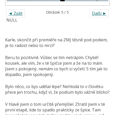
Obrázek 5 / 5
◄ Zpět
Další ►
NULL
Karle, skončit při premiéře na ZMJ těsně pod podiem,
je to radost nebo to mrzí?
Beru to pozitivně. Vůbec se tím netrápím. Chyběl
kousek, ale vím, že v té špičce jsem a že na to mám.
Jsem s pokojený, nemám co bych si vyčetl. S tím jak to
dopadlo, jsem spokojený.
Bylo něco, co bys udělal lépe? Nehlodá to v člověku
přece jen trochu, když ví, že podium bylo vážně blízko?
V hlavě jsem o tom určitě přemýšlel. Ztratil jsem v té
první etapě, kde to spadlo prakticky ze špice. Tam