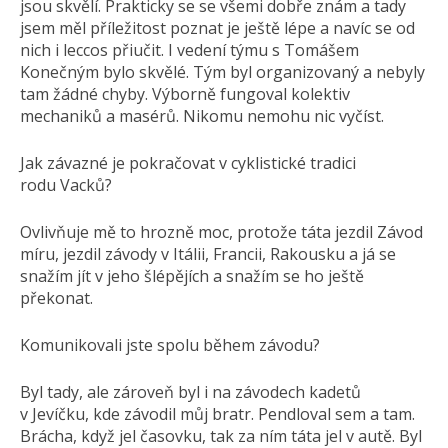
jsou skvělí. Prakticky se se všemi dobře znám a tady
jsem měl příležitost poznat je ještě lépe a navíc se od
nich i leccos přiučit. I vedení týmu s Tomášem
Konečným bylo skvělé. Tým byl organizovaný a nebyly
tam žádné chyby. Výborně fungoval kolektiv
mechaniků a masérů. Nikomu nemohu nic vyčíst.
Jak závazné je pokračovat v cyklistické tradici
rodu Vacků?
Ovlivňuje mě to hrozně moc, protože táta jezdil Závod
míru, jezdil závody v Itálii, Francii, Rakousku a já se
snažím jít v jeho šlépějích a snažím se ho ještě
překonat.
Komunikovali jste spolu během závodu?
Byl tady, ale zároveň byl i na závodech kadetů
v Jevíčku, kde závodil můj bratr. Pendloval sem a tam.
Brácha, když jel časovku, tak za ním táta jel v autě. Byl