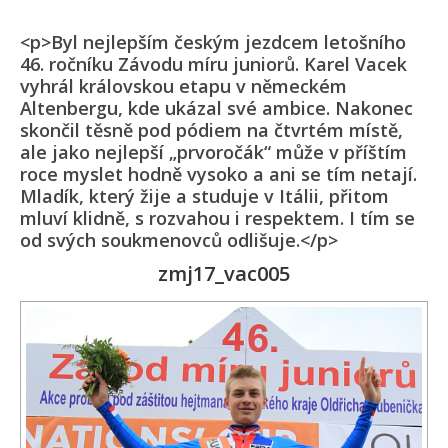
<p>Byl nejlepším českým jezdcem letošního
46. ročníku Závodu míru juniorů. Karel Vacek
vyhrál královskou etapu v německém
Altenbergu, kde ukázal své ambice. Nakonec
skončil těsně pod pódiem na čtvrtém místě,
ale jako nejlepší „prvoročák“ může v příštím
roce myslet hodně vysoko a ani se tím netají.
Mladík, který žije a studuje v Itálii, přitom
mluví klidně, s rozvahou i respektem. I tím se
od svých soukmenovců odlišuje.</p>
zmj17_vac005