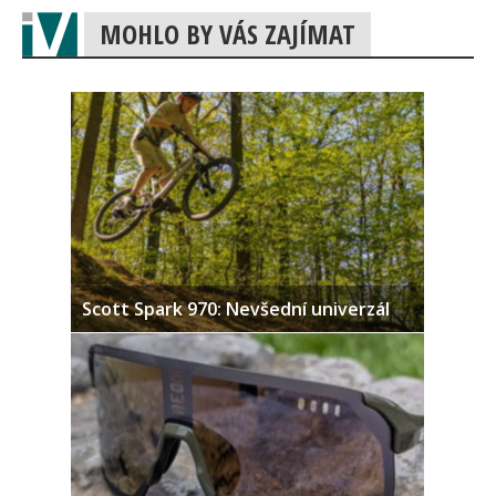
MOHLO BY VÁS ZAJÍMAT
Scott Spark 970: Nevšední univerzál