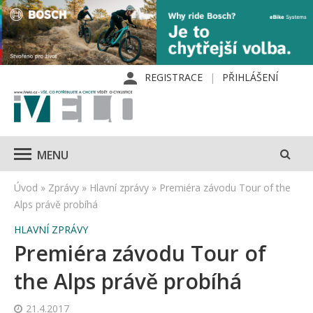
REGISTRACE
PŘIHLÁŠENÍ
MENU
Úvod
»
Zprávy
»
Hlavní zprávy
»
Premiéra závodu Tour of the
Alps právě probíhá
HLAVNÍ ZPRÁVY
Premiéra závodu Tour of
the Alps právě probíhá
21.4.2017