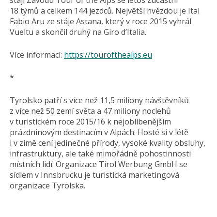
stájí Závodu Tour of the Alps se letos zúčastní
18 týmů a celkem 144 jezdců. Největší hvězdou je Ital
Fabio Aru ze stáje Astana, který v roce 2015 vyhrál
Vueltu a skončil druhý na Giro d’Italia.
Více informací:
https://tourofthealps.eu
*
Tyrolsko patří s více než 11,5 miliony návštěvníků
z více než 50 zemí světa a 47 miliony noclehů
v turistickém roce 2015/16 k nejoblíbenějším
prázdninovým destinacím v Alpách. Hosté si v létě
i v zimě cení jedinečné přírody, vysoké kvality obsluhy,
infrastruktury, ale také mimořádně pohostinnosti
místních lidí. Organizace Tirol Werbung GmbH se
sídlem v Innsbrucku je turistická marketingová
organizace Tyrolska.