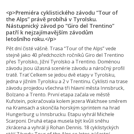
<p>Premiéra cyklistického závodu “Tour of
the Alps” právě probíhá v Tyrolsku.
Nástupnický závod po “Giro del Trentino”
patří k nejzajímavějším závodům
letošního roku.</p>
Pět dní čisté vášně. Trasa “Tour of the Alps” vede
stejně jako 40 předchozích ročníků Giro del Trentino
přes Tyrolsko, Jižní Tyrolsko a Trentino. Doménou
závodu jsou úžasná scenérie závodu a náročný profil
tratě. Trať Celkem se jedou dvě etapy v Tyrolsku,
jedna v jižním Tyrolsku a 2 v Trentinu. Cyklisti na trase
závodu projedou všechna tři hlavní města Innsbruck,
Bolzano a Trento. První etapa začala ve městě
Kufstein, pokračovala kolem jezera Walchsee směrem
na Kramsach a skončila horským sprintem na hrad
Hungerburg u Innsbrucku. Etapu vyhrál Michele
Scarponi. Druhá etapa musela být kvůli sněhu
zkrácena a vyhrál ji Rohan Dennis. 18 cyklistyckých