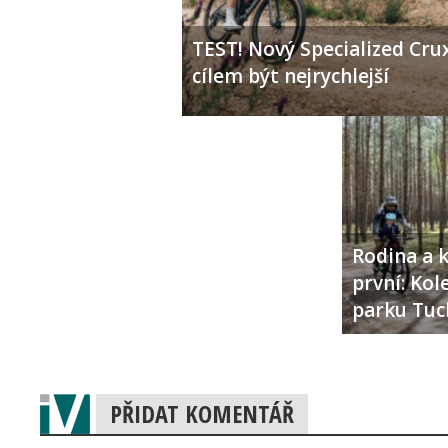
TEST! Nový Specialized Crux
cílem být nejrychlejší
Rodina a k
první: Ko
parku Tuc
PŘIDAT KOMENTÁŘ