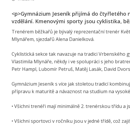
<p>Gymnázium Jeseník přijímá do čtyřletého n
vzdělání. Kmenovými sporty jsou cyklistika, bě
Trenérem běžkařů je bývalý reprezentační trenér Květos
Mlynářem, sjezdařů Alena Danielková.
Cyklistická sekce tak navazuje na tradici Vrbenského g
Vlastimila Mlynáře, někdy i ve spolupráci s jeho bratr
Petr Hampl, Lubomír Petruš, Matěj Lasák, David Dvorsk
Gymnázium Jeseník s více jak stoletou tradicí kombinuj
přípravu k maturitě a návaznost na studium na vysoké
• Všichni trenéři mají minimálně 2. trenérskou třídu a
• Všichni sportovci v ročníku jsou v jedné třídě, což za