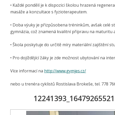
• Každé pondělí je k dispozici školou hrazená regenerac
masáže a konzultace s fyzioterapeutem.
• Doba výuky je přizpůsobena tréninkům, avšak celé s
gymnázia, což znamená kvalitní přípravu na maturitu 
• Škola poskytuje do určitě míry materiální zajištění s
• Pro dojíždějící žáky je zde možnost ubytování na inte
Více informací na
http://www.gymjes.cz/
nebo u trenéra cyklistů Rostislava Brokeše, tel. 778 76
12241393_16479265521