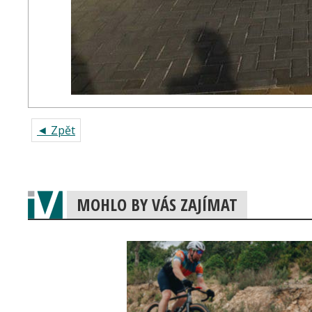
◄ Zpět
MOHLO BY VÁS ZAJÍMAT