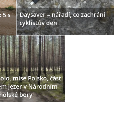
Daysaver – nářadí, co zachrání
 5 s
cyklistův den
olo, mise Polsko, část
lem jezer v Národním
holské bory