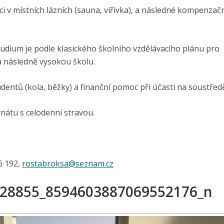
i v místních lázních (sauna, vířivka), a následné kompenzační
tudium je podle klasického školního vzdělávacího plánu pro
a následně vysokou školu.
tudentů (kola, běžky) a finanční pomoc při účasti na soustřed
rnátu s celodenní stravou.
6 192,
rostabroksa@
seznam.cz
28855_8594603887069552176_n