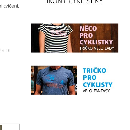
 cvičení,
ěních.