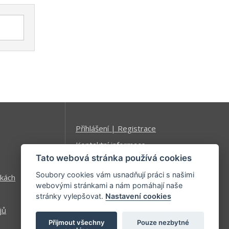
Příhlášení | Registrace
Kontaktní informace
Tato webová stránka používá cookies
Mapa stránek
Soubory cookies vám usnadňují práci s našimi
kách
webovými stránkami a nám pomáhají naše
stránky vylepšovat.
Nastavení cookies
jů
Přijmout všechny
Pouze nezbytné