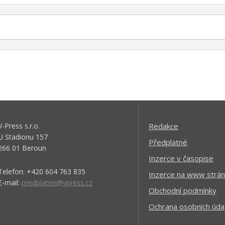
V-Press s.r.o.
Redakce
U Stadionu 157
Předplatné
266 01 Beroun
Inzerce v časopise
Telefon: +420 604 763 835
Inzerce na www strán
E-mail:
predplatne@vpress.cz
Obchodní podmínky
Ochrana osobních úda