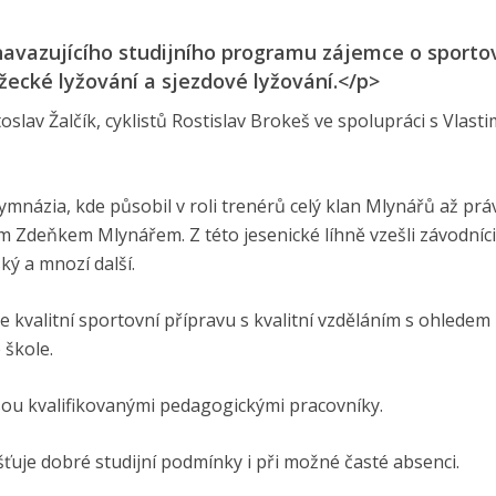
avazujícího studijního programu zájemce o sporto
žecké lyžování a sjezdové lyžování.</p>
lav Žalčík, cyklistů Rostislav Brokeš ve spolupráci s Vlast
ymnázia, kde působil v roli trenérů celý klan Mlynářů až prá
em Zdeňkem Mlynářem. Z této jesenické líhně vzešli závodníci
ý a mnozí další.
e kvalitní sportovní přípravu s kvalitní vzděláním s ohledem
 škole.
 jsou kvalifikovanými pedagogickými pracovníky.
jišťuje dobré studijní podmínky i při možné časté absenci.