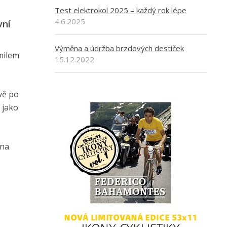
Test elektrokol 2025 – každý rok lépe
4.6.2025
vní
Výměna a údržba brzdových destiček
imilem
15.12.2022
vě po
 jako
 na