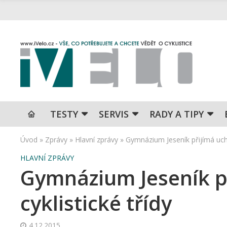
TESTY
SERVIS
RADY A TIPY
Úvod
»
Zprávy
»
Hlavní zprávy
»
Gymnázium Jeseník přijímá ucha
HLAVNÍ ZPRÁVY
Gymnázium Jeseník p
cyklistické třídy
4.12.2015