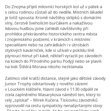
Do Znojma přijeli milovníci horských kol už v pátek a
s celou rodinou zůstali až do neděle. Místních lákadel
je totiž spousta. Kromě návštěvy sklípků s domácími
víny, čerstvě šveholícím burčákem a nakažlivou
lidovou hudbou jsme zahlédli návštěvníky při
prohlídce překrásného historického centra města
i znojemského podzemí, v krámcích s místními
specialitami nebo na zahrádkách i v útrobách
stylových kavárniček, kde si užívali v poklidu líně
plynoucí minut při kávě, někteří vyrazili po závodech
na kolech do Přírodního parku Podyjí nebo se plavili
na lodi. Štědrá Morava nikoho nezklamala.
Zatímco obě kratší distance, stejně jako dětské závody
Junior Trophy odstartovaly z nového zázemí
v Louckém klášteře, hlavní závod v 11:30 odpálil ze
zcela zaplněného Masarykova náměstí ten, který to
celý „spískal“ – Mirek Kučera. Tisícovku závodníků
vyprovodil na cestu sympaticky nenašprtanými slovy: