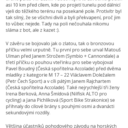
asi 10 km před cílem, kde po projetí tunelu pod dálnicí
vjeli do těžkého terénu na posekané pole. Protivítr byl
tak silný, že se všichni divili a byli překvapení, proč jim
to vůbec nejede. Tady na poli nečouhala nikomu
sláma z bot, ale z kazet :).
V závěru se bojovalo jak o zlatou, tak o bronzovou
příčku velmi urputně. Tu první pro sebe urval Matouš
Ulman před Janem Strožem (Symbio + Cannondale) a
třetí příčku o pouhou vteřinku pro sebe vybojoval
Pavel Boudný (Česká spořitelna Accolade) před dvěma
mladíky z kategorie M 17 – 22 Vláclavem Doležalem
(Petr Čech Sport) a v cíli pátým Janem Rajchartem
(Česká spořitelna Accolade). Také nejrychlejší tři ženy
Irena Berková, Anna Šmídová (Nilfisk ALTO pro
cycling) a Jana Pichlíková (Sport Bike Strakonice) se
přihnaly do cílové brány s pouhými osmi a dvanácti
sekundovými rozdíly.
Většina účastníků pohodového závodu na horských