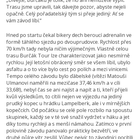
„Dívejte, burčáku je tolik, že ho ani nemůžete vypít.
Trasu jsme upravili, tak dávejte pozor, abyste nejeli
opačně. Celý pořadatelský tým si přeje jediný: Ať se
vám závod líbí.“
Hned po startu čekal bikery dech beroucí adrenalin ve
formě táhlého sjezdu po dvouprudovce. Rychlost přes
70 km/h tady nebyla ničím výjimečným. Vlastně celou
trasu Burčák Tour lze charakterizovat jako nesmírně
rychlou. Její letošní obrácený směr se všem líbil, ubylo
asfaltu a o to více bylo cest po polích a mezi vinicemi.
Tempo celého závodu bylo ďábelské (vítězi Matouši
Ulmanovi naměřili na mezičase 37,46 km/h a v cíli
33,68!), nebyl čas se ani najíst a napít a ti, kteří přijeli
kvůli výsledkům, to cítili nejen ve výjezdu na jediný
prudký kopec u hrádku Lampelberk, ale i v mírnějších
kopečcích. Od počátku se celé pole rozbilo na spoustu
skupinek, každý se v té své snažil vydržet v háku a jet
díky tomu rychleji a s menší námahou. Zatímco v první
polovině závodu panovalo prakticky bezvětří, ve
druhé půlce vítr zesílil. Vůbec nejvíc to závodníci pocítili