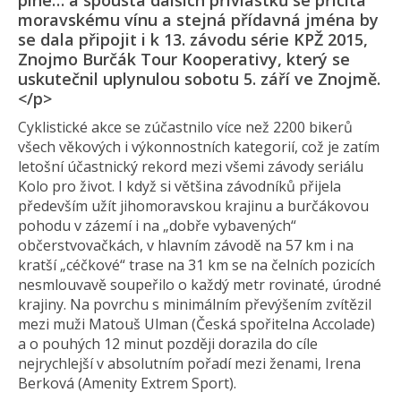
plné… a spousta dalších přívlastků se přičítá
moravskému vínu a stejná přídavná jména by
se dala připojit i k 13. závodu série KPŽ 2015,
Znojmo Burčák Tour Kooperativy, který se
uskutečnil uplynulou sobotu 5. září ve Znojmě.
</p>
Cyklistické akce se zúčastnilo více než 2200 bikerů
všech věkových i výkonnostních kategorií, což je zatím
letošní účastnický rekord mezi všemi závody seriálu
Kolo pro život. I když si většina závodníků přijela
především užít jihomoravskou krajinu a burčákovou
pohodu v zázemí i na „dobře vybavených“
občerstvovačkách, v hlavním závodě na 57 km i na
kratší „céčkové“ trase na 31 km se na čelních pozicích
nesmlouvavě soupeřilo o každý metr rovinaté, úrodné
krajiny. Na povrchu s minimálním převýšením zvítězil
mezi muži Matouš Ulman (Česká spořitelna Accolade)
a o pouhých 12 minut později dorazila do cíle
nejrychlejší v absolutním pořadí mezi ženami, Irena
Berková (Amenity Extrem Sport).