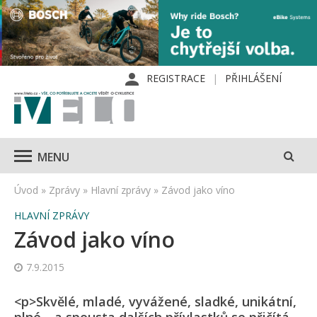
REGISTRACE
PŘIHLÁŠENÍ
MENU
Úvod
»
Zprávy
»
Hlavní zprávy
»
Závod jako víno
HLAVNÍ ZPRÁVY
Závod jako víno
7.9.2015
<p>Skvělé, mladé, vyvážené, sladké, unikátní,