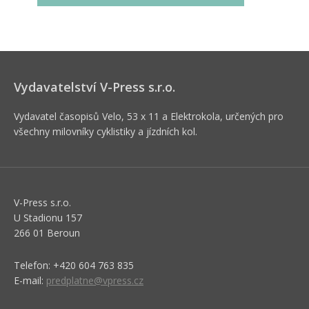
Vydavatelství V-Press s.r.o.
Vydavatel časopisů Velo, 53 x 11 a Elektrokola, určených pro
všechny milovníky cyklistiky a jízdních kol.
V-Press s.r.o.
U Stadionu 157
266 01 Beroun
Telefon: +420 604 763 835
E-mail:
predplatne@vpress.cz