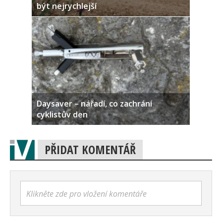
být nejrychlejší
Daysaver – nářadí, co zachrání
cyklistův den
PŘIDAT KOMENTÁŘ
Klikněte zde pro vložení komentáře