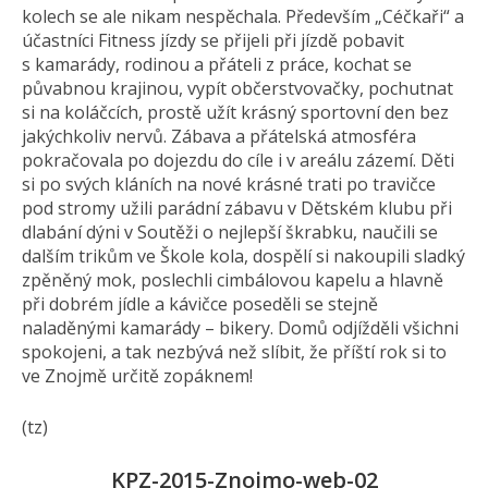
kolech se ale nikam nespěchala. Především „Céčkaři“ a
účastníci Fitness jízdy se přijeli při jízdě pobavit
s kamarády, rodinou a přáteli z práce, kochat se
půvabnou krajinou, vypít občerstvovačky, pochutnat
si na koláčcích, prostě užít krásný sportovní den bez
jakýchkoliv nervů. Zábava a přátelská atmosféra
pokračovala po dojezdu do cíle i v areálu zázemí. Děti
si po svých kláních na nové krásné trati po travičce
pod stromy užili parádní zábavu v Dětském klubu při
dlabání dýni v Soutěži o nejlepší škrabku, naučili se
dalším trikům ve Škole kola, dospělí si nakoupili sladký
zpěněný mok, poslechli cimbálovou kapelu a hlavně
při dobrém jídle a kávičce poseděli se stejně
naladěnými kamarády – bikery. Domů odjížděli všichni
spokojeni, a tak nezbývá než slíbit, že příští rok si to
ve Znojmě určitě zopáknem!
(tz)
KPZ-2015-Znojmo-web-02