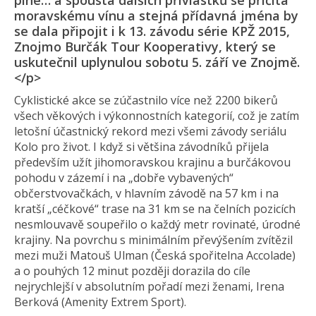
plné… a spousta dalších přívlastků se přičítá
moravskému vínu a stejná přídavná jména by
se dala připojit i k 13. závodu série KPŽ 2015,
Znojmo Burčák Tour Kooperativy, který se
uskutečnil uplynulou sobotu 5. září ve Znojmě.
</p>
Cyklistické akce se zúčastnilo více než 2200 bikerů
všech věkových i výkonnostních kategorií, což je zatím
letošní účastnický rekord mezi všemi závody seriálu
Kolo pro život. I když si většina závodníků přijela
především užít jihomoravskou krajinu a burčákovou
pohodu v zázemí i na „dobře vybavených“
občerstvovačkách, v hlavním závodě na 57 km i na
kratší „céčkové“ trase na 31 km se na čelních pozicích
nesmlouvavě soupeřilo o každý metr rovinaté, úrodné
krajiny. Na povrchu s minimálním převýšením zvítězil
mezi muži Matouš Ulman (Česká spořitelna Accolade)
a o pouhých 12 minut později dorazila do cíle
nejrychlejší v absolutním pořadí mezi ženami, Irena
Berková (Amenity Extrem Sport).