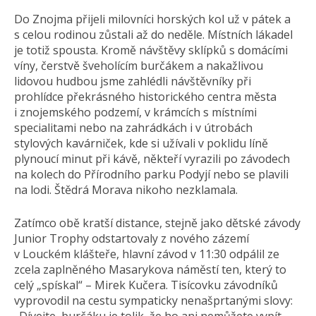
Do Znojma přijeli milovníci horských kol už v pátek a
s celou rodinou zůstali až do neděle. Místních lákadel
je totiž spousta. Kromě návštěvy sklípků s domácími
víny, čerstvě šveholícím burčákem a nakažlivou
lidovou hudbou jsme zahlédli návštěvníky při
prohlídce překrásného historického centra města
i znojemského podzemí, v krámcích s místními
specialitami nebo na zahrádkách i v útrobách
stylových kavárniček, kde si užívali v poklidu líně
plynoucí minut při kávě, někteří vyrazili po závodech
na kolech do Přírodního parku Podyjí nebo se plavili
na lodi. Štědrá Morava nikoho nezklamala.
Zatímco obě kratší distance, stejně jako dětské závody
Junior Trophy odstartovaly z nového zázemí
v Louckém klášteře, hlavní závod v 11:30 odpálil ze
zcela zaplněného Masarykova náměstí ten, který to
celý „spískal“ – Mirek Kučera. Tisícovku závodníků
vyprovodil na cestu sympaticky nenašprtanými slovy: