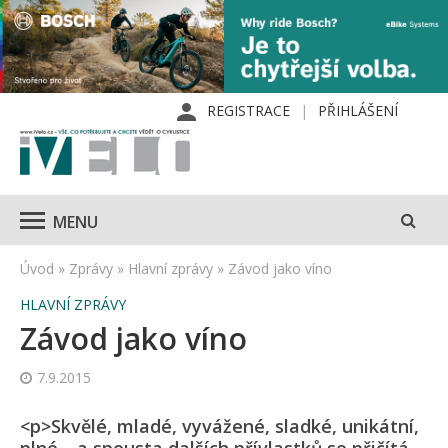
REGISTRACE
PŘIHLÁŠENÍ
MENU
Úvod
»
Zprávy
»
Hlavní zprávy
»
Závod jako víno
HLAVNÍ ZPRÁVY
Závod jako víno
7.9.2015
<p>Skvělé, mladé, vyvážené, sladké, unikátní,