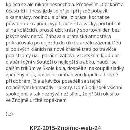
kolech se ale nikam nespěchala. Především „Céčkaři“ a
účastníci Fitness jízdy se přijeli při jízdě pobavit
s kamarády, rodinou a přáteli z práce, kochat se
půvabnou krajinou, vypít občerstvovačky, pochutnat
si na koláčcích, prostě užít krásný sportovní den bez
jakýchkoliv nervů. Zábava a přátelská atmosféra
pokračovala po dojezdu do cíle i v areálu zázemí. Děti
si po svých kláních na nové krásné trati po travičce
pod stromy užili parádní zábavu v Dětském klubu při
dlabání dýni v Soutěži o nejlepší škrabku, naučili se
dalším trikům ve Škole kola, dospělí si nakoupili sladký
zpěněný mok, poslechli cimbálovou kapelu a hlavně
při dobrém jídle a kávičce poseděli se stejně
naladěnými kamarády – bikery. Domů odjížděli všichni
spokojeni, a tak nezbývá než slíbit, že příští rok si to
ve Znojmě určitě zopáknem!
(tz)
KPZ-2015-Znojmo-web-24