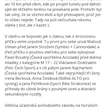
asi 10 km před cílem, kde po projetí tunelu pod dálnicí
vjeli do těžkého terénu na posekané pole. Protivítr byl
tak silný, že se všichni divili a byli překvapení, proč jim
to vůbec nejede. Tady na poli nečouhala nikomu
sláma z bot, ale z kazet :).
V závěru se bojovalo jak o zlatou, tak o bronzovou
příčku velmi urputně. Tu první pro sebe urval Matouš
Ulman před Janem Strožem (Symbio + Cannondale) a
třetí příčku o pouhou vteřinku pro sebe vybojoval
Pavel Boudný (Česká spořitelna Accolade) před dvěma
mladíky z kategorie M 17 – 22 Vláclavem Doležalem
(Petr Čech Sport) a v cíli pátým Janem Rajchartem
(Česká spořitelna Accolade). Také nejrychlejší tři ženy
Irena Berková, Anna Šmídová (Nilfisk ALTO pro
cycling) a Jana Pichlíková (Sport Bike Strakonice) se
přihnaly do cílové brány s pouhými osmi a dvanácti
sekundovými rozdíly.
Většina účastníků pohodového závodu na horských