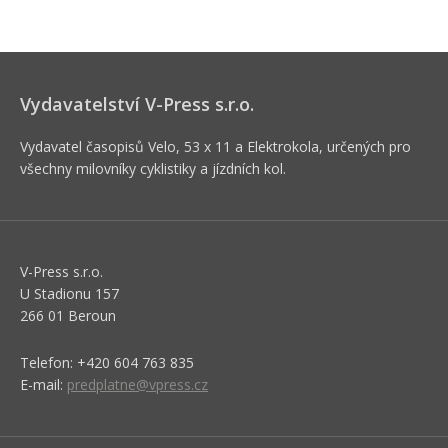
Vydavatelství V-Press s.r.o.
Vydavatel časopisů Velo, 53 x 11 a Elektrokola, určených pro
všechny milovníky cyklistiky a jízdních kol.
V-Press s.r.o.
U Stadionu 157
266 01 Beroun
Telefon: +420 604 763 835
E-mail:
predplatne@vpress.cz