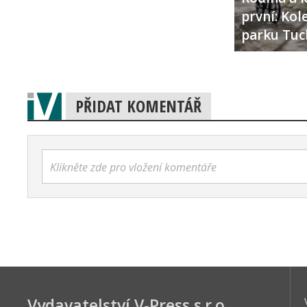
první: Ko
parku Tuc
PŘIDAT KOMENTÁŘ
Klikněte zde pro vložení komentáře
Vydavatelství V-Press s.r.o.