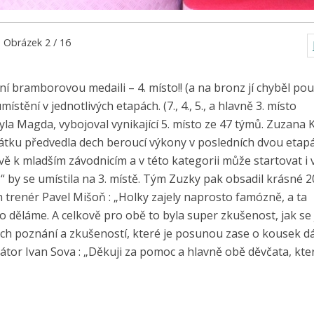
Obrázek 2 / 16
bramborovou medaili – 4. místo!! (a na bronz jí chyběl po
stění v jednotlivých etapách. (7., 4., 5., a hlavně 3. místo
la Magda, vybojoval vynikající 5. místo ze 47 týmů. Zuzana 
ačátku předvedla dech beroucí výkony v posledních dvou etapá
ově k mladším závodnicím a v této kategorii může startovat i 
by se umístila na 3. místě. Tým Zuzky pak obsadil krásné 20
 trenér Pavel Mišoň : „Holky zajely naprosto famózně, a ta
 děláme. A celkově pro obě to byla super zkušenost, jak se 
ých poznání a zkušeností, které je posunou zase o kousek dá
átor Ivan Sova : „Děkuji za pomoc a hlavně obě děvčata, kte