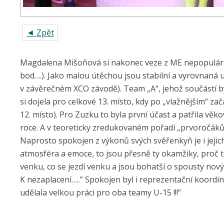
◄ Zpět
Magdalena Mišoňová si nakonec veze z ME nepopulární 
bod….). Jako malou útěchou jsou stabilní a vyrovnaná umí
v závěrečném XCO závodě). Team „A“, jehož součástí by
si dojela pro celkové 13. místo, kdy po „vlažnějším“ z
12. místo). Pro Zuzku to byla první účast a patřila věk
roce. A v teoreticky zredukovaném pořadí „prvoročáků“ 
Naprosto spokojen z výkonů svých svěřenkyň je i jejich
atmosféra a emoce, to jsou přesně ty okamžiky, proč to
venku, co se jezdí venku a jsou bohatší o spousty nov
K nezaplacení…..” Spokojen byl i reprezentační koordin
udělala velkou práci pro oba teamy U-15 !!!”