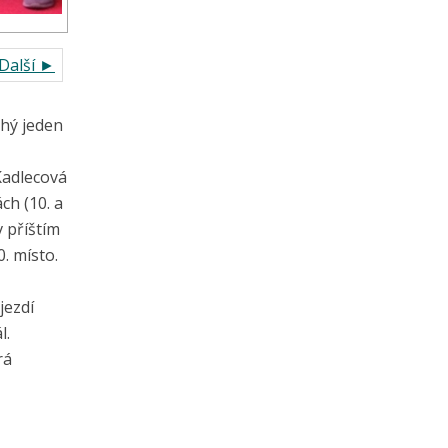
Další ►
uhý jeden
Kadlecová
ch (10. a
v příštím
. místo.
jezdí
l.
rá