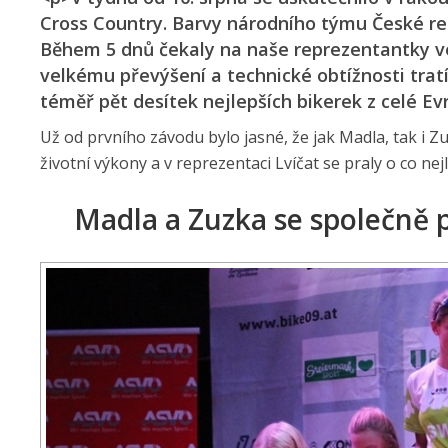
Cross Country. Barvy národního týmu České repub
Během 5 dnů čekaly na naše reprezentantky ve
velkému převýšení a technické obtížnosti tratí
téměř pět desítek nejlepších bikerek z celé Ev
Už od prvního závodu bylo jasné, že jak Madla, tak i Zu
životní výkony a v reprezentaci Lvíčat se praly o co nej
Madla a Zuzka se společně p