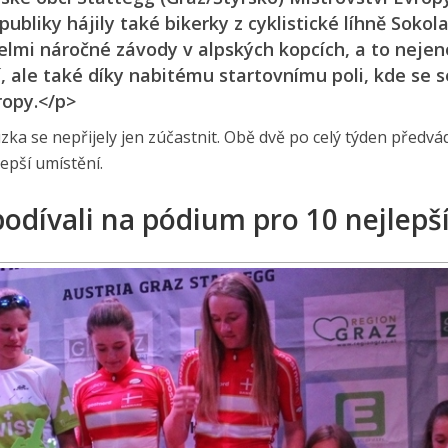
liky hájily také bikerky z cyklistické líhně Sokola
lmi náročné závody v alpských kopcích, a to neje
, ale také díky nabitému startovnímu poli, kde se s
ropy.</p>
zka se nepřijely jen zúčastnit. Obě dvě po celý týden předvá
lepší umístění.
odívali na pódium pro 10 nejlepš