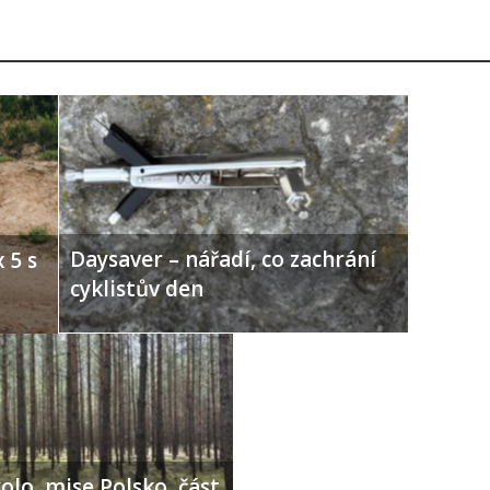
Daysaver – nářadí, co zachrání
 5 s
cyklistův den
olo, mise Polsko, část