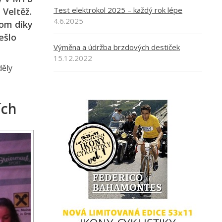
Test elektrokol 2025 – každý rok lépe
 Veltěž.
4.6.2025
nom díky
ešlo
Výměna a údržba brzdových destiček
15.12.2022
děly
ích