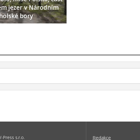
lem jezer v Národním
holské bory
V-Press s.r.o.
Redakce