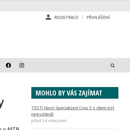
REGISTRACE
PŘIHLÁŠENÍ
MOHLO BY VÁS ZAJÍMAT
y
TEST! Nový Specialized Crux 5 s cílem být
nejrychlejší
před 34 minutami
py v MTB