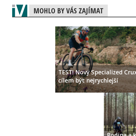
MOHLO BY VÁS ZAJÍMAT
TEST! Nový Specialized Crux
cílem být nejrychlejší
Rodina a k