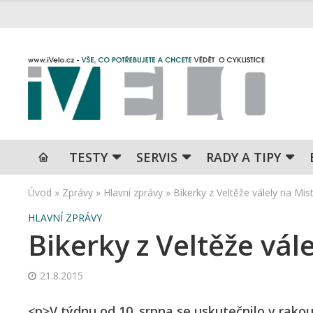
TESTY
SERVIS
RADY A TIPY
Úvod
»
Zprávy
»
Hlavní zprávy
»
Bikerky z Veltěže válely na Mis
HLAVNÍ ZPRÁVY
Bikerky z Veltěže vál
21.8.2015
<p>V týdnu od 10. srpna se uskutečnilo v rako