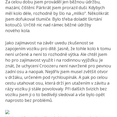
Za celou dobu jsem prováděl jen běžnou údržbu,
mazání, čištění. Párkrát jsem prorazil duši. Kdybych
měl kolo déle, rozhodně by šlo na „mlíko“. Několikrát
jsem dofukoval tlumiče. Bylo třeba doladit škrtání
kotoučů. Určitě nic nad rámec běžné údržby
nového kola.
Jako zajímavost na závěr uvedu zkušenost se
zapojením vozíku pro dítě. Jasně, že tohle kolo k tomu
není určené a není to rozhodně výtka. Ale chtěl jsem
ho pro zajímavost využít i na rodinnou vyjížďku. Je
znát, že uchycení Croozeru není navržené pro pevnou
zadní osu a naopak. Nejdřív jsem musel zvětšit otvor
v držáku, určeném pod rychloupínák. A pak po celou
cestu utahovat osu, která drží jen utažením v závitu a
rázy vozíku ji stále povolovaly. Při dalších švizích bez
vozíku jsem ji o to bedlivěji sledoval a vše bylo opět
naprosto bez problémů.