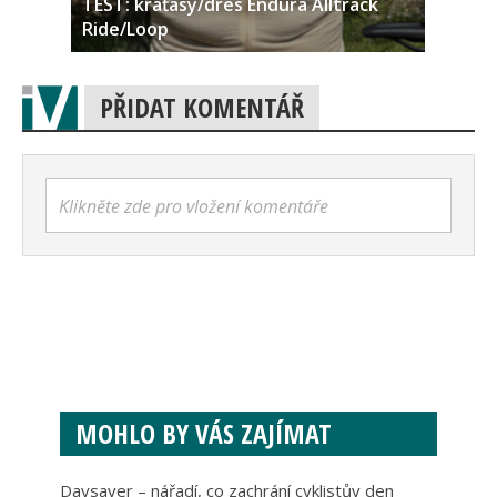
TEST: kraťasy/dres Endura Alltrack
Ride/Loop
PŘIDAT KOMENTÁŘ
Klikněte zde pro vložení komentáře
MOHLO BY VÁS ZAJÍMAT
Daysaver – nářadí, co zachrání cyklistův den