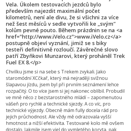
Vela. Úkolem testovacích jezdců bylo
především najezdit maximální počet
kilometrů, není ale divu, že si všichni za více
než šest měsíců v sedle vytvořili ke „svým“
kolům pevné pouto. Během prázdnin se na <a
href="http://www.iVelo.cz">www.iVelo.cz</a>
postupně objeví vyznání, jimiž se s biky
testeři definitivně rozloučí. Závěrečné slovo
patří Zbyňkovi Munzarovi, který proháněl Trek
Fuel EX 8.</p>
Chvilku jsme si na sebe s Trekem zvykali. Jako
staromódní XCčkař, který má nejraději svižnou
šlapavou jízdu, jsem byl při prvním seznámení lehce
rozpačitý. O to více jsem si jej nakonec oblíbil. Probudil
ve mně něco z bezstarostného mládí – zapomenutou
vášeň pro rychlé a technické sjezdy. A co víc, pro
technické výjezdy. Obecně mám fully docela rád pro
jejich průchodnost. Ale vždy mě odrazovala vyšší
hmotnost a nižší efektivita. Testované kolo mě ovšem
dostalo. Jakmile jsem vjel do vymletého koryta, pak