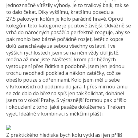
jednoznačně vítězily výhody. Je to trailový bajk, tak se
to dalo čekat. Díky vyššímu, kratšímu posedu a
27,5 palcovým kolům je kolo parádně hravé. Oproti
kolegům této kategorie je pocitově živější. Odvážně se
vrhá do náročných pasáží a perfektně reaguje, aby se
pak mohlo bez bázně pořádně rozjet, letět z kopce
dolů zanechávaje za sebou všechny ostatní. I ve
vyšších rychlostech jsem se na něm vždy cítil jistě,
možná až moc jistě. Naštěstí, krom pár běžných
vystoupení přes řídítka a podobně, jsem jen jednou
trochu neodhadl podklad a náklon zatáčky, což se
obešlo pouze s odřeninami. Kolo jsem měl u sebe
v Krkonoších od podzimu do jara. I přes mírnou zimu
se zde dalo do března spíš jen tak šolichat, doháněl
jsem to v okolí Prahy. S výraznější formou pak přišlo
i okouzlení z toho, jaké pasáže dokážeme s Trekem
vyjet. Ideálně v kombinaci s měkčími plášti.
Z praktického hlediska bych kolu vytkl asi jen příliš