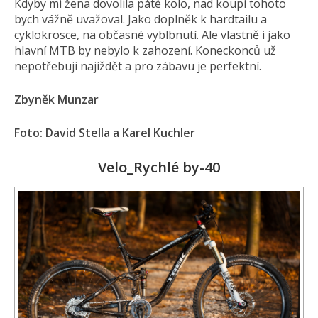
Kdyby mi žena dovolila páté kolo, nad koupí tohoto
bych vážně uvažoval. Jako doplněk k hardtailu a
cyklokrosce, na občasné vyblbnutí. Ale vlastně i jako
hlavní MTB by nebylo k zahození. Koneckonců už
nepotřebuji najíždět a pro zábavu je perfektní.
Zbyněk Munzar
Foto: David Stella a Karel Kuchler
Velo_Rychlé by-40