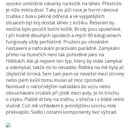
vysoko umístěné návarky na košík na láhev. Přestože
je níže místa dost. Taky po půl roce je horní rámová
trubka z boku pěkně odřená a ve vypjatějších
situacích byl boj dostat láhev z košíku. Řešením by
možná bylo použít boční košík. Brzdy jsou spolehlivé.
I při hodně dlouhých sjezdech a mých 90 kilogramech
fungovaly vždy perfektně. Pružení po vhodném
nastavení a nafoukání pracovalo parádně. Zamykání
přímo na tlumičích není tak pohodlné jako na
řídítkách. Ale já nejsem ten typ, který by stále zamykal
a odemykal, takže mi to nevadilo. Řídítka na mě byla až
zbytečně široká. Sem tam jsem se nevešel mezi stromy
nebo jsem kvůli tomu musel až moc zpomalit.
Nemluvě o náročnějším nakládání do vozu nebo
obouchávání zrcátek při jízdě mezi auty. Je to trochu
o zvyku. Pláště držely na sněhu, v břečce i v blátě velmi
slušně. Což mě vzhledem k jemnějšímu vzorku mile
překvapilo. Sedlo i ostatní komponenty bez výhrad.