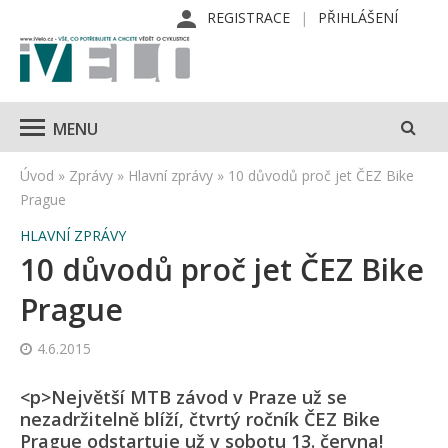
REGISTRACE
PŘIHLÁŠENÍ
MENU
Úvod
»
Zprávy
»
Hlavní zprávy
»
10 důvodů proč jet ČEZ Bike
Prague
HLAVNÍ ZPRÁVY
10 důvodů proč jet ČEZ Bike
Prague
4.6.2015
<p>Největší MTB závod v Praze už se
nezadržitelně blíží, čtvrtý ročník ČEZ Bike
Prague odstartuje už v sobotu 13. června!