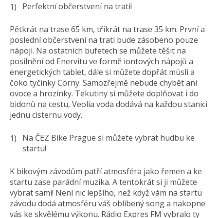
Perfektní občerstvení na trati!
Pětkrát na trase 65 km, třikrát na trase 35 km. První a
poslední občerstvení na trati bude zásobeno pouze
nápoji. Na ostatních bufetech se můžete těšit na
posilnění od Enervitu ve formě iontových nápojů a
energetických tablet, dále si můžete dopřát müsli a
čoko tyčinky Corny. Samozřejmě nebude chybět ani
ovoce a hrozinky. Tekutiny si můžete doplňovat i do
bidonů na cestu, Veolia voda dodává na každou stanici
jednu cisternu vody.
Na ČEZ Bike Prague si můžete vybrat hudbu ke
startu!
K bikovým závodům patří atmosféra jako řemen a ke
startu zase parádní muzika. A tentokrát si ji můžete
vybrat sami! Není nic lepšího, než když vám na startu
závodu dodá atmosféru váš oblíbený song a nakopne
vás ke skvělému výkonu. Rádio Expres FM vybralo ty