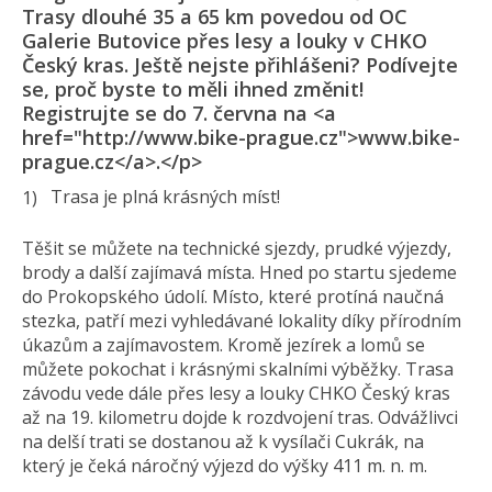
Trasy dlouhé 35 a 65 km povedou od OC
Galerie Butovice přes lesy a louky v CHKO
Český kras. Ještě nejste přihlášeni? Podívejte
se, proč byste to měli ihned změnit!
Registrujte se do 7. června na <a
href="http://www.bike-prague.cz">www.bike-
prague.cz</a>.</p>
Trasa je plná krásných míst!
Těšit se můžete na technické sjezdy, prudké výjezdy,
brody a další zajímavá místa. Hned po startu sjedeme
do Prokopského údolí. Místo, které protíná naučná
stezka, patří mezi vyhledávané lokality díky přírodním
úkazům a zajímavostem. Kromě jezírek a lomů se
můžete pokochat i krásnými skalními výběžky. Trasa
závodu vede dále přes lesy a louky CHKO Český kras
až na 19. kilometru dojde k rozdvojení tras. Odvážlivci
na delší trati se dostanou až k vysílači Cukrák, na
který je čeká náročný výjezd do výšky 411 m. n. m.