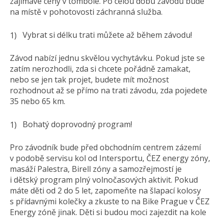
zajímavé ceny v tombole. Po celou dobu závodu bude
na místě v pohotovosti záchranná služba.
Vybrat si délku trati můžete až během závodu!
Závod nabízí jednu skvělou vychytávku. Pokud jste se
zatím nerozhodli, zda si chcete pořádně zamakat,
nebo se jen tak projet, budete mít možnost
rozhodnout až se přímo na trati závodu, zda pojedete
35 nebo 65 km.
Bohatý doprovodný program!
Pro závodník bude před obchodním centrem zázemí
v podobě servisu kol od Intersportu, ČEZ energy zóny,
masáží Palestra, Birell zóny a samozřejmostí je
i dětský program plný volnočasových aktivit. Pokud
máte děti od 2 do 5 let, zapomeňte na šlapací kolosy
s přídavnými kolečky a zkuste to na Bike Prague v ČEZ
Energy zóně jinak. Děti si budou moci zajezdit na kole