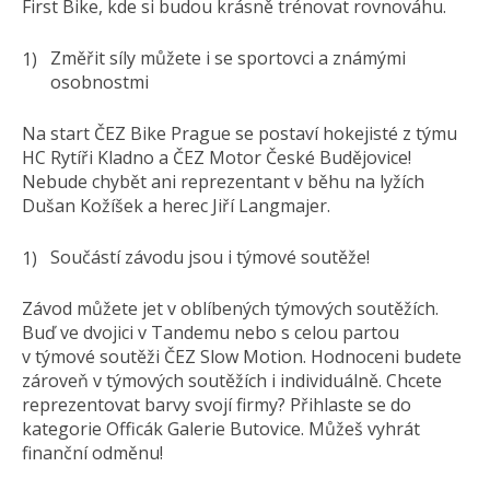
First Bike, kde si budou krásně trénovat rovnováhu.
Změřit síly můžete i se sportovci a známými
osobnostmi
Na start ČEZ Bike Prague se postaví hokejisté z týmu
HC Rytíři Kladno a ČEZ Motor České Budějovice!
Nebude chybět ani reprezentant v běhu na lyžích
Dušan Kožíšek a herec Jiří Langmajer.
Součástí závodu jsou i týmové soutěže!
Závod můžete jet v oblíbených týmových soutěžích.
Buď ve dvojici v Tandemu nebo s celou partou
v týmové soutěži ČEZ Slow Motion. Hodnoceni budete
zároveň v týmových soutěžích i individuálně. Chcete
reprezentovat barvy svojí firmy? Přihlaste se do
kategorie Officák Galerie Butovice. Můžeš vyhrát
finanční odměnu!