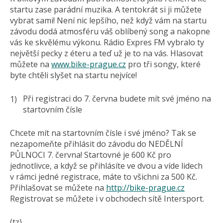
startu zase parádní muzika. A tentokrát si ji můžete
vybrat sami! Není nic lepšího, než když vám na startu
závodu dodá atmosféru váš oblíbený song a nakopne
vás ke skvělému výkonu. Rádio Expres FM vybralo ty
největší pecky z éteru a teď už je to na vás. Hlasovat
můžete na
www.bike-prague.cz
pro tři songy, které
byte chtěli slyšet na startu nejvíce!
Při registraci do 7. června budete mít své jméno na
startovním čísle
Chcete mít na startovním čísle i své jméno? Tak se
nezapomeňte přihlásit do závodu do NEDĚLNÍ
PŮLNOCI 7. června! Startovné je 600 Kč pro
jednotlivce, a když se přihlásíte ve dvou a víde lidech
v rámci jedné registrace, máte to všichni za 500 Kč.
Přihlašovat se můžete na
http://bike-prague.cz
Registrovat se můžete i v obchodech sítě Intersport.
(tz)