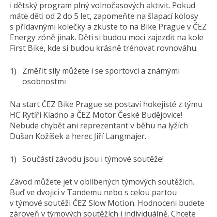
i dětský program plný volnočasových aktivit. Pokud
máte děti od 2 do 5 let, zapomeňte na šlapací kolosy
s přídavnými kolečky a zkuste to na Bike Prague v ČEZ
Energy zóně jinak. Děti si budou moci zajezdit na kole
First Bike, kde si budou krásně trénovat rovnováhu.
Změřit síly můžete i se sportovci a známými
osobnostmi
Na start ČEZ Bike Prague se postaví hokejisté z týmu
HC Rytíři Kladno a ČEZ Motor České Budějovice!
Nebude chybět ani reprezentant v běhu na lyžích
Dušan Kožíšek a herec Jiří Langmajer.
Součástí závodu jsou i týmové soutěže!
Závod můžete jet v oblíbených týmových soutěžích.
Buď ve dvojici v Tandemu nebo s celou partou
v týmové soutěži ČEZ Slow Motion. Hodnoceni budete
zároveň v týmových soutěžích i individuálně. Chcete