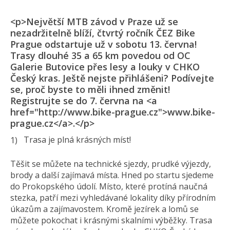
<p>Největší MTB závod v Praze už se
nezadržitelně blíží, čtvrtý ročník ČEZ Bike
Prague odstartuje už v sobotu 13. června!
Trasy dlouhé 35 a 65 km povedou od OC
Galerie Butovice přes lesy a louky v CHKO
Český kras. Ještě nejste přihlášeni? Podívejte
se, proč byste to měli ihned změnit!
Registrujte se do 7. června na <a
href="http://www.bike-prague.cz">www.bike-
prague.cz</a>.</p>
Trasa je plná krásných míst!
Těšit se můžete na technické sjezdy, prudké výjezdy,
brody a další zajímavá místa. Hned po startu sjedeme
do Prokopského údolí. Místo, které protíná naučná
stezka, patří mezi vyhledávané lokality díky přírodním
úkazům a zajímavostem. Kromě jezírek a lomů se
můžete pokochat i krásnými skalními výběžky. Trasa