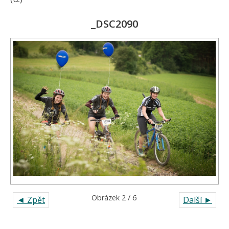
_DSC2090
Obrázek 2 / 6
◄ Zpět
Další ►