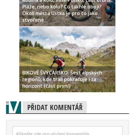
Rodina a kolo, mise Polsko, část druhá:
Pláže, nebo kolo? Co takhle obojí?
Okolí města Ustka je pro to jako
stvořené
BIKOVÉ ŠVÝCARSKO: Šest alpských
regionů, kde trail pokračuje i za
horizont (část první)
PŘIDAT KOMENTÁŘ
Klikněte zde pro vložení komentáře