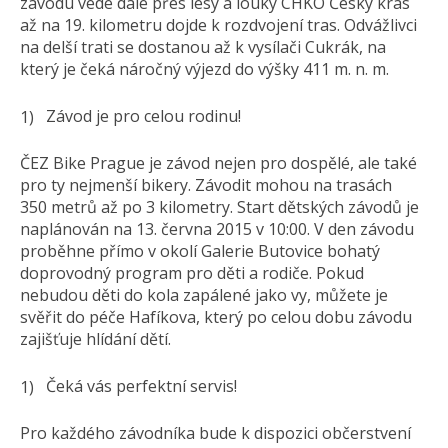
závodu vede dále přes lesy a louky CHKO Český kras
až na 19. kilometru dojde k rozdvojení tras. Odvážlivci
na delší trati se dostanou až k vysílači Cukrák, na
který je čeká náročný výjezd do výšky 411 m. n. m.
Závod je pro celou rodinu!
ČEZ Bike Prague je závod nejen pro dospělé, ale také
pro ty nejmenší bikery. Závodit mohou na trasách
350 metrů až po 3 kilometry. Start dětských závodů je
naplánován na 13. června 2015 v 10:00. V den závodu
proběhne přímo v okolí Galerie Butovice bohatý
doprovodný program pro děti a rodiče. Pokud
nebudou děti do kola zapálené jako vy, můžete je
svěřit do péče Hafíkova, který po celou dobu závodu
zajišťuje hlídání dětí.
Čeká vás perfektní servis!
Pro každého závodníka bude k dispozici občerstvení