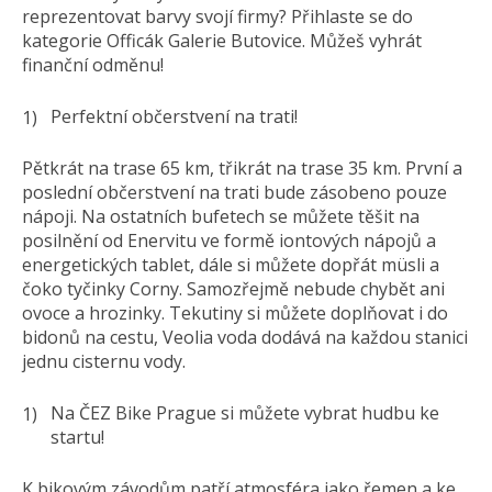
reprezentovat barvy svojí firmy? Přihlaste se do
kategorie Officák Galerie Butovice. Můžeš vyhrát
finanční odměnu!
Perfektní občerstvení na trati!
Pětkrát na trase 65 km, třikrát na trase 35 km. První a
poslední občerstvení na trati bude zásobeno pouze
nápoji. Na ostatních bufetech se můžete těšit na
posilnění od Enervitu ve formě iontových nápojů a
energetických tablet, dále si můžete dopřát müsli a
čoko tyčinky Corny. Samozřejmě nebude chybět ani
ovoce a hrozinky. Tekutiny si můžete doplňovat i do
bidonů na cestu, Veolia voda dodává na každou stanici
jednu cisternu vody.
Na ČEZ Bike Prague si můžete vybrat hudbu ke
startu!
K bikovým závodům patří atmosféra jako řemen a ke