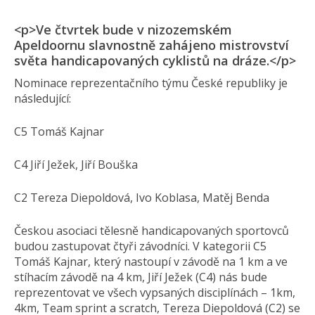
<p>Ve čtvrtek bude v nizozemském
Apeldoornu slavnostně zahájeno mistrovství
světa handicapovaných cyklistů na dráze.</p>
Nominace reprezentačního týmu České republiky je
následující:
C5 Tomáš Kajnar
C4 Jiří Ježek, Jiří Bouška
C2 Tereza Diepoldová, Ivo Koblasa, Matěj Benda
Českou asociaci tělesně handicapovaných sportovců
budou zastupovat čtyři závodníci. V kategorii C5
Tomáš Kajnar, který nastoupí v závodě na 1 km a ve
stíhacím závodě na 4 km, Jiří Ježek (C4) nás bude
reprezentovat ve všech vypsaných disciplínách – 1km,
4km, Team sprint a scratch, Tereza Diepoldová (C2) se