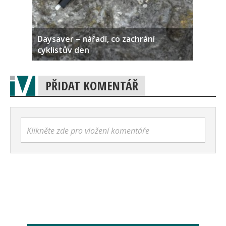
Daysaver – nářadí, co zachrání
cyklistův den
PŘIDAT KOMENTÁŘ
Klikněte zde pro vložení komentáře