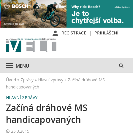
REGISTRACE
PŘIHLÁŠENÍ
MENU
Úvod
»
Zprávy
»
Hlavní zprávy
»
Začíná dráhové MS
handicapovaných
HLAVNÍ ZPRÁVY
Začíná dráhové MS
handicapovaných
25.3.2015