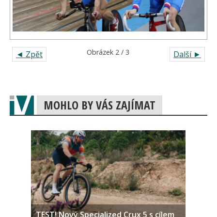
Obrázek 2 / 3
◄ Zpět
Další ►
MOHLO BY VÁS ZAJÍMAT
TEST! Nový Specialized Crux 5 s cílem