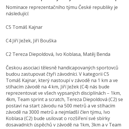
Nominace reprezentačního týmu České republiky je
následující:
C5 Tomáš Kajnar
C4 Jiří Ježek, Jiří Bouška
C2 Tereza Diepoldová, Ivo Koblasa, Matěj Benda
Českou asociaci tělesně handicapovaných sportovců
budou zastupovat čtyři závodníci. V kategorii C5
Tomáš Kajnar, který nastoupí v závodě na 1 km a ve
stíhacím závodě na 4 km, Jiří Ježek (C4) nás bude
reprezentovat ve všech vypsaných disciplínách – 1km,
4km, Team sprint a scratch, Tereza Diepoldová (C2) se
postaví na start závodu na 500 metrů a ve stíhacím
závodě na 3000 metrů a nejmladší člen týmu, Ivo
Koblasa (C2) bude usilovat o rozšíření své sbírky
dosavadních úspěchů v závodě na 1km, 3km a v Team