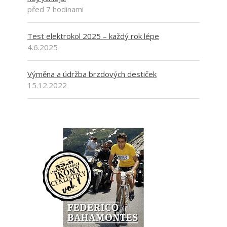
před 7 hodinami
Test elektrokol 2025 – každý rok lépe
4.6.2025
Výměna a údržba brzdových destiček
15.12.2022