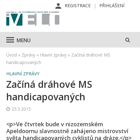
REGISTRACE
PŘIHLÁŠENÍ
MENU
Úvod
»
Zprávy
»
Hlavní zprávy
»
Začíná dráhové MS
handicapovaných
HLAVNÍ ZPRÁVY
Začíná dráhové MS
handicapovaných
25.3.2015
<p>Ve čtvrtek bude v nizozemském
Apeldoornu slavnostně zahájeno mistrovství
světa handicapovaných cyklistů na dráze.</p>